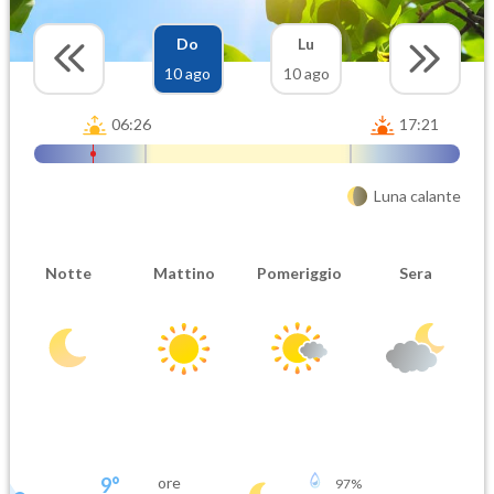
Do
Lu
10 ago
10 ago
06:26
17:21
Luna calante
Notte
Mattino
Pomeriggio
Sera
9
°
ore
97
%