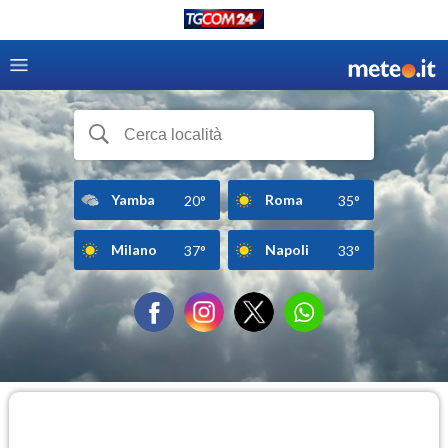
Yamba
Roma
20°
35°
Milano
Napoli
37°
33°