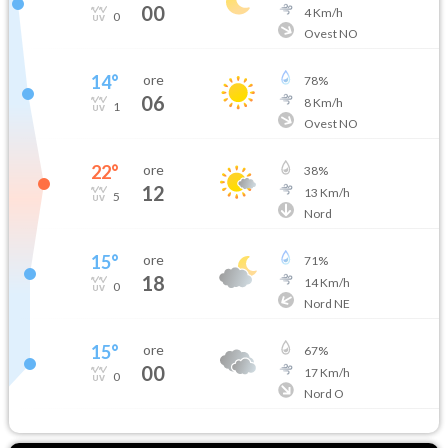
00
4
Km/h
0
Ovest NO
14
°
ore
78
%
06
8
Km/h
1
Ovest NO
22
°
ore
38
%
12
13
Km/h
5
Nord
15
°
ore
71
%
18
14
Km/h
0
Nord NE
15
°
ore
67
%
00
17
Km/h
0
Nord O