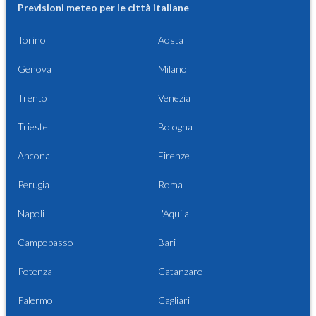
Previsioni meteo per le città italiane
Torino
Aosta
Genova
Milano
Trento
Venezia
Trieste
Bologna
Ancona
Firenze
Perugia
Roma
Napoli
L'Aquila
Campobasso
Bari
Potenza
Catanzaro
Palermo
Cagliari