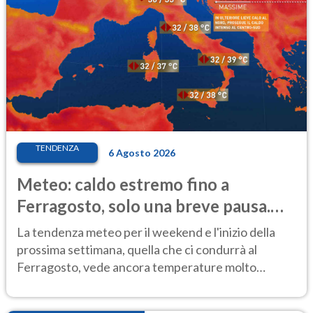
TENDENZA
6 Agosto 2026
Meteo: caldo estremo fino a
Ferragosto, solo una breve pausa.
Ecco dove
La tendenza meteo per il weekend e l'inizio della
prossima settimana, quella che ci condurrà al
Ferragosto, vede ancora temperature molto
elevate