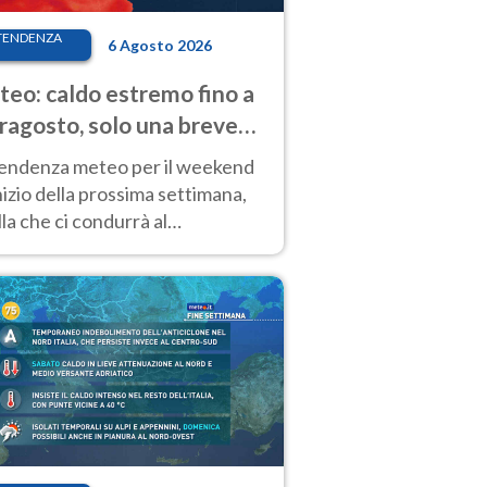
TENDENZA
6 Agosto 2026
eo: caldo estremo fino a
ragosto, solo una breve
sa. Ecco dove
tendenza meteo per il weekend
inizio della prossima settimana,
la che ci condurrà al
ragosto, vede ancora
perature molto elevate