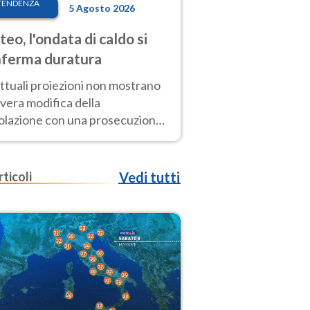
TENDENZA
5 Agosto 2026
eo, l'ondata di caldo si
ferma duratura
ttuali proiezioni non mostrano
vera modifica della
colazione con una prosecuzione
caldo fuori scala per molti
ni, compresa la settimana di
ragosto
rticoli
Vedi tutti