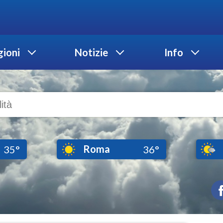
ioni
Notizie
Info
Roma
35°
36°