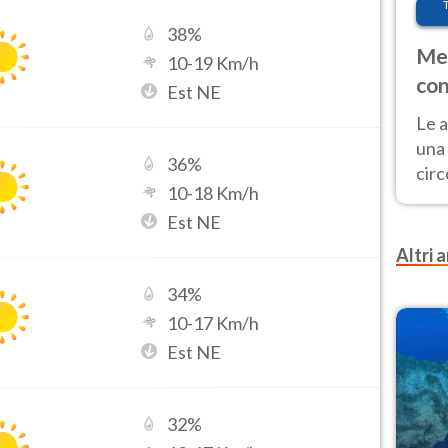
38
%
Met
10
-
19
Km/h
con
Est NE
Le a
una 
36
%
cir
10
-
18
Km/h
del 
Est NE
gior
Fer
Altri a
34
%
10
-
17
Km/h
Est NE
32
%