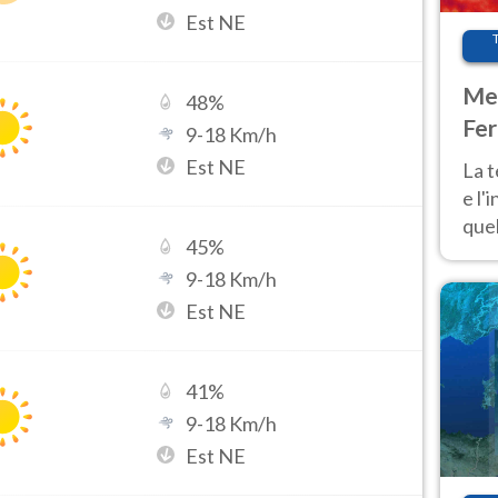
Est NE
Met
48
%
Fer
9
-
18
Km/h
pau
Est NE
La 
e l'
quel
45
%
Fer
9
-
18
Km/h
tem
Est NE
41
%
9
-
18
Km/h
Est NE