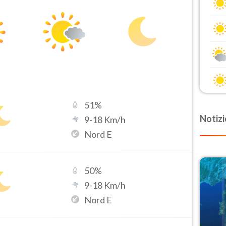
51
%
Notizi
9
-
18
Km/h
Nord E
50
%
9
-
18
Km/h
Nord E