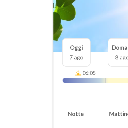
Oggi
Doma
7 ago
8 ag
06:05
Notte
Mattin