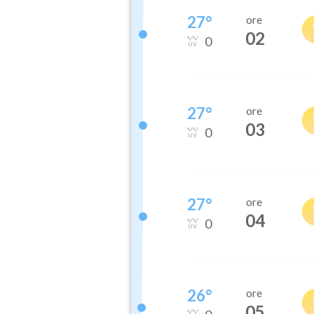
27
°
ore
02
0
27
°
ore
03
0
27
°
ore
04
0
26
°
ore
05