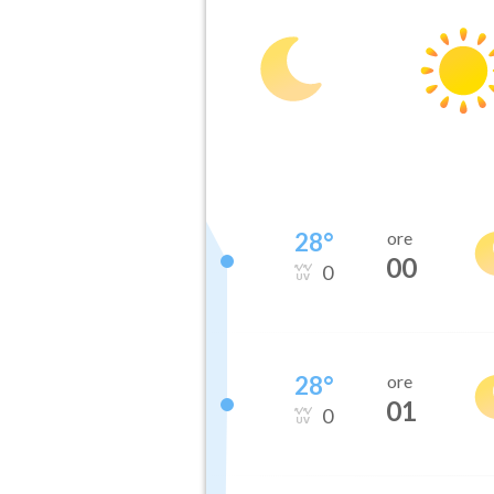
28
°
ore
00
0
28
°
ore
01
0