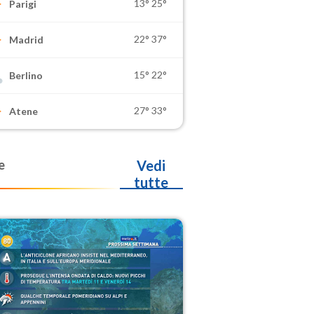
13°
25°
Parigi
22°
37°
Madrid
15°
22°
Berlino
27°
33°
Atene
e
Vedi
tutte