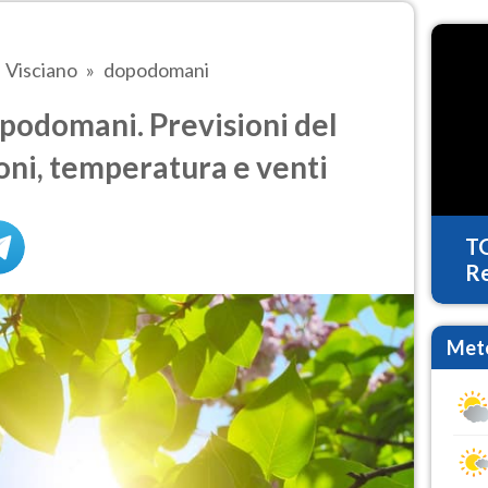
Visciano
dopodomani
podomani. Previsioni del
oni, temperatura e venti
T
Re
Mete