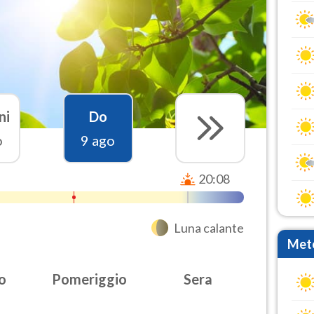
ni
Do
o
9 ago
20:08
Luna calante
Mete
o
Pomeriggio
Sera