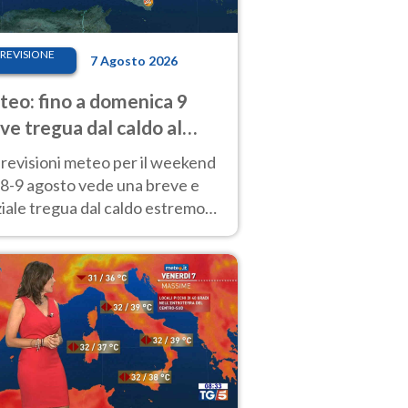
REVISIONE
7 Agosto 2026
eo: fino a domenica 9
ve tregua dal caldo al
d! Altrove calura e afa
revisioni meteo per il weekend
'8-9 agosto vede una breve e
iale tregua dal caldo estremo
Nord mentre altrove persistono
radi.