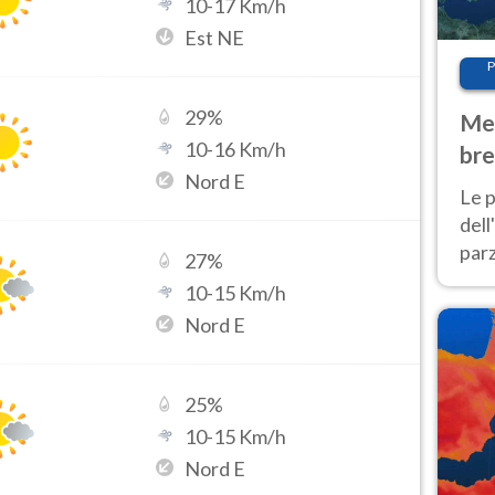
10
-
17
Km/h
Est NE
P
29
%
Met
10
-
16
Km/h
bre
Nord E
Nor
Le p
dell
parz
27
%
al 
10
-
15
Km/h
40 g
Nord E
25
%
10
-
15
Km/h
Nord E