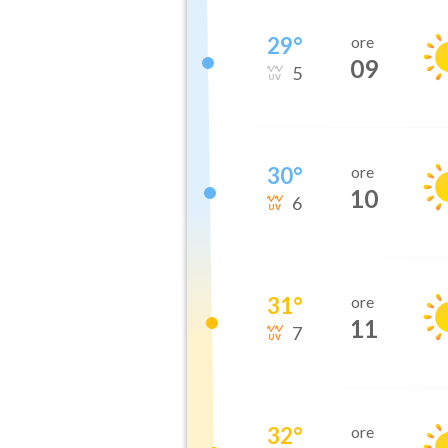
29
°
ore
09
5
30
°
ore
10
6
31
°
ore
11
7
32
°
ore