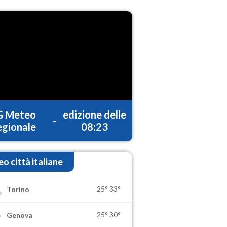
G Meteo
edizione delle
-
gionale
08:23
o città italiane
25°
33°
Torino
25°
30°
Genova