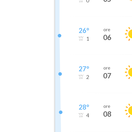
0
26
°
ore
06
1
27
°
ore
07
2
28
°
ore
08
4