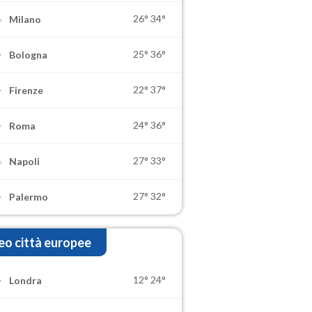
26°
34°
Milano
25°
36°
Bologna
22°
37°
Firenze
24°
36°
Roma
27°
33°
Napoli
27°
32°
Palermo
o città europee
12°
24°
Londra