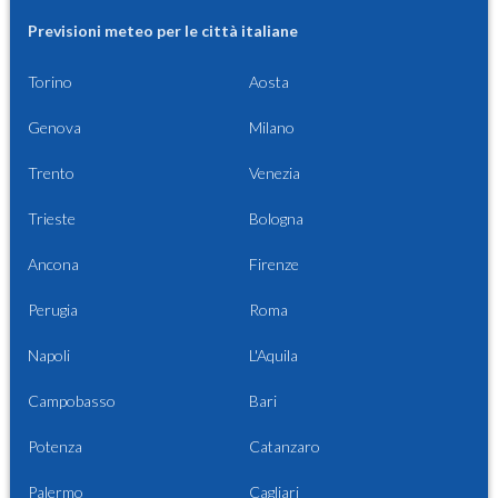
Previsioni meteo per le città italiane
Torino
Aosta
Genova
Milano
Trento
Venezia
Trieste
Bologna
Ancona
Firenze
Perugia
Roma
Napoli
L'Aquila
Campobasso
Bari
Potenza
Catanzaro
Palermo
Cagliari