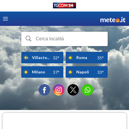
Villaste...
Roma
32°
35°
Milano
Napoli
37°
33°