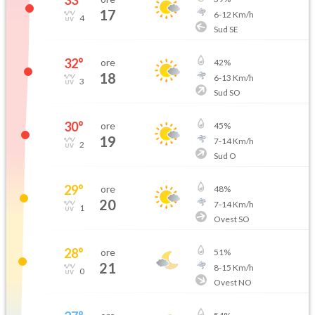
33
°
17
6
-
12
Km/h
4
Sud SE
32
°
ore
42
%
18
6
-
13
Km/h
3
Sud SO
30
°
ore
45
%
19
7
-
14
Km/h
2
Sud O
29
°
ore
48
%
20
7
-
14
Km/h
1
Ovest SO
28
°
ore
51
%
21
8
-
15
Km/h
0
Ovest NO