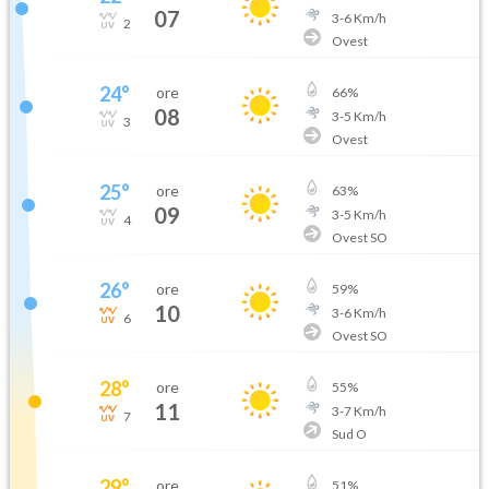
07
3
-
6
Km/h
2
Ovest
24
°
ore
66
%
08
3
-
5
Km/h
3
Ovest
25
°
ore
63
%
09
3
-
5
Km/h
4
Ovest SO
26
°
ore
59
%
10
3
-
6
Km/h
6
Ovest SO
28
°
ore
55
%
11
3
-
7
Km/h
7
Sud O
29
°
ore
51
%