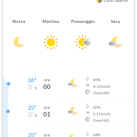
Luna calante
Notte
Mattino
Pomeriggio
Sera
26
°
ore
60
%
00
6
-
13
Km/h
0
Ovest NO
25
°
ore
62
%
01
5
-
11
Km/h
0
Ovest NO
25
°
ore
64
%