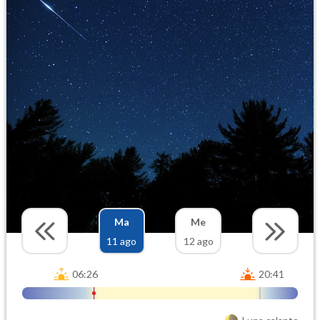
Ma
Me
11 ago
12 ago
06:26
20:41