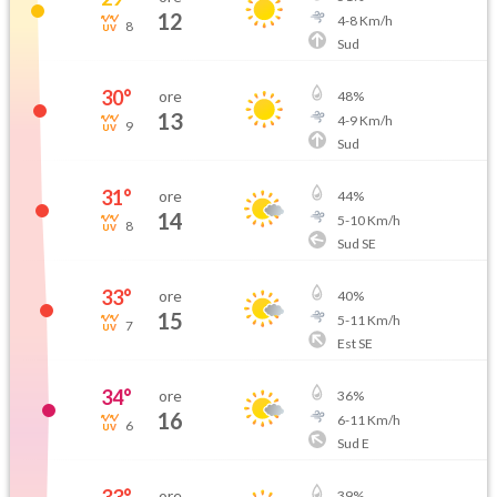
12
4
-
8
Km/h
8
Sud
30
°
ore
48
%
13
4
-
9
Km/h
9
Sud
31
°
ore
44
%
14
5
-
10
Km/h
8
Sud SE
33
°
ore
40
%
15
5
-
11
Km/h
7
Est SE
34
°
ore
36
%
16
6
-
11
Km/h
6
Sud E
ore
39
%