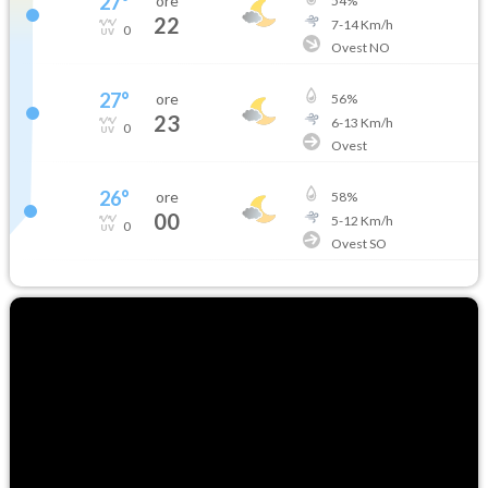
27
°
ore
54
%
22
7
-
14
Km/h
0
Ovest NO
27
°
ore
56
%
23
6
-
13
Km/h
0
Ovest
26
°
ore
58
%
00
5
-
12
Km/h
0
Ovest SO