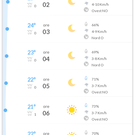
02
4
-
10
Km/h
0
Ovest NO
24
°
ore
66
%
03
4
-
9
Km/h
0
Nord O
23
°
ore
69
%
04
3
-
8
Km/h
0
Nord O
22
°
ore
71
%
05
3
-
7
Km/h
0
Ovest NO
21
°
ore
73
%
06
3
-
7
Km/h
1
Ovest NO
22
°
ore
70
%