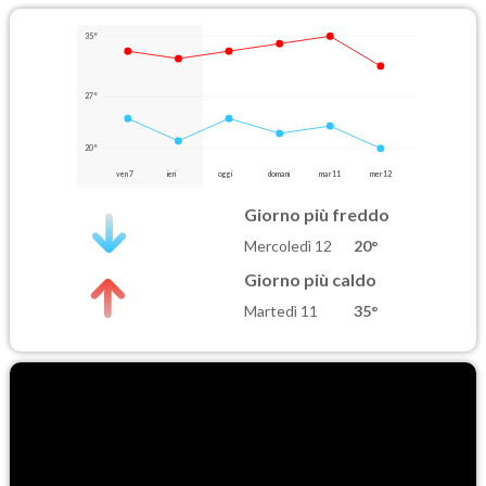
35°
27°
20°
ven 7
ieri
oggi
domani
mar 11
mer 12
Giorno più freddo
Mercoledì 12
20°
Giorno più caldo
Martedì 11
35°