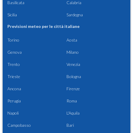
Basilicata
Calabria
Sicilia
Sardegna
Previsioni meteo per le città italiane
Torino
Aosta
Genova
Milano
Trento
Venezia
Trieste
Bologna
Ancona
Firenze
Perugia
Roma
Napoli
L'Aquila
Campobasso
Bari