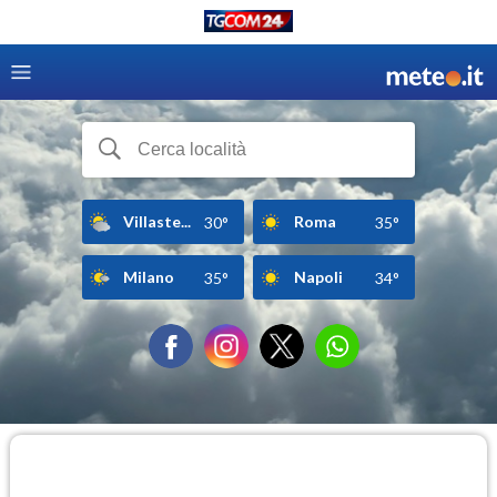
Villaste...
Roma
30°
35°
Milano
Napoli
35°
34°