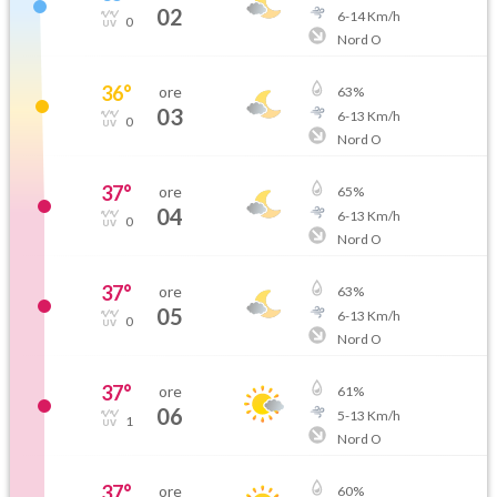
02
6
-
14
Km/h
0
Nord O
36
°
ore
63
%
03
6
-
13
Km/h
0
Nord O
37
°
ore
65
%
04
6
-
13
Km/h
0
Nord O
37
°
ore
63
%
05
6
-
13
Km/h
0
Nord O
37
°
ore
61
%
06
5
-
13
Km/h
1
Nord O
37
°
ore
60
%