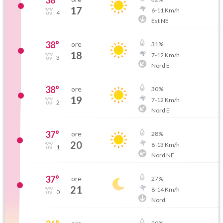
38
°
17
6
-
11
Km/h
4
Est NE
38
°
ore
31
%
18
7
-
12
Km/h
3
Nord E
38
°
ore
30
%
19
7
-
12
Km/h
2
Nord E
37
°
ore
28
%
20
8
-
13
Km/h
1
Nord NE
37
°
ore
27
%
21
8
-
14
Km/h
0
Nord