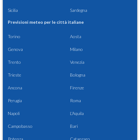
Sicilia
Sardegna
Previsioni meteo per le città italiane
Torino
Aosta
Genova
Milano
Trento
Venezia
Trieste
Bologna
Ancona
Firenze
Perugia
Roma
Napoli
L'Aquila
Campobasso
Bari
Potenza
Catanzaro