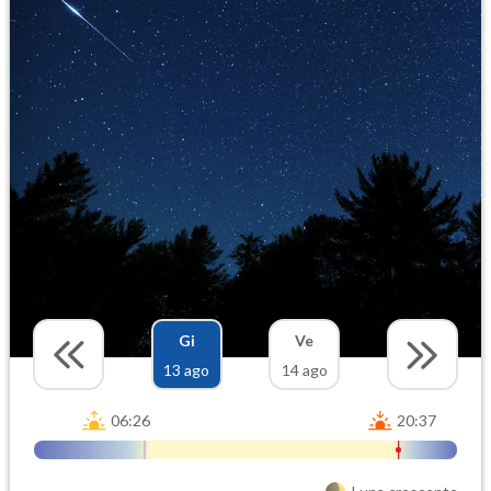
Gi
Ve
13 ago
14 ago
06:26
20:37