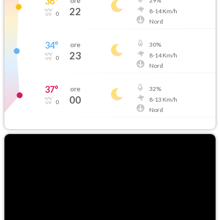
36
°
ore
29
%
22
8
-
14
Km/h
0
Nord
34
°
ore
30
%
23
8
-
14
Km/h
0
Nord
37
°
ore
32
%
00
8
-
13
Km/h
0
Nord