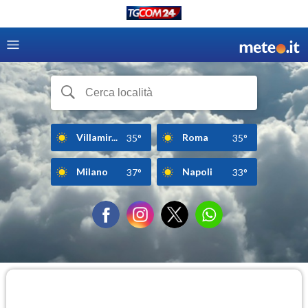
Villamir...
Roma
35°
35°
Milano
Napoli
37°
33°