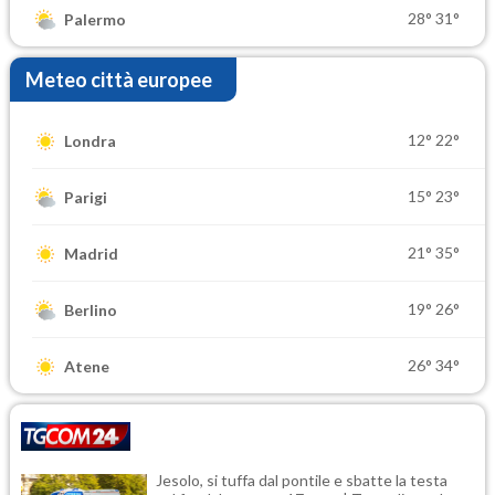
28°
31°
Palermo
Meteo città europee
12°
22°
Londra
15°
23°
Parigi
21°
35°
Madrid
19°
26°
Berlino
26°
34°
Atene
Jesolo, si tuffa dal pontile e sbatte la testa