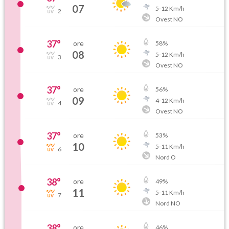
07
5
-
12
Km/h
2
Ovest NO
37
°
ore
58
%
08
5
-
12
Km/h
3
Ovest NO
37
°
ore
56
%
09
4
-
12
Km/h
4
Ovest NO
37
°
ore
53
%
10
5
-
11
Km/h
6
Nord O
38
°
ore
49
%
11
5
-
11
Km/h
7
Nord NO
38
°
ore
46
%