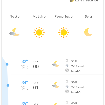
Luna crescente
Notte
Mattino
Pomeriggio
Sera
32
°
ore
55
%
00
7
-
14
Km/h
0
Nord O
34
°
ore
58
%
01
7
-
14
Km/h
0
Nord O
35
°
ore
60
%