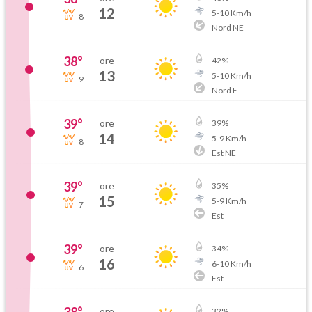
12
5
-
10
Km/h
8
Nord NE
38
°
ore
42
%
13
5
-
10
Km/h
9
Nord E
39
°
ore
39
%
14
5
-
9
Km/h
8
Est NE
39
°
ore
35
%
15
5
-
9
Km/h
7
Est
39
°
ore
34
%
16
6
-
10
Km/h
6
Est
ore
32
%