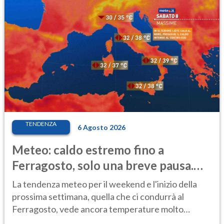
TENDENZA
6 Agosto 2026
Meteo: caldo estremo fino a
Ferragosto, solo una breve pausa.
Ecco dove
La tendenza meteo per il weekend e l'inizio della
prossima settimana, quella che ci condurrà al
Ferragosto, vede ancora temperature molto
elevate