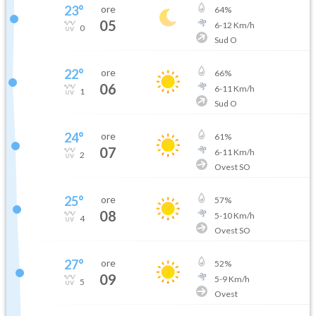
23
°
ore
64
%
05
6
-
12
Km/h
0
Sud O
22
°
ore
66
%
06
6
-
11
Km/h
1
Sud O
24
°
ore
61
%
07
6
-
11
Km/h
2
Ovest SO
25
°
ore
57
%
08
5
-
10
Km/h
4
Ovest SO
27
°
ore
52
%
09
5
-
9
Km/h
5
Ovest