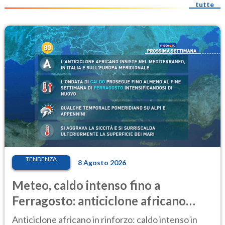
tutte
TENDENZA
8 Agosto 2026
Meteo, caldo intenso fino a
Ferragosto: anticiclone africano
ancora protagonista
Anticiclone africano in rinforzo: caldo intenso in