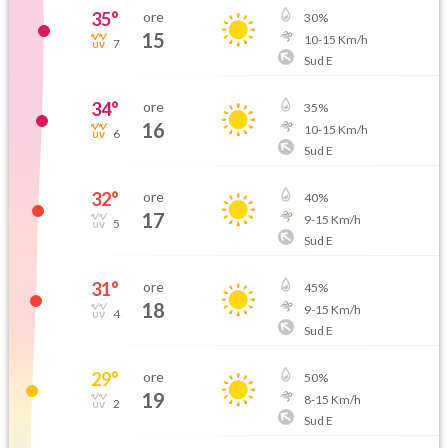
35
°
ore
30
%
15
10
-
15
Km/h
7
Sud E
34
°
ore
35
%
16
10
-
15
Km/h
6
Sud E
32
°
ore
40
%
17
9
-
15
Km/h
5
Sud E
31
°
ore
45
%
18
9
-
15
Km/h
4
Sud E
29
°
ore
50
%
19
8
-
15
Km/h
2
Sud E