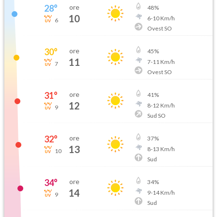
28
°
ore
48
%
10
6
-
10
Km/h
6
Ovest SO
30
°
ore
45
%
11
7
-
11
Km/h
7
Ovest SO
31
°
ore
41
%
12
8
-
12
Km/h
9
Sud SO
32
°
ore
37
%
13
8
-
13
Km/h
10
Sud
34
°
ore
34
%
14
9
-
14
Km/h
9
Sud