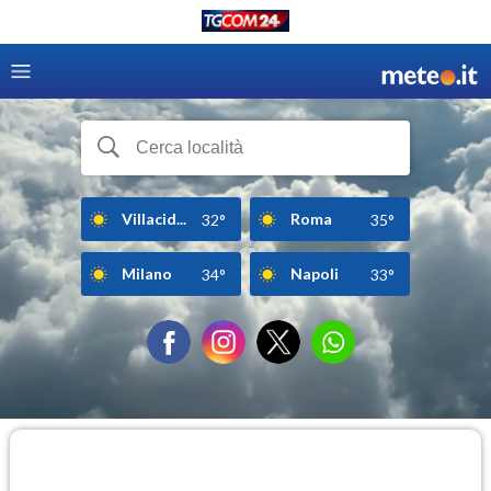
Villacid...
Roma
32°
35°
Milano
Napoli
34°
33°