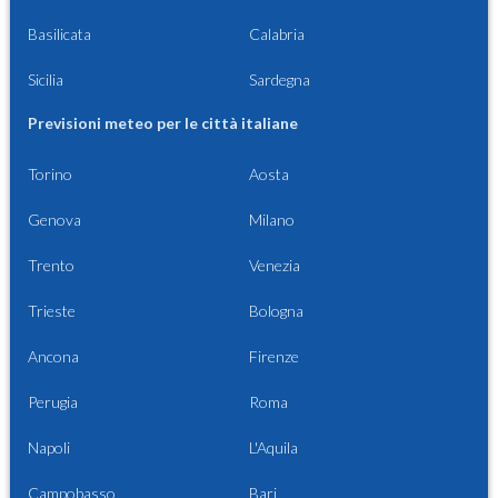
Basilicata
Calabria
Sicilia
Sardegna
Previsioni meteo per le città italiane
Torino
Aosta
Genova
Milano
Trento
Venezia
Trieste
Bologna
Ancona
Firenze
Perugia
Roma
Napoli
L'Aquila
Campobasso
Bari