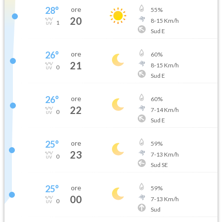
28
°
ore
55
%
20
8
-
15
Km/h
1
Sud E
26
°
ore
60
%
21
8
-
15
Km/h
0
Sud E
26
°
ore
60
%
22
7
-
14
Km/h
0
Sud E
25
°
ore
59
%
23
7
-
13
Km/h
0
Sud SE
25
°
ore
59
%
00
7
-
13
Km/h
0
Sud