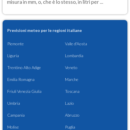
misura in mm, o, che è lo stesso, in litri per ...
Previsioni meteo per le regioni italiane
Piemonte
Valle d'Aosta
Liguria
Lombardia
Trentino Alto Adige
Veneto
Emilia Romagna
Marche
Friuli Venezia Giulia
Toscana
Umbria
Lazio
Campania
Abruzzo
Molise
Puglia