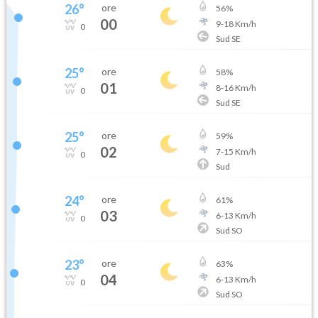
26
°
ore
56
%
00
9
-
18
Km/h
0
Sud SE
25
°
ore
58
%
01
8
-
16
Km/h
0
Sud SE
25
°
ore
59
%
02
7
-
15
Km/h
0
Sud
24
°
ore
61
%
03
6
-
13
Km/h
0
Sud SO
23
°
ore
63
%
04
6
-
13
Km/h
0
Sud SO