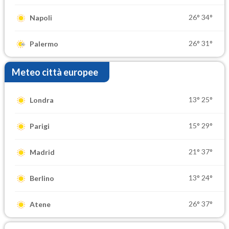
26°
34°
Napoli
26°
31°
Palermo
Meteo città europee
13°
25°
Londra
15°
29°
Parigi
21°
37°
Madrid
13°
24°
Berlino
26°
37°
Atene