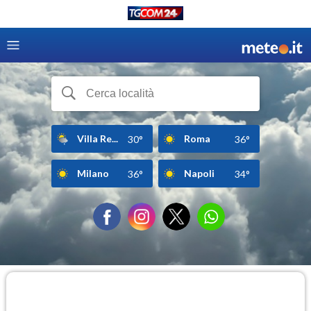
Villa Re...
Roma
30°
36°
Milano
Napoli
36°
34°