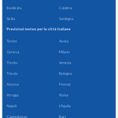
Basilicata
Calabria
Sicilia
Sardegna
Previsioni meteo per le città italiane
Torino
Aosta
Genova
Milano
Trento
Venezia
Trieste
Bologna
Ancona
Firenze
Perugia
Roma
Napoli
L'Aquila
Campobasso
Bari