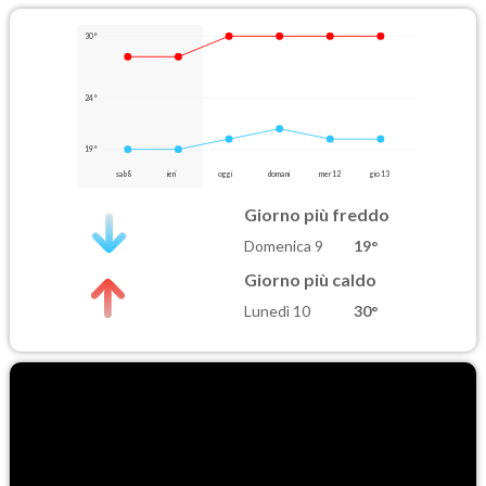
30°
24°
19°
sab 8
ieri
oggi
domani
mer 12
gio 13
Giorno più freddo
Domenica 9
19°
Giorno più caldo
Lunedì 10
30°