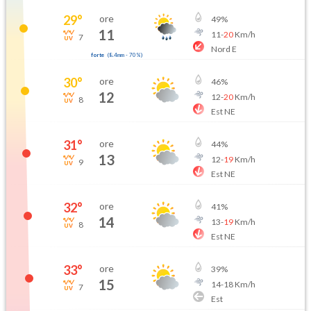
29
°
ore
49
%
11
11
-
20
Km/h
7
Nord E
forte
(
8.4mm
-
70
%)
30
°
ore
46
%
12
12
-
20
Km/h
8
Est NE
31
°
ore
44
%
13
12
-
19
Km/h
9
Est NE
32
°
ore
41
%
14
13
-
19
Km/h
8
Est NE
33
°
ore
39
%
15
14
-
18
Km/h
7
Est