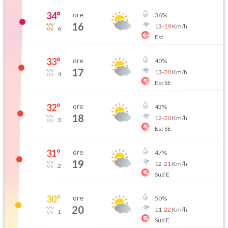
34
°
ore
36
%
16
13
-
19
Km/h
6
Est
33
°
ore
40
%
17
13
-
20
Km/h
4
Est SE
32
°
ore
43
%
18
12
-
20
Km/h
3
Est SE
31
°
ore
47
%
19
12
-
21
Km/h
2
Sud E
30
°
ore
50
%
20
11
-
22
Km/h
1
Sud E