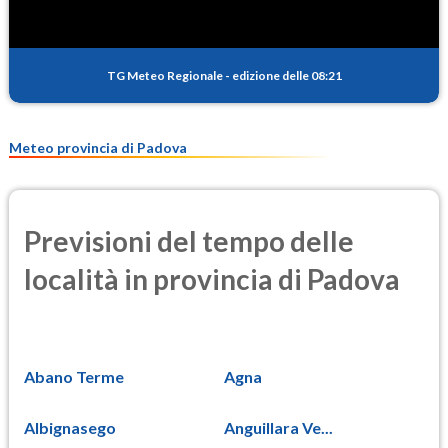
PM10
14.8
(Materia particolata)
TG Meteo Regionale
-
edizione delle 08:21
PM25
9.8
(Materia particolata)
Meteo provincia di Padova
Previsioni del tempo delle
località in provincia di Padova
Abano Terme
Agna
Albignasego
Anguillara Ve...