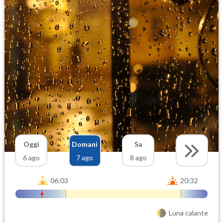
Oggi
Domani
Sa
6 ago
7 ago
8 ago
06:03
20:32
Luna calante