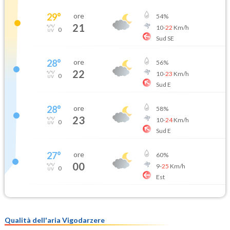
29
°
ore
54
%
21
10
-
22
Km/h
0
Sud SE
28
°
ore
56
%
22
10
-
23
Km/h
0
Sud E
28
°
ore
58
%
23
10
-
24
Km/h
0
Sud E
27
°
ore
60
%
00
9
-
25
Km/h
0
Est
Qualità dell'aria Vigodarzere