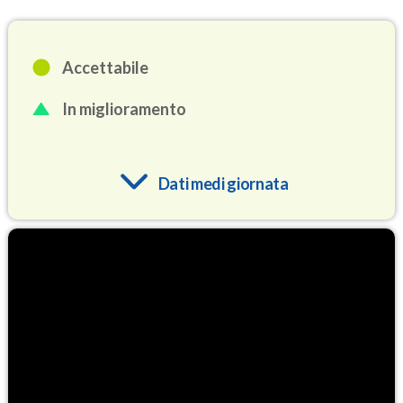
Accettabile
In miglioramento
Dati medi giornata
O3
87.9
(Ozono)
NO2
6.8
(Diossido di azoto)
SO2
0.8
(Anidride solforosa)