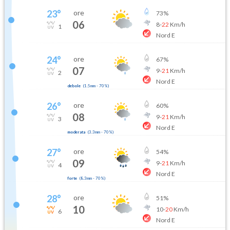
23
°
ore
73
%
06
8
-
22
Km/h
1
Nord E
24
°
ore
67
%
07
9
-
21
Km/h
2
Nord E
debole
(
1.5mm
-
70
%)
26
°
ore
60
%
08
9
-
21
Km/h
3
Nord E
moderata
(
3.3mm
-
70
%)
27
°
ore
54
%
09
9
-
21
Km/h
4
Nord E
forte
(
8.3mm
-
70
%)
28
°
ore
51
%
10
10
-
20
Km/h
6
Nord E