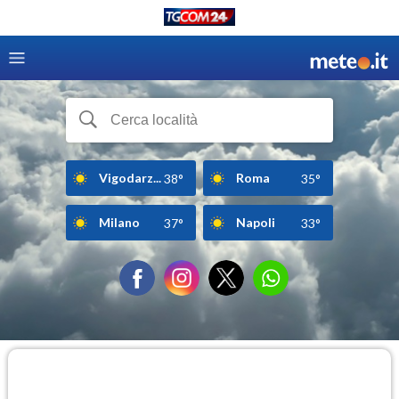
Vigodarz...
Roma
38°
35°
Milano
Napoli
37°
33°