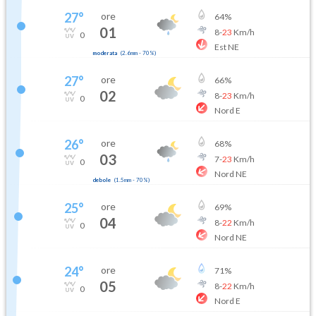
27
°
ore
64
%
01
8
-
23
Km/h
0
Est NE
moderata
(
2.6mm
-
70
%)
27
°
ore
66
%
02
8
-
23
Km/h
0
Nord E
26
°
ore
68
%
03
7
-
23
Km/h
0
Nord NE
debole
(
1.5mm
-
70
%)
25
°
ore
69
%
04
8
-
22
Km/h
0
Nord NE
24
°
ore
71
%
05
8
-
22
Km/h
0
Nord E