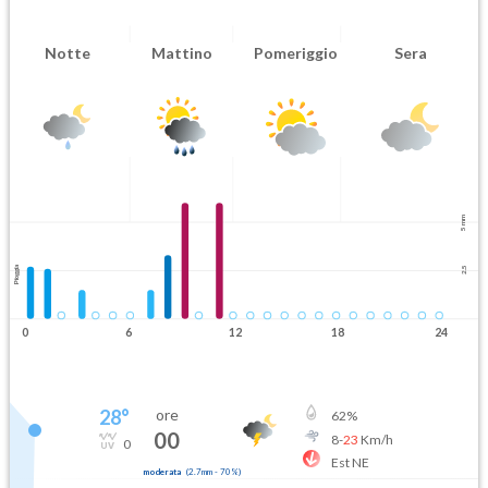
Notte
Mattino
Pomeriggio
Sera
5 mm
Pioggia
2.5
0
6
12
18
24
28
°
ore
62
%
00
8
-
23
Km/h
0
Est NE
moderata
(
2.7mm
-
70
%)