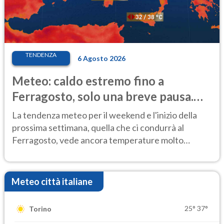
TENDENZA
6 Agosto 2026
Meteo: caldo estremo fino a
Ferragosto, solo una breve pausa.
Ecco dove
La tendenza meteo per il weekend e l'inizio della
prossima settimana, quella che ci condurrà al
Ferragosto, vede ancora temperature molto
elevate
Meteo città italiane
25°
37°
Torino