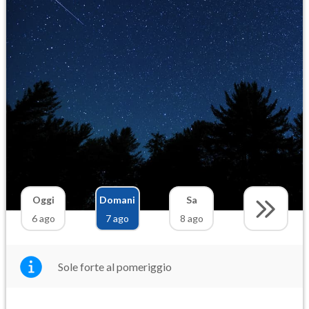
Oggi
Domani
Sa
6 ago
7 ago
8 ago
Sole forte al pomeriggio