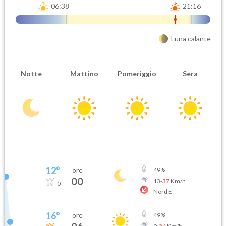
06:38
21:16
Luna calante
Notte
Mattino
Pomeriggio
Sera
12
°
ore
49
%
00
13
-
37
Km/h
0
Nord E
16
°
ore
49
%