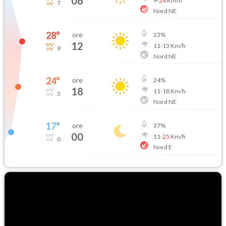
06
9
-
24
Km/h
7
Nord NE
28
°
ore
23
%
12
11
-
13
Km/h
9
Nord NE
24
°
ore
24
%
18
11
-
18
Km/h
5
Nord NE
17
°
ore
37
%
00
11
-
25
Km/h
0
Nord E