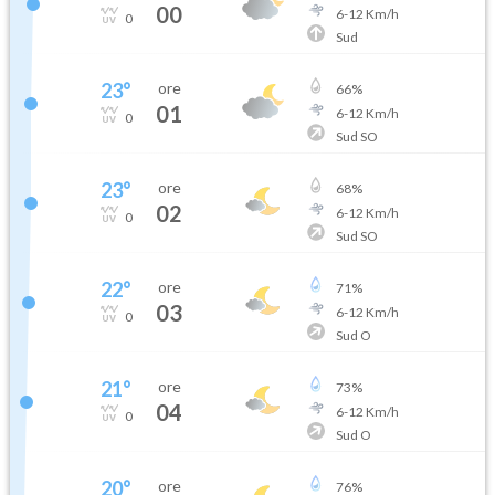
00
6
-
12
Km/h
0
Sud
23
°
ore
66
%
01
6
-
12
Km/h
0
Sud SO
23
°
ore
68
%
02
6
-
12
Km/h
0
Sud SO
22
°
ore
71
%
03
6
-
12
Km/h
0
Sud O
21
°
ore
73
%
04
6
-
12
Km/h
0
Sud O
20
°
ore
76
%