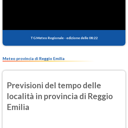
SO2
0.7
(Anidride solforosa)
PM10
14.7
(Materia particolata)
TG Meteo Regionale
-
edizione delle 08:22
PM25
9.3
(Materia particolata)
Meteo provincia di Reggio Emilia
Previsioni del tempo delle
località in provincia di Reggio
Emilia