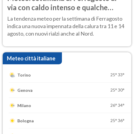
via con caldo intenso e qualche
temporale
La tendenza meteo per la settimana di Ferragosto
indica una nuova impennata della calura tra 11 e 14
agosto, con nuovi rialzi anche al Nord.
Meteo città italiane
25°
33°
Torino
25°
30°
Genova
26°
34°
Milano
25°
36°
Bologna