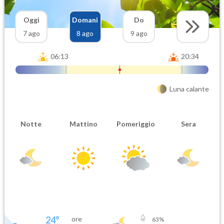
Oggi
Domani
Do
7 ago
8 ago
9 ago
06:13
20:34
Luna calante
Notte
Mattino
Pomeriggio
Sera
24
°
ore
63
%