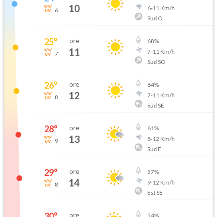
10
6
-
11
Km/h
6
Sud O
25
°
ore
68
%
11
7
-
11
Km/h
7
Sud SO
26
°
ore
64
%
12
7
-
11
Km/h
8
Sud SE
28
°
ore
61
%
13
8
-
12
Km/h
9
Sud E
29
°
ore
57
%
14
9
-
12
Km/h
8
Est SE
30
°
ore
54
%