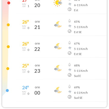
20
6
-
11
Km/h
1
Est
26
°
ore
65
%
21
5
-
11
Km/h
0
Est SE
26
°
ore
67
%
22
5
-
11
Km/h
0
Est SE
25
°
ore
68
%
23
5
-
11
Km/h
0
Sud E
24
°
ore
69
%
00
6
-
11
Km/h
0
Sud SE