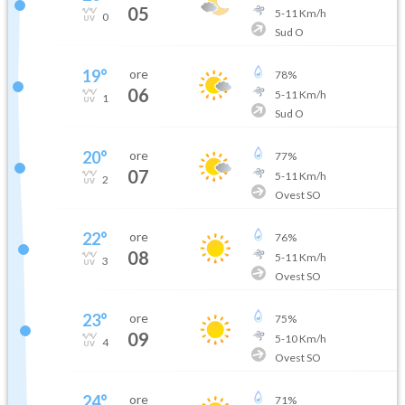
05
5
-
11
Km/h
0
Sud O
19
°
ore
78
%
06
5
-
11
Km/h
1
Sud O
20
°
ore
77
%
07
5
-
11
Km/h
2
Ovest SO
22
°
ore
76
%
08
5
-
11
Km/h
3
Ovest SO
23
°
ore
75
%
09
5
-
10
Km/h
4
Ovest SO
24
°
ore
71
%