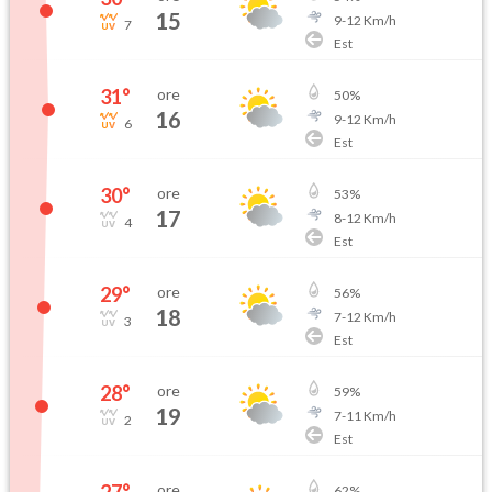
15
9
-
12
Km/h
7
Est
31
°
ore
50
%
16
9
-
12
Km/h
6
Est
30
°
ore
53
%
17
8
-
12
Km/h
4
Est
29
°
ore
56
%
18
7
-
12
Km/h
3
Est
28
°
ore
59
%
19
7
-
11
Km/h
2
Est
27
°
ore
62
%