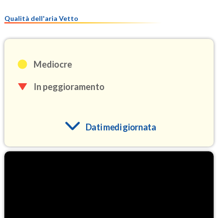
Qualità dell'aria Vetto
Mediocre
In peggioramento
Dati medi giornata
O3
96.1
(Ozono)
NO2
1.8
(Diossido di azoto)