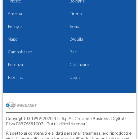
Trieste
Bologna
Ancona
Firenze
Perugia
Roma
Napoli
L'Aquila
Campobasso
Bari
Potenza
Catanzaro
Palermo
Cagliari
Copyright © 1999-2020 RTI S.p.A. Direzione Business Digital -
P.Iva 03976881007 - Tutti i diritti riservati.
Rispetto ai contenuti e ai dati personali trasmessi e/o riprodotti è
vietata ogni utilizzazione funzionale all'addestramento di sistemi