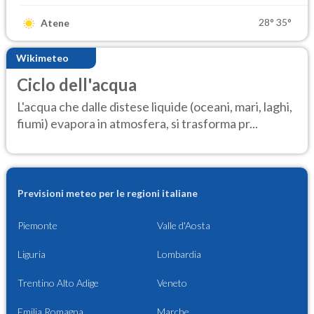
28°
35°
Atene
Wikimeteo
Ciclo dell'acqua
L'acqua che dalle distese liquide (oceani, mari, laghi,
fiumi) evapora in atmosfera, si trasforma pr...
Previsioni meteo per le regioni italiane
Piemonte
Valle d'Aosta
Liguria
Lombardia
Trentino Alto Adige
Veneto
Emilia Romagna
Marche