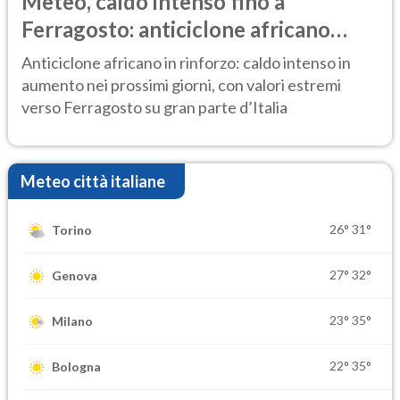
Meteo, caldo intenso fino a
Ferragosto: anticiclone africano
ancora protagonista
Anticiclone africano in rinforzo: caldo intenso in
aumento nei prossimi giorni, con valori estremi
verso Ferragosto su gran parte d’Italia
Meteo città italiane
26°
31°
Torino
27°
32°
Genova
23°
35°
Milano
22°
35°
Bologna