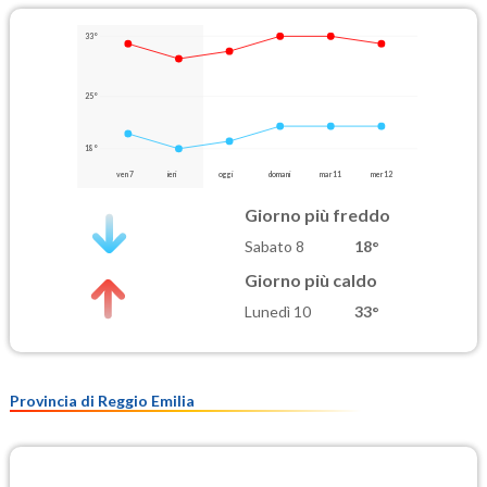
33°
25°
18°
ven 7
ieri
oggi
domani
mar 11
mer 12
Giorno più freddo
Sabato 8
18°
Giorno più caldo
Lunedì 10
33°
Provincia di Reggio Emilia