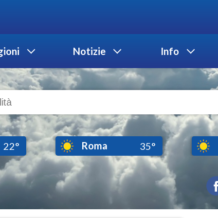
ioni
Notizie
Info
Roma
22°
35°