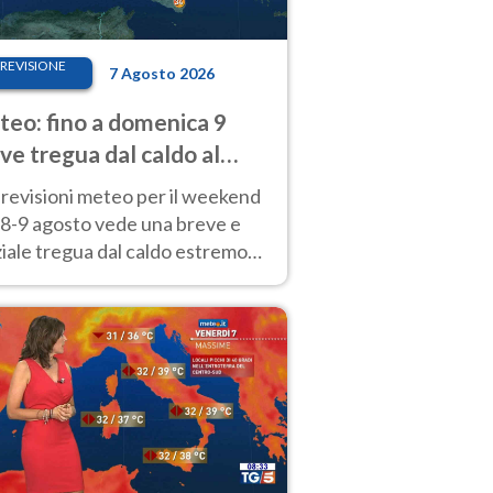
REVISIONE
7 Agosto 2026
eo: fino a domenica 9
ve tregua dal caldo al
d! Altrove calura e afa
revisioni meteo per il weekend
'8-9 agosto vede una breve e
iale tregua dal caldo estremo
Nord mentre altrove persistono
radi.