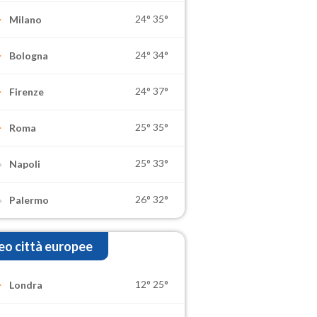
24°
35°
Milano
24°
34°
Bologna
24°
37°
Firenze
25°
35°
Roma
25°
33°
Napoli
26°
32°
Palermo
o città europee
12°
25°
Londra