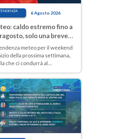
TENDENZA
6 Agosto 2026
eo: caldo estremo fino a
ragosto, solo una breve
sa. Ecco dove
tendenza meteo per il weekend
inizio della prossima settimana,
la che ci condurrà al
ragosto, vede ancora
perature molto elevate