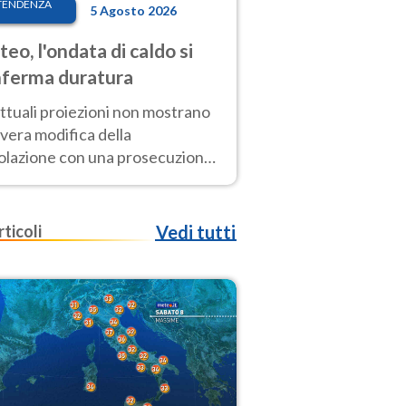
TENDENZA
5 Agosto 2026
eo, l'ondata di caldo si
ferma duratura
ttuali proiezioni non mostrano
vera modifica della
colazione con una prosecuzione
caldo fuori scala per molti
ni, compresa la settimana di
ragosto
rticoli
Vedi tutti