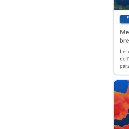
P
Met
bre
Nor
Le p
dell
parz
al 
40 g