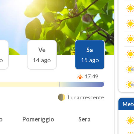
Ve
Sa
o
14 ago
15 ago
17:49
Luna crescente
Mete
o
Pomeriggio
Sera