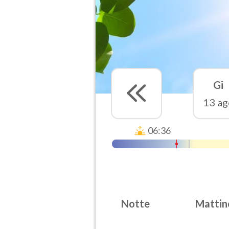
Gi
13 ag
06:36
Notte
Mattin