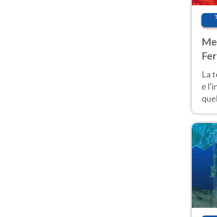
Met
Fer
pau
La 
e l'
quel
Fer
tem