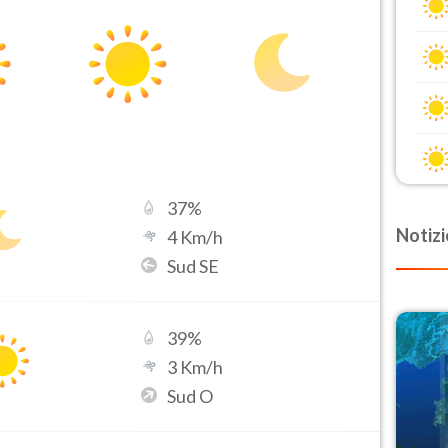
37
%
Notizi
4
Km/h
Sud SE
39
%
3
Km/h
Sud O