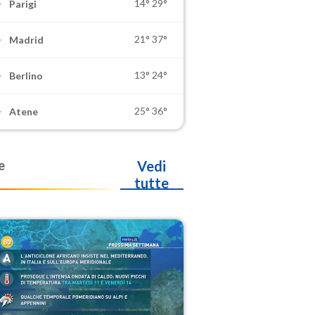
14°
29°
Parigi
21°
37°
Madrid
13°
24°
Berlino
25°
36°
Atene
e
Vedi
tutte