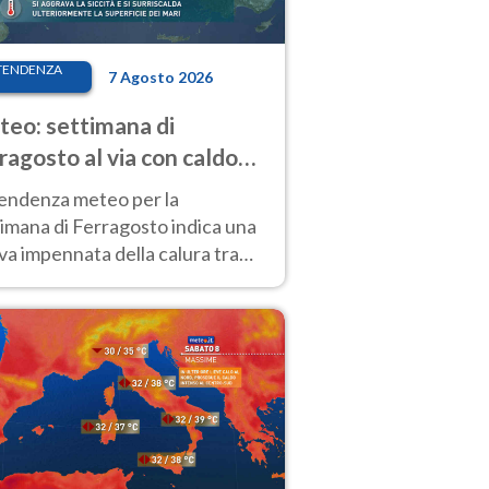
TENDENZA
7 Agosto 2026
eo: settimana di
ragosto al via con caldo
enso e qualche temporale
tendenza meteo per la
imana di Ferragosto indica una
a impennata della calura tra
 14 agosto, con nuovi rialzi
he al Nord.