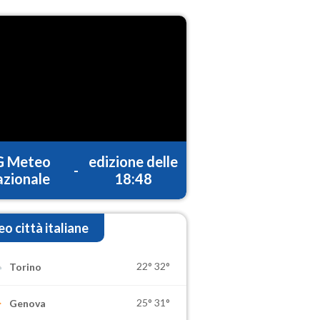
G Meteo
edizione delle
-
zionale
18:48
o città italiane
22°
32°
Torino
25°
31°
Genova