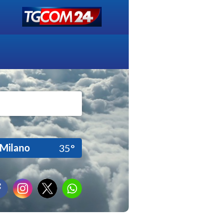
Milano
35°