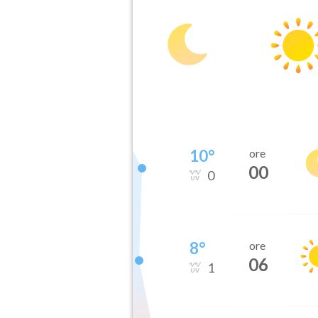
10
°
ore
00
0
8
°
ore
06
1