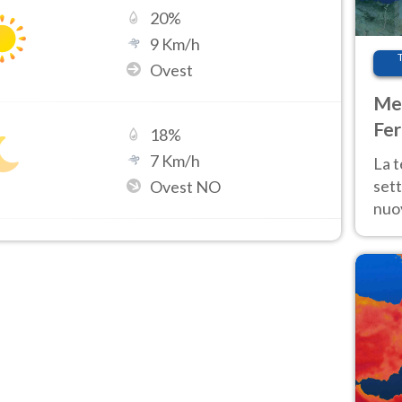
20
%
9
Km/h
Ovest
Met
Fer
18
%
int
7
Km/h
La 
sett
Ovest NO
nuov
11 e
anc