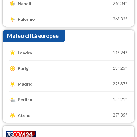
26°
34°
Napoli
26°
32°
Palermo
Meteo città europee
11°
24°
Londra
13°
25°
Parigi
22°
37°
Madrid
15°
21°
Berlino
27°
35°
Atene