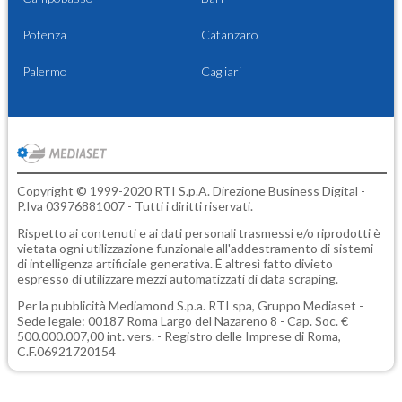
Potenza
Catanzaro
Palermo
Cagliari
Copyright © 1999-2020 RTI S.p.A. Direzione Business Digital -
P.Iva 03976881007 - Tutti i diritti riservati.
Rispetto ai contenuti e ai dati personali trasmessi e/o riprodotti è
vietata ogni utilizzazione funzionale all'addestramento di sistemi
di intelligenza artificiale generativa. È altresì fatto divieto
espresso di utilizzare mezzi automatizzati di data scraping.
Per la pubblicità
Mediamond S.p.a.
RTI spa, Gruppo Mediaset -
Sede legale: 00187 Roma Largo del Nazareno 8 - Cap. Soc. €
500.000.007,00 int. vers. - Registro delle Imprese di Roma,
C.F.06921720154