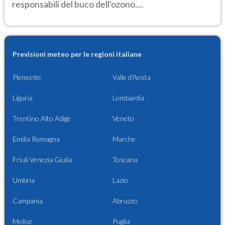
responsabili del buco dell'ozono....
Previsioni meteo per le regioni italiane
Piemonte
Valle d'Aosta
Liguria
Lombardia
Trentino Alto Adige
Veneto
Emilia Romagna
Marche
Friuli Venezia Giulia
Toscana
Umbria
Lazio
Campania
Abruzzo
Molise
Puglia