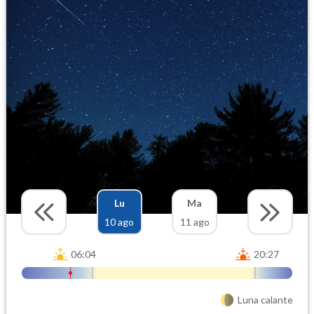
Lu
Ma
10 ago
11 ago
06:04
20:27
Luna calante