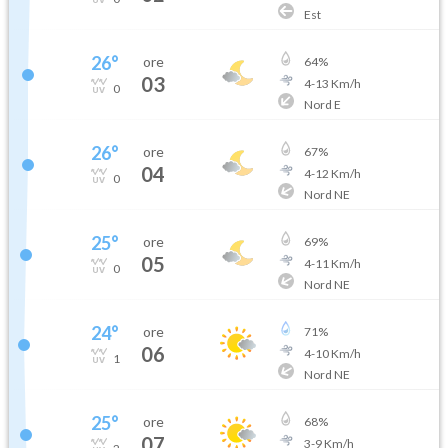
Est
26
°
ore
64
%
03
4
-
13
Km/h
0
Nord E
26
°
ore
67
%
04
4
-
12
Km/h
0
Nord NE
25
°
ore
69
%
05
4
-
11
Km/h
0
Nord NE
24
°
ore
71
%
06
4
-
10
Km/h
1
Nord NE
25
°
ore
68
%
07
3
-
9
Km/h