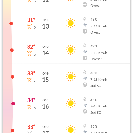
8
Ovest
31
°
ore
46
%
13
5
-
11
Km/h
9
Ovest
32
°
ore
42
%
14
6
-
12
Km/h
8
Ovest SO
33
°
ore
38
%
15
7
-
13
Km/h
7
Sud SO
34
°
ore
34
%
16
7
-
13
Km/h
6
Sud SO
33
°
ore
38
%
7
-
14
Km/h