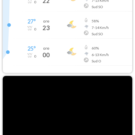
22
7
-
15
Km/h
0
Sud SO
27
°
ore
58
%
23
7
-
14
Km/h
0
Sud SO
25
°
ore
60
%
00
6
-
13
Km/h
0
Sud O