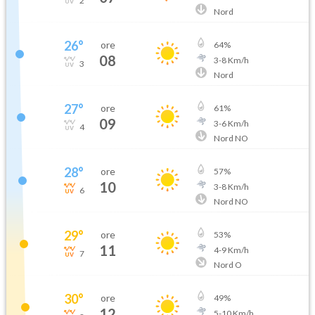
2
Nord
26
°
ore
64
%
08
3
-
8
Km/h
3
Nord
27
°
ore
61
%
09
3
-
6
Km/h
4
Nord NO
28
°
ore
57
%
10
3
-
8
Km/h
6
Nord NO
29
°
ore
53
%
11
4
-
9
Km/h
7
Nord O
30
°
ore
49
%
12
5
-
10
Km/h