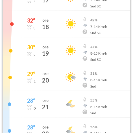
17
4
Sud SO
32
°
ore
42
%
18
7
-
14
Km/h
3
Sud SO
30
°
ore
47
%
19
8
-
15
Km/h
2
Sud SO
29
°
ore
51
%
20
8
-
15
Km/h
1
Sud
28
°
ore
55
%
21
8
-
15
Km/h
0
Sud
28
°
ore
56
%