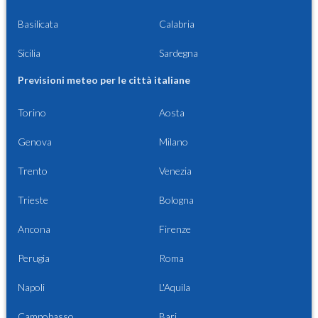
Basilicata
Calabria
Sicilia
Sardegna
Previsioni meteo per le città italiane
Torino
Aosta
Genova
Milano
Trento
Venezia
Trieste
Bologna
Ancona
Firenze
Perugia
Roma
Napoli
L'Aquila
Campobasso
Bari