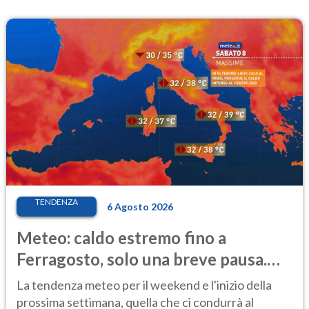
TENDENZA
6 Agosto 2026
Meteo: caldo estremo fino a
Ferragosto, solo una breve pausa.
Ecco dove
La tendenza meteo per il weekend e l'inizio della
prossima settimana, quella che ci condurrà al