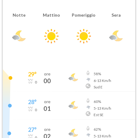
Notte
Mattino
Pomeriggio
Sera
29
°
ore
58
%
00
6
-
13
Km/h
0
Sud E
28
°
ore
60
%
01
5
-
13
Km/h
0
Est SE
27
°
ore
62
%
02
5
-
13
Km/h
0