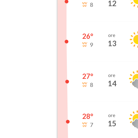
12
8
26
°
ore
13
9
27
°
ore
14
8
28
°
ore
15
7