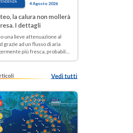
TENDENZA
4 Agosto 2026
eo, la calura non mollerà
presa. I dettagli
o una lieve attenuazione al
 grazie ad un flusso di aria
germente più fresca, probabile
o rinforzo dell’anticiclone
icano entro Ferragosto
rticoli
Vedi tutti