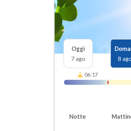
Oggi
Doma
7 ago
8 ag
06:17
Notte
Mattin