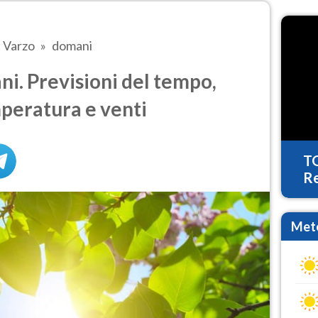
Varzo
domani
i. Previsioni del tempo,
mperatura e venti
T
Re
Mete