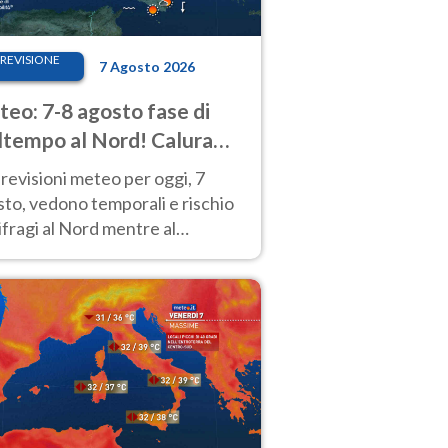
REVISIONE
7 Agosto 2026
eo: 7-8 agosto fase di
tempo al Nord! Calura
o a Ferragosto
revisioni meteo per oggi, 7
to, vedono temporali e rischio
fragi al Nord mentre al
tro-Sud sole e caldo sempre
to intenso.