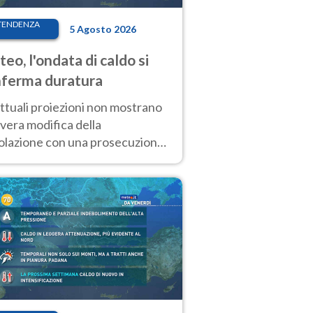
TENDENZA
5 Agosto 2026
eo, l'ondata di caldo si
ferma duratura
ttuali proiezioni non mostrano
vera modifica della
colazione con una prosecuzione
caldo fuori scala per molti
ni, compresa la settimana di
ragosto