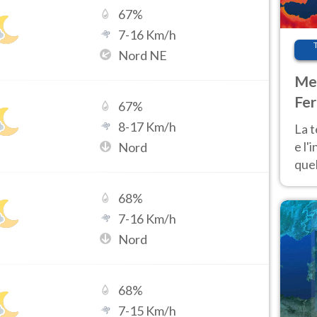
67
%
7
-
16
Km/h
Nord NE
Met
Fer
67
%
pau
8
-
17
Km/h
La 
e l'
Nord
quel
Fer
68
%
tem
7
-
16
Km/h
Nord
68
%
7
-
15
Km/h