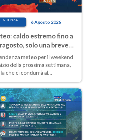
TENDENZA
6 Agosto 2026
eo: caldo estremo fino a
ragosto, solo una breve
sa. Ecco dove
tendenza meteo per il weekend
inizio della prossima settimana,
la che ci condurrà al
ragosto, vede ancora
perature molto elevate