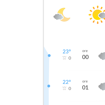
23
°
ore
00
0
22
°
ore
01
0