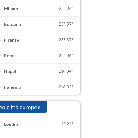
25°
34°
Milano
25°
37°
Bologna
23°
37°
Firenze
25°
36°
Roma
26°
34°
Napoli
26°
32°
Palermo
o città europee
11°
24°
Londra