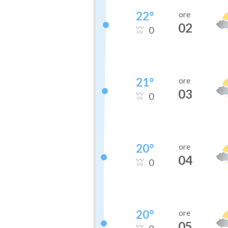
22
°
ore
02
0
21
°
ore
03
0
20
°
ore
04
0
20
°
ore
05