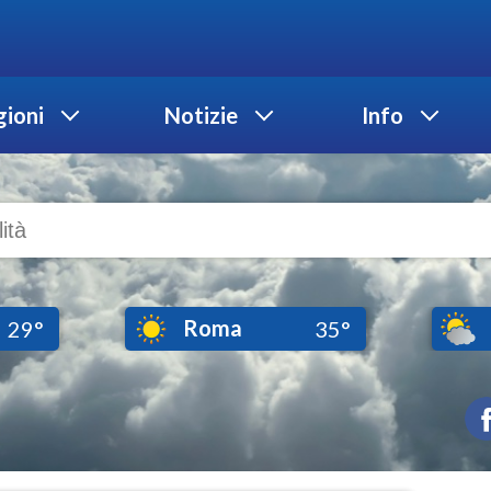
ioni
Notizie
Info
Roma
29°
35°