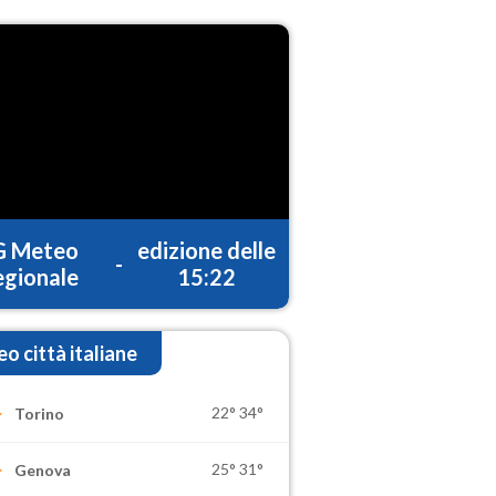
G Meteo
edizione delle
-
gionale
15:22
o città italiane
22°
34°
Torino
25°
31°
Genova