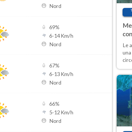
Nord
Met
69
%
con
6
-
14
Km/h
Nord
Le a
una 
cir
67
%
del 
6
-
13
Km/h
gior
Fer
Nord
66
%
5
-
12
Km/h
Nord