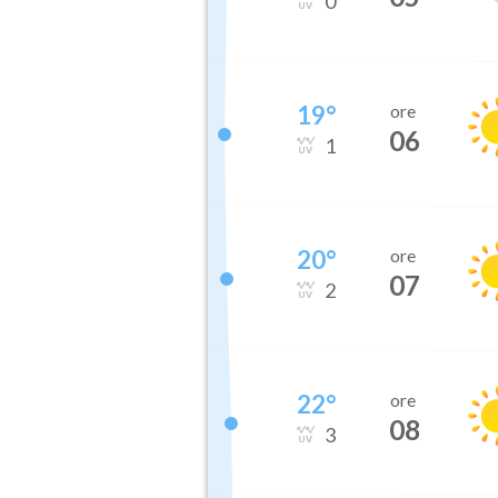
0
19
°
ore
06
1
20
°
ore
07
2
22
°
ore
08
3