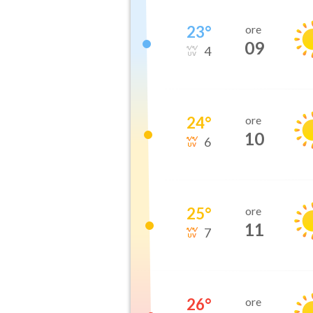
23
°
ore
09
4
24
°
ore
10
6
25
°
ore
11
7
26
°
ore