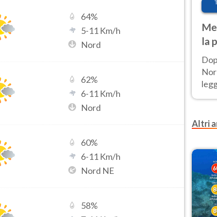
64
%
Met
5
-
11
Km/h
la 
Nord
Dop
Nord
62
%
leg
6
-
11
Km/h
nuov
Nord
afr
Altri a
60
%
6
-
11
Km/h
Nord NE
58
%