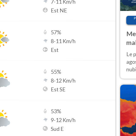
7
-
11
Km/h
Est NE
P
57
%
Met
8
-
11
Km/h
mal
Est
fin
Le p
agos
nubi
55
%
Cen
8
-
12
Km/h
mol
Est SE
53
%
9
-
12
Km/h
Sud E