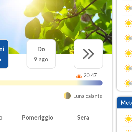
ni
Do
o
9 ago
20:47
Luna calante
Mete
o
Pomeriggio
Sera