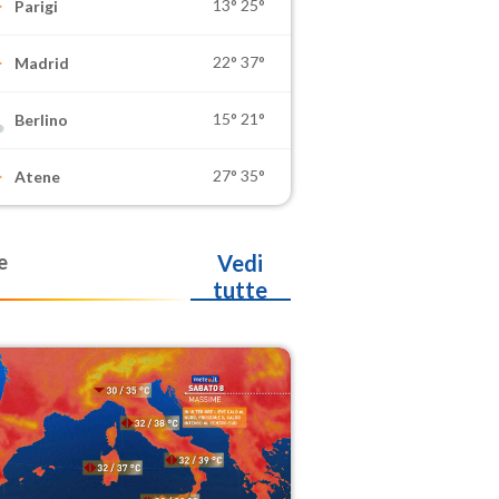
13°
25°
Parigi
22°
37°
Madrid
15°
21°
Berlino
27°
35°
Atene
e
Vedi
tutte