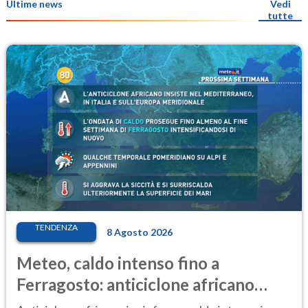
Ultime news
Vedi
tutte
TENDENZA
8 Agosto 2026
Meteo, caldo intenso fino a
Ferragosto: anticiclone africano
ancora protagonista