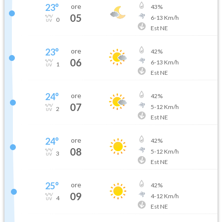
23
°
ore
43
%
05
6
-
13
Km/h
0
Est NE
23
°
ore
42
%
06
6
-
13
Km/h
1
Est NE
24
°
ore
42
%
07
5
-
12
Km/h
2
Est NE
24
°
ore
42
%
08
5
-
12
Km/h
3
Est NE
25
°
ore
42
%
09
4
-
12
Km/h
4
Est NE