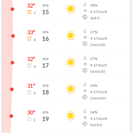
32
°
ore
38
%
15
9
-
17
Km/h
7
Sud O
33
°
ore
37
%
16
9
-
17
Km/h
6
Ovest SO
32
°
ore
37
%
17
9
-
17
Km/h
4
Ovest SO
31
°
ore
36
%
18
9
-
17
Km/h
3
Ovest NO
30
°
ore
36
%
19
9
-
17
Km/h
2
Nord O