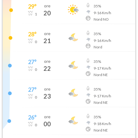
29
°
ore
35
%
20
9
-
16
Km/h
1
Nord NO
28
°
ore
35
%
21
9
-
16
Km/h
0
Nord
27
°
ore
35
%
22
9
-
17
Km/h
0
Nord NE
27
°
ore
35
%
23
9
-
17
Km/h
0
Nord NE
26
°
ore
35
%
00
9
-
18
Km/h
0
Nord NE