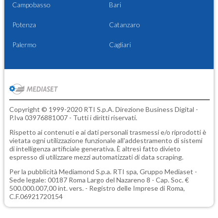
Campobasso
Bari
Potenza
Catanzaro
Palermo
Cagliari
Copyright © 1999-2020 RTI S.p.A. Direzione Business Digital -
P.Iva 03976881007 - Tutti i diritti riservati.
Rispetto ai contenuti e ai dati personali trasmessi e/o riprodotti è
vietata ogni utilizzazione funzionale all'addestramento di sistemi
di intelligenza artificiale generativa. È altresì fatto divieto
espresso di utilizzare mezzi automatizzati di data scraping.
Per la pubblicità
Mediamond S.p.a.
RTI spa, Gruppo Mediaset -
Sede legale: 00187 Roma Largo del Nazareno 8 - Cap. Soc. €
500.000.007,00 int. vers. - Registro delle Imprese di Roma,
C.F.06921720154