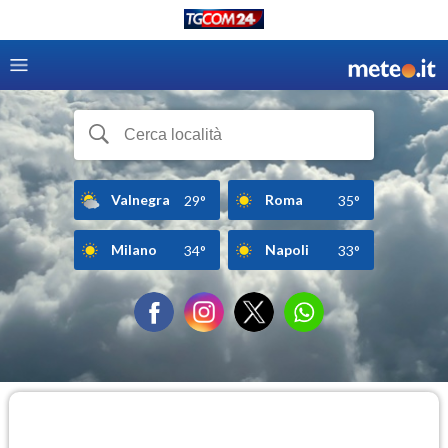
Valnegra
Roma
29°
35°
Milano
Napoli
34°
33°