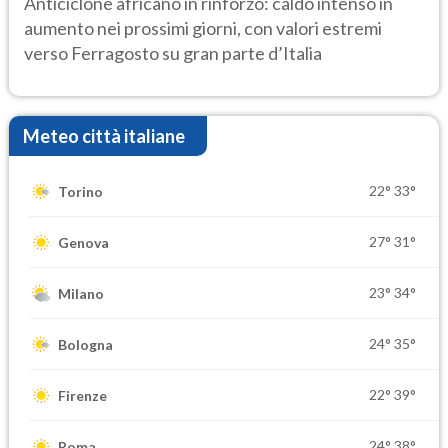
Anticiclone africano in rinforzo: caldo intenso in
aumento nei prossimi giorni, con valori estremi
verso Ferragosto su gran parte d’Italia
Meteo città italiane
22°
33°
Torino
27°
31°
Genova
23°
34°
Milano
24°
35°
Bologna
22°
39°
Firenze
24°
38°
Roma