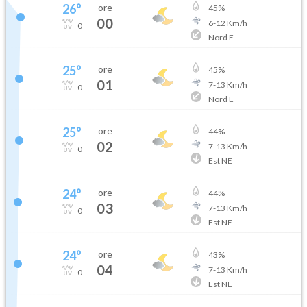
26
°
ore
45
%
00
6
-
12
Km/h
0
Nord E
25
°
ore
45
%
01
7
-
13
Km/h
0
Nord E
25
°
ore
44
%
02
7
-
13
Km/h
0
Est NE
24
°
ore
44
%
03
7
-
13
Km/h
0
Est NE
24
°
ore
43
%
04
7
-
13
Km/h
0
Est NE