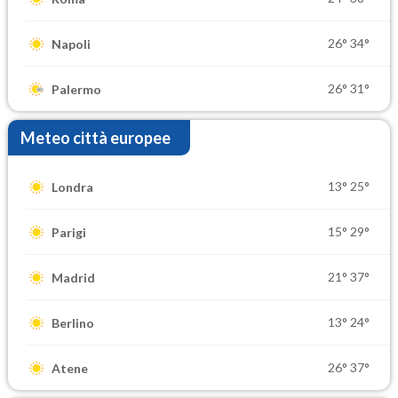
26°
34°
Napoli
26°
31°
Palermo
Meteo città europee
13°
25°
Londra
15°
29°
Parigi
21°
37°
Madrid
13°
24°
Berlino
26°
37°
Atene