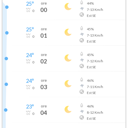
25
°
ore
44
%
00
7
-
13
Km/h
0
Est SE
25
°
ore
45
%
01
7
-
13
Km/h
0
Est SE
24
°
ore
45
%
02
7
-
12
Km/h
0
Est SE
24
°
ore
46
%
03
7
-
11
Km/h
0
Est SE
23
°
ore
46
%
04
8
-
12
Km/h
0
Est SE