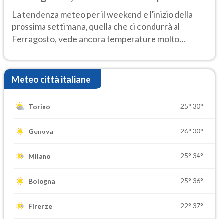
Ecco dove
La tendenza meteo per il weekend e l'inizio della
prossima settimana, quella che ci condurrà al
Ferragosto, vede ancora temperature molto
elevate
Meteo città italiane
25°
30°
Torino
26°
30°
Genova
25°
34°
Milano
25°
36°
Bologna
22°
37°
Firenze