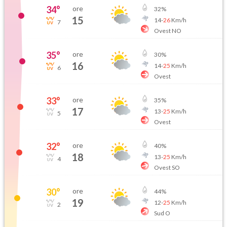
34
°
ore
32
%
15
14
-
26
Km/h
7
Ovest NO
35
°
ore
30
%
16
14
-
25
Km/h
6
Ovest
33
°
ore
35
%
17
13
-
25
Km/h
5
Ovest
32
°
ore
40
%
18
13
-
25
Km/h
4
Ovest SO
30
°
ore
44
%
19
12
-
25
Km/h
2
Sud O