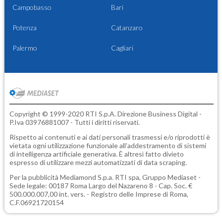
Campobasso
Bari
Potenza
Catanzaro
Palermo
Cagliari
Copyright © 1999-2020 RTI S.p.A. Direzione Business Digital -
P.Iva 03976881007 - Tutti i diritti riservati.
Rispetto ai contenuti e ai dati personali trasmessi e/o riprodotti è
vietata ogni utilizzazione funzionale all'addestramento di sistemi
di intelligenza artificiale generativa. È altresì fatto divieto
espresso di utilizzare mezzi automatizzati di data scraping.
Per la pubblicità
Mediamond S.p.a.
RTI spa, Gruppo Mediaset -
Sede legale: 00187 Roma Largo del Nazareno 8 - Cap. Soc. €
500.000.007,00 int. vers. - Registro delle Imprese di Roma,
C.F.06921720154