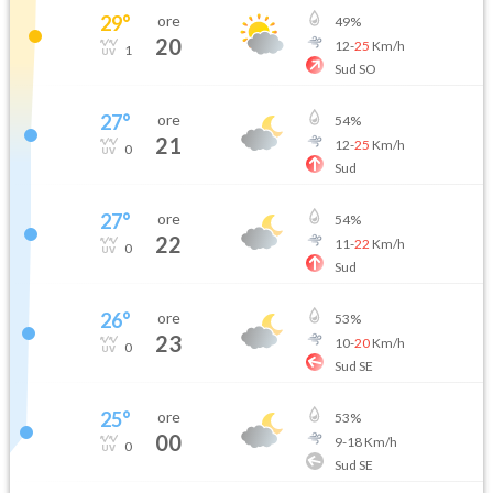
29
°
ore
49
%
20
12
-
25
Km/h
1
Sud SO
27
°
ore
54
%
21
12
-
25
Km/h
0
Sud
27
°
ore
54
%
22
11
-
22
Km/h
0
Sud
26
°
ore
53
%
23
10
-
20
Km/h
0
Sud SE
25
°
ore
53
%
00
9
-
18
Km/h
0
Sud SE