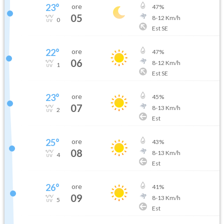
23
°
ore
47
%
05
8
-
12
Km/h
0
Est SE
22
°
ore
47
%
06
8
-
12
Km/h
1
Est SE
23
°
ore
45
%
07
8
-
13
Km/h
2
Est
25
°
ore
43
%
08
8
-
13
Km/h
4
Est
26
°
ore
41
%
09
8
-
13
Km/h
5
Est