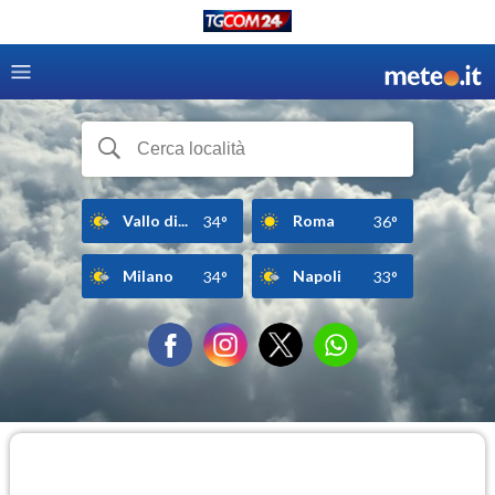
Vallo di...
Roma
34°
36°
Milano
Napoli
34°
33°