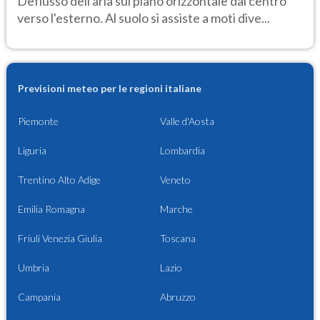
Deflusso dell'aria sul piano orizzontale dal centro
verso l'esterno. Al suolo si assiste a moti dive...
Previsioni meteo per le regioni italiane
Piemonte
Valle d'Aosta
Liguria
Lombardia
Trentino Alto Adige
Veneto
Emilia Romagna
Marche
Friuli Venezia Giulia
Toscana
Umbria
Lazio
Campania
Abruzzo