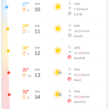
27
°
ore
39
%
10
9
-
15
Km/h
6
Est NE
29
°
ore
38
%
11
10
-
17
Km/h
7
Nord E
30
°
ore
36
%
12
11
-
19
Km/h
9
Nord NE
31
°
ore
35
%
13
12
-
22
Km/h
10
Nord
32
°
ore
33
%
14
13
-
24
Km/h
9
Nord NO