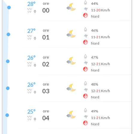
28
°
ore
44
%
00
11
-
20
Km/h
0
Nord
27
°
ore
46
%
01
11
-
21
Km/h
0
Nord
26
°
ore
47
%
02
12
-
21
Km/h
0
Nord
26
°
ore
48
%
03
12
-
21
Km/h
0
Nord
25
°
ore
49
%
04
11
-
21
Km/h
0
Nord