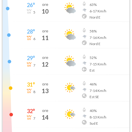
26
°
ore
63
%
10
6
-
17
Km/h
5
Nord E
28
°
ore
58
%
11
7
-
16
Km/h
6
Nord E
29
°
ore
52
%
12
7
-
15
Km/h
7
Est
31
°
ore
46
%
13
7
-
14
Km/h
8
Est SE
32
°
ore
40
%
14
8
-
13
Km/h
7
Sud E