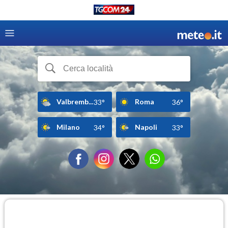
Valbremb...
Roma
33°
36°
Milano
Napoli
34°
33°