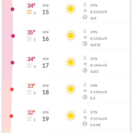
34
°
ore
35
%
15
8
-
12
Km/h
6
Sud
35
°
ore
29
%
16
8
-
13
Km/h
5
Sud SE
34
°
ore
32
%
17
8
-
14
Km/h
4
Sud E
33
°
ore
34
%
18
9
-
14
Km/h
3
Est
32
°
ore
37
%
19
9
-
15
Km/h
2
Est NE