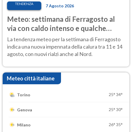
TENDENZA
7 Agosto 2026
Meteo: settimana di Ferragosto al
via con caldo intenso e qualche
temporale
La tendenza meteo per la settimana di Ferragosto
indica una nuova impennata della calura tra 11 e 14
agosto, con nuovi rialzi anche al Nord.
Meteo città italiane
25°
34°
Torino
25°
30°
Genova
26°
35°
Milano