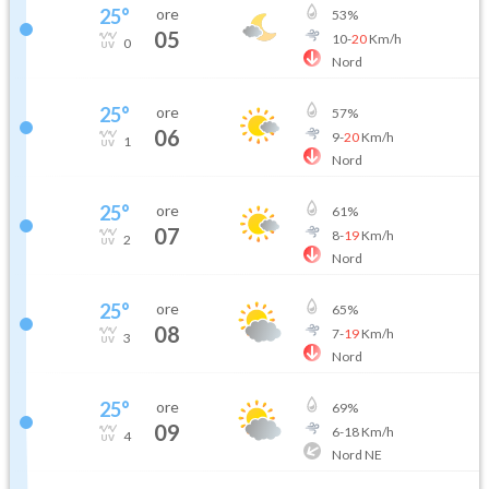
25
°
ore
53
%
05
10
-
20
Km/h
0
Nord
25
°
ore
57
%
06
9
-
20
Km/h
1
Nord
25
°
ore
61
%
07
8
-
19
Km/h
2
Nord
25
°
ore
65
%
08
7
-
19
Km/h
3
Nord
25
°
ore
69
%
09
6
-
18
Km/h
4
Nord NE