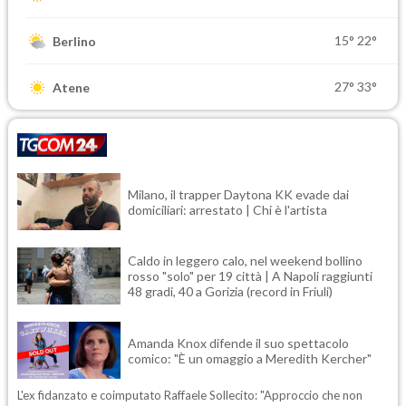
15°
22°
Berlino
27°
33°
Atene
Milano, il trapper Daytona KK evade dai
domiciliari: arrestato | Chi è l'artista
Caldo in leggero calo, nel weekend bollino
rosso "solo" per 19 città | A Napoli raggiunti
48 gradi, 40 a Gorizia (record in Friuli)
Amanda Knox difende il suo spettacolo
comico: "È un omaggio a Meredith Kercher"
L'ex fidanzato e coimputato Raffaele Sollecito: "Approccio che non