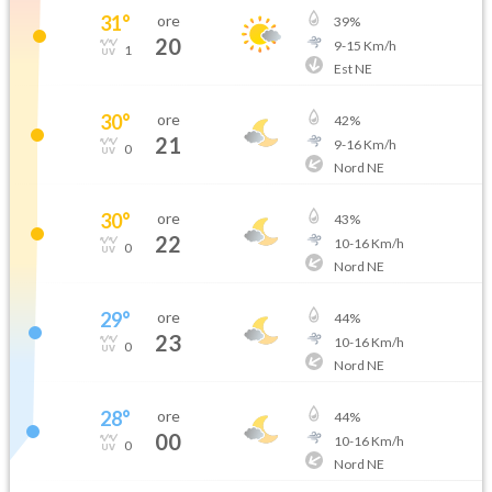
31
°
ore
39
%
20
9
-
15
Km/h
1
Est NE
30
°
ore
42
%
21
9
-
16
Km/h
0
Nord NE
30
°
ore
43
%
22
10
-
16
Km/h
0
Nord NE
29
°
ore
44
%
23
10
-
16
Km/h
0
Nord NE
28
°
ore
44
%
00
10
-
16
Km/h
0
Nord NE