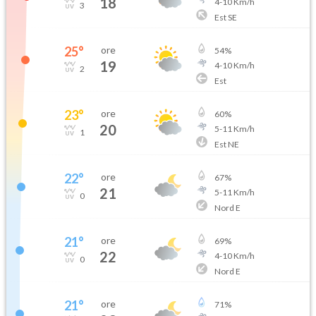
18
4
-
10
Km/h
3
Est SE
25
°
ore
54
%
19
4
-
10
Km/h
2
Est
23
°
ore
60
%
20
5
-
11
Km/h
1
Est NE
22
°
ore
67
%
21
5
-
11
Km/h
0
Nord E
21
°
ore
69
%
22
4
-
10
Km/h
0
Nord E
21
°
ore
71
%