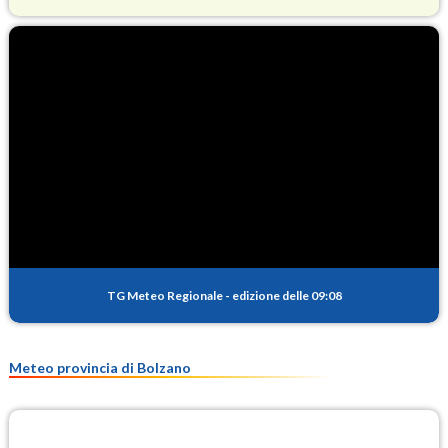
O3
65.4
(Ozono)
NO2
2.1
(Diossido di azoto)
SO2
0.1
(Anidride solforosa)
PM10
9.5
(Materia particolata)
TG Meteo Regionale
-
edizione delle 09:08
PM25
6.1
(Materia particolata)
Meteo provincia di Bolzano