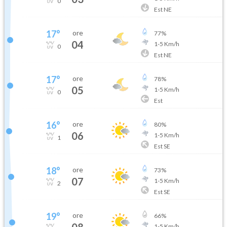
0
Est NE
17
°
ore
77
%
04
1
-
5
Km/h
0
Est NE
17
°
ore
78
%
05
1
-
5
Km/h
0
Est
16
°
ore
80
%
06
1
-
5
Km/h
1
Est SE
18
°
ore
73
%
07
1
-
5
Km/h
2
Est SE
19
°
ore
66
%
08
1
-
5
Km/h