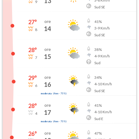
13
3
-
8
Km/h
9
Sud SE
27
°
ore
41
%
14
3
-
9
Km/h
8
Sud SE
28
°
ore
38
%
15
4
-
9
Km/h
7
Sud
29
°
ore
34
%
16
4
-
10
Km/h
6
Sud SE
moderata
(
4mm
-
70
%)
28
°
ore
41
%
17
4
-
10
Km/h
4
Sud E
moderata
(
4mm
-
70
%)
26
°
ore
47
%