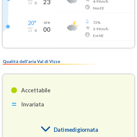
23
4
-
9
Km/h
0
Nord E
20
°
ore
72
%
00
3
-
9
Km/h
0
Est NE
Qualità dell'aria Val di Vizze
Accettabile
Invariata
Dati medi giornata