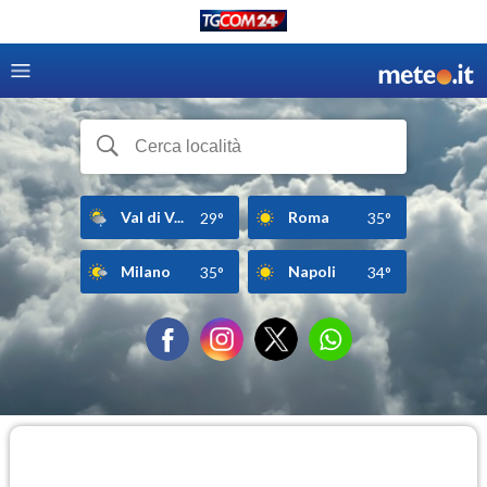
Val di V...
Roma
29°
35°
Milano
Napoli
35°
34°