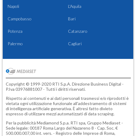
Napoli
L'Aquila
Campobasso
Bari
Potenza
Catanzaro
Palermo
Cagliari
Copyright © 1999-2020 RTI S.p.A. Direzione Business Digital -
P.Iva 03976881007 - Tutti i diritti riservati.
Rispetto ai contenuti e ai dati personali trasmessi e/o riprodotti è
vietata ogni utilizzazione funzionale all'addestramento di sistemi
di intelligenza artificiale generativa. È altresì fatto divieto
espresso di utilizzare mezzi automatizzati di data scraping.
Per la pubblicità
Mediamond S.p.a.
RTI spa, Gruppo Mediaset -
Sede legale: 00187 Roma Largo del Nazareno 8 - Cap. Soc. €
500.000.007,00 int. vers. - Registro delle Imprese di Roma,