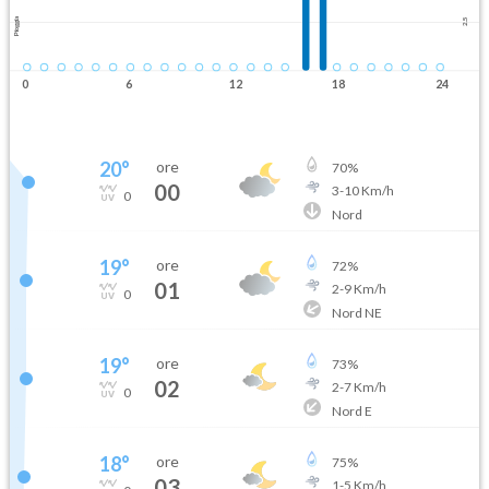
Pioggia
2.5
0
6
12
18
24
20
°
ore
70
%
00
3
-
10
Km/h
0
Nord
19
°
ore
72
%
01
2
-
9
Km/h
0
Nord NE
19
°
ore
73
%
02
2
-
7
Km/h
0
Nord E
18
°
ore
75
%
03
1
-
5
Km/h