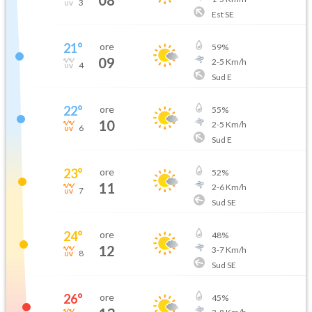
3
Est SE
21
°
ore
59
%
09
2
-
5
Km/h
4
Sud E
22
°
ore
55
%
10
2
-
5
Km/h
6
Sud E
23
°
ore
52
%
11
2
-
6
Km/h
7
Sud SE
24
°
ore
48
%
12
3
-
7
Km/h
8
Sud SE
26
°
ore
45
%