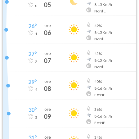
05
8
-
15
Km/h
0
Nord E
26
°
ore
49
%
06
8
-
15
Km/h
1
Nord E
27
°
ore
45
%
07
8
-
15
Km/h
2
Nord E
29
°
ore
40
%
08
8
-
16
Km/h
4
Est NE
30
°
ore
36
%
09
8
-
16
Km/h
5
Est NE
31
°
ore
34
%