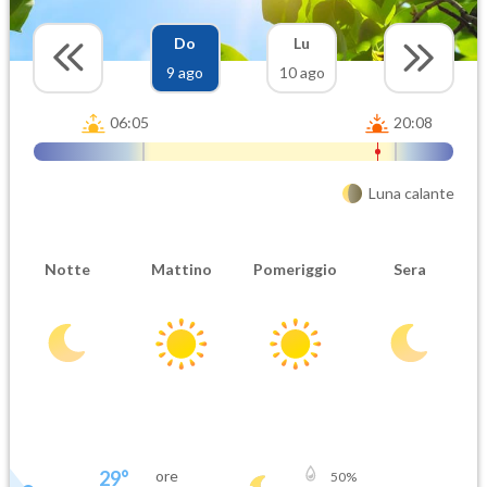
Do
Lu
9 ago
10 ago
06:05
20:08
Luna calante
Notte
Mattino
Pomeriggio
Sera
29
°
ore
50
%