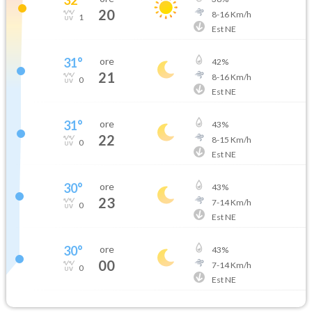
20
8
-
16
Km/h
1
Est NE
31
°
ore
42
%
21
8
-
16
Km/h
0
Est NE
31
°
ore
43
%
22
8
-
15
Km/h
0
Est NE
30
°
ore
43
%
23
7
-
14
Km/h
0
Est NE
30
°
ore
43
%
00
7
-
14
Km/h
0
Est NE