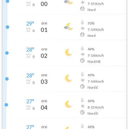
00
7
-
15
Km/h
0
Nord
29
°
ore
50
%
01
7
-
14
Km/h
0
Nord
28
°
ore
49
%
02
7
-
14
Km/h
0
Nord NE
28
°
ore
49
%
03
7
-
14
Km/h
0
Nord E
27
°
ore
49
%
04
8
-
15
Km/h
0
Nord E
27
°
ore
49
%