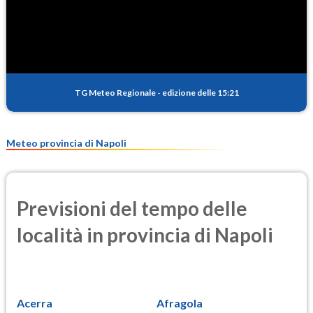
SO2
1.2
(Anidride solforosa)
PM10
16.7
(Materia particolata)
TG Meteo Regionale
-
edizione delle 15:21
PM25
10.6
(Materia particolata)
Meteo provincia di Napoli
Previsioni del tempo delle
località in provincia di Napoli
Acerra
Afragola