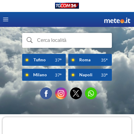
Tufino
Roma
37°
35°
Milano
Napoli
37°
33°