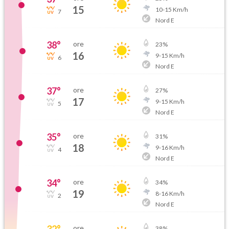
15
10
-
15
Km/h
7
Nord E
38
°
ore
23
%
16
9
-
15
Km/h
6
Nord E
37
°
ore
27
%
17
9
-
15
Km/h
5
Nord E
35
°
ore
31
%
18
9
-
16
Km/h
4
Nord E
34
°
ore
34
%
19
8
-
16
Km/h
2
Nord E
32
°
ore
38
%