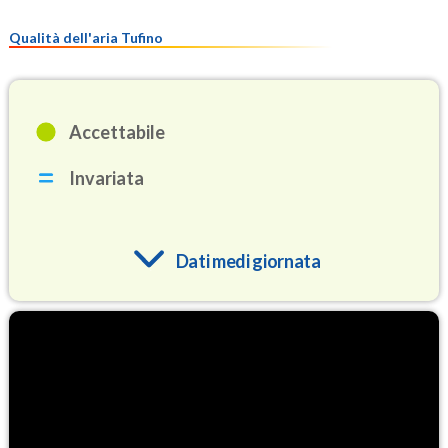
Qualità dell'aria Tufino
Accettabile
Invariata
Dati medi giornata
O3
91.8
(Ozono)
NO2
2.9
(Diossido di azoto)