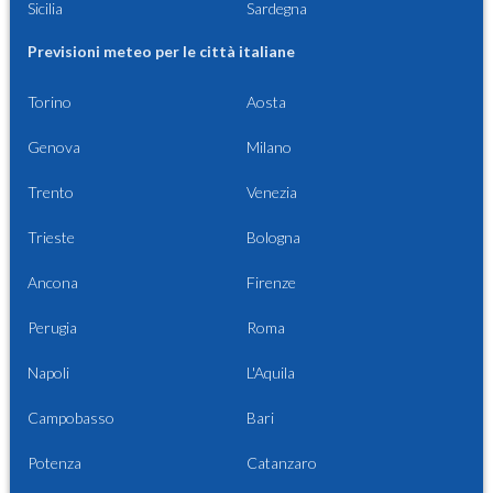
Sicilia
Sardegna
Previsioni meteo per le città italiane
Torino
Aosta
Genova
Milano
Trento
Venezia
Trieste
Bologna
Ancona
Firenze
Perugia
Roma
Napoli
L'Aquila
Campobasso
Bari
Potenza
Catanzaro