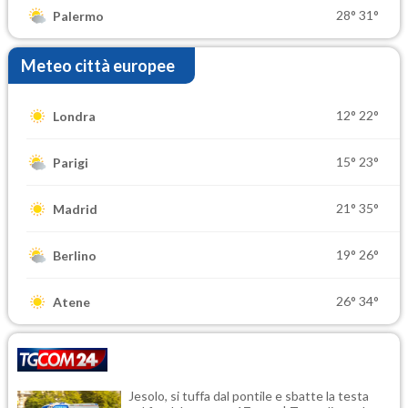
28°
31°
Palermo
Meteo città europee
12°
22°
Londra
15°
23°
Parigi
21°
35°
Madrid
19°
26°
Berlino
26°
34°
Atene
Jesolo, si tuffa dal pontile e sbatte la testa