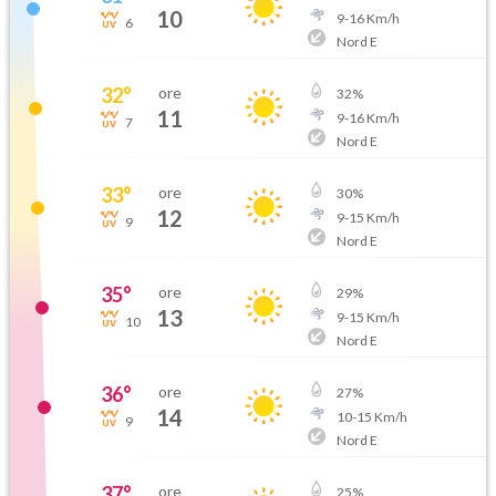
10
9
-
16
Km/h
6
Nord E
32
°
ore
32
%
11
9
-
16
Km/h
7
Nord E
33
°
ore
30
%
12
9
-
15
Km/h
9
Nord E
35
°
ore
29
%
13
9
-
15
Km/h
10
Nord E
36
°
ore
27
%
14
10
-
15
Km/h
9
Nord E
37
°
ore
25
%