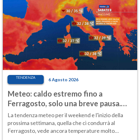
TENDENZA
6 Agosto 2026
Meteo: caldo estremo fino a
Ferragosto, solo una breve pausa.
Ecco dove
La tendenza meteo per il weekend e l'inizio della
prossima settimana, quella che ci condurrà al
Ferragosto, vede ancora temperature molto
elevate