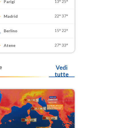
13°
25°
Parigi
22°
37°
Madrid
15°
22°
Berlino
27°
33°
Atene
e
Vedi
tutte