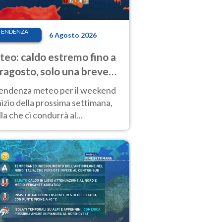
TENDENZA
6 Agosto 2026
eo: caldo estremo fino a
ragosto, solo una breve
sa. Ecco dove
tendenza meteo per il weekend
inizio della prossima settimana,
la che ci condurrà al
ragosto, vede ancora
perature molto elevate