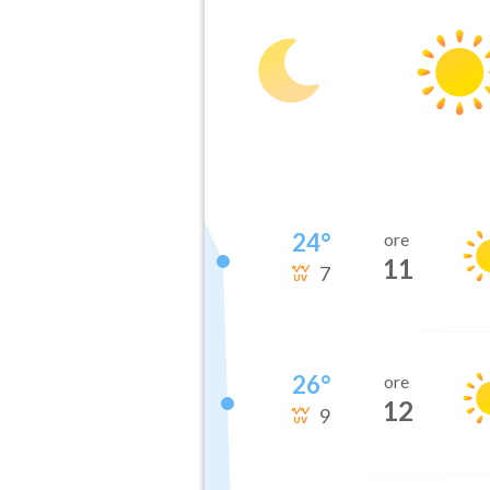
24
°
ore
11
7
26
°
ore
12
9