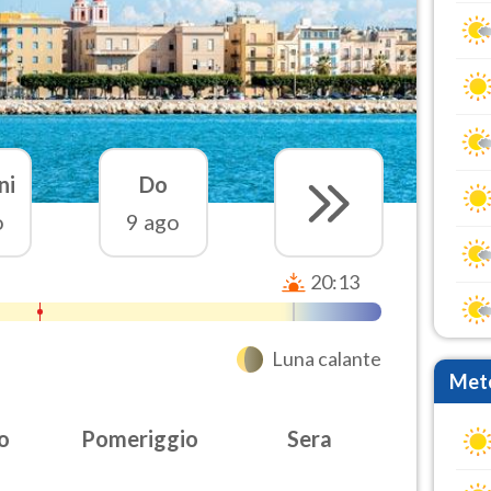
ni
Do
o
9 ago
20:13
Luna calante
Mete
o
Pomeriggio
Sera