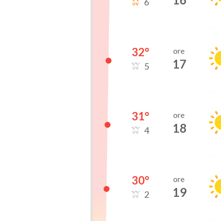
6
32
°
ore
17
5
31
°
ore
18
4
30
°
ore
19
2