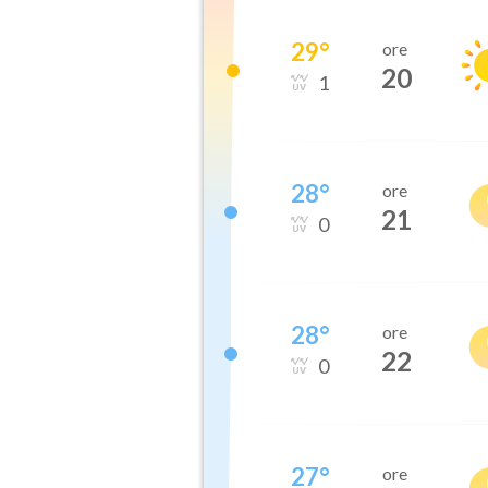
29
°
ore
20
1
28
°
ore
21
0
28
°
ore
22
0
27
°
ore