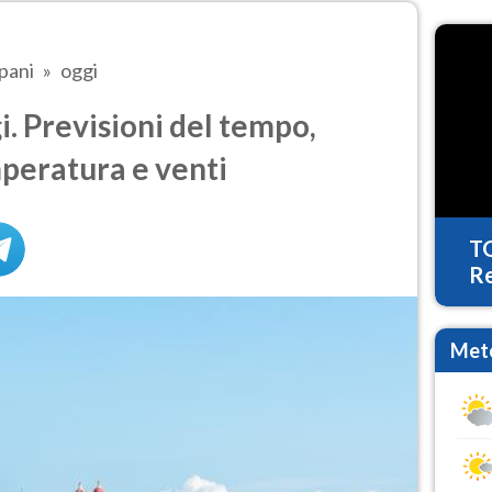
pani
oggi
. Previsioni del tempo,
mperatura e venti
T
Re
Mete