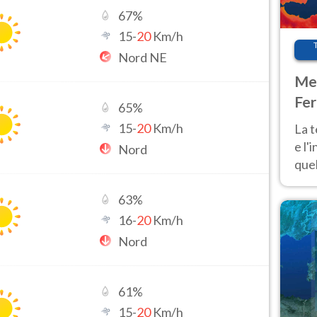
67
%
15
-
20
Km/h
Nord NE
Met
Fer
65
%
pau
15
-
20
Km/h
La 
e l'
Nord
quel
Fer
tem
63
%
16
-
20
Km/h
Nord
61
%
15
-
20
Km/h