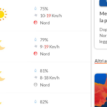
75
%
Met
10
-
19
Km/h
la 
Nord
Dop
Nord
79
%
leg
9
-
19
Km/h
nuov
afr
Nord
Altri a
81
%
8
-
18
Km/h
Nord
82
%