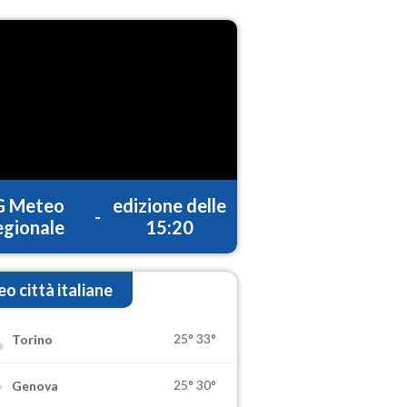
G Meteo
edizione delle
-
gionale
15:20
o città italiane
25°
33°
Torino
25°
30°
Genova