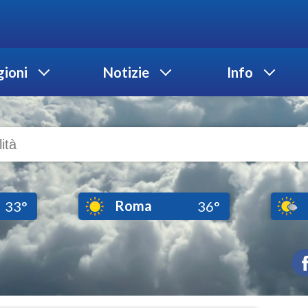
ioni
Notizie
Info
Roma
33°
36°