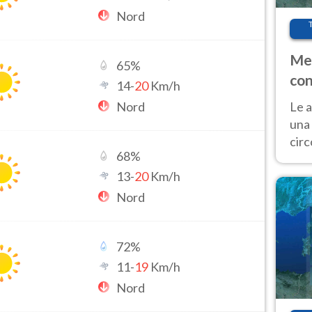
Nord
Met
65
%
con
14
-
20
Km/h
Nord
Le a
una 
cir
68
%
del 
gior
13
-
20
Km/h
Fer
Nord
72
%
11
-
19
Km/h
Nord