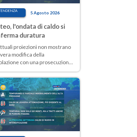
TENDENZA
5 Agosto 2026
eo, l'ondata di caldo si
ferma duratura
ttuali proiezioni non mostrano
vera modifica della
colazione con una prosecuzione
caldo fuori scala per molti
ni, compresa la settimana di
ragosto