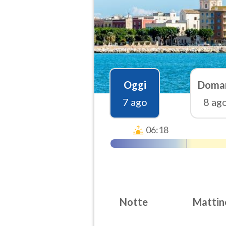
Oggi
Doma
7 ago
8 ag
06:18
Notte
Mattin