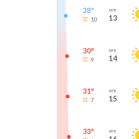
28
°
ore
13
10
30
°
ore
14
9
31
°
ore
15
7
33
°
ore
16