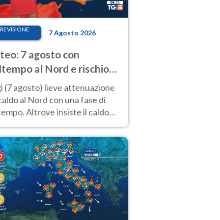
REVISIONE
7 Agosto 2026
eo: 7 agosto con
tempo al Nord e rischio
ifragi. Altrove caldo
 (7 agosto) lieve attenuazione
tremo
caldo al Nord con una fase di
empo. Altrove insiste il caldo
emo con picchi di 40°C. Le
isioni