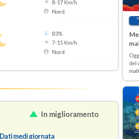
8
-
17
Km/h
Nord
P
83
%
Met
7
-
15
Km/h
mal
Nord
nub
Oggi
es
del 
malt
estr
prev
In miglioramento
Dati medi giornata