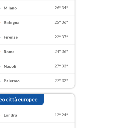
26°
34°
Milano
25°
36°
Bologna
22°
37°
Firenze
24°
36°
Roma
27°
33°
Napoli
27°
32°
Palermo
o città europee
12°
24°
Londra