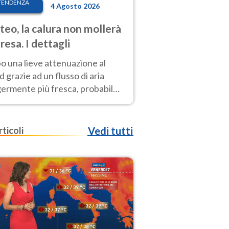
TENDENZA
4 Agosto 2026
eo, la calura non mollerà
presa. I dettagli
o una lieve attenuazione al
 grazie ad un flusso di aria
germente più fresca, probabile
o rinforzo dell’anticiclone
icano entro Ferragosto
rticoli
Vedi tutti