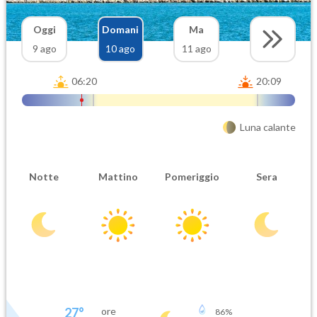
Oggi
Domani
Ma
9 ago
10 ago
11 ago
06:20
20:09
Luna calante
Notte
Mattino
Pomeriggio
Sera
27
°
ore
86
%