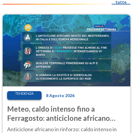
tutte
TENDENZA
8 Agosto 2026
Meteo, caldo intenso fino a
Ferragosto: anticiclone africano
ancora protagonista
Anticiclone africano in rinforzo: caldo intenso in