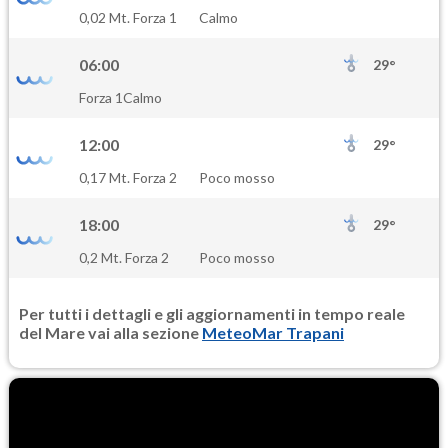
SO2
0,02 Mt. Forza 1
Calmo
0.5
(Anidride solforosa)
06:00
29°
PM10
Forza 1
Calmo
18.1
(Materia particolata)
12:00
29°
PM25
0,17 Mt. Forza 2
Poco mosso
11.7
(Materia particolata)
18:00
29°
0,2 Mt. Forza 2
Poco mosso
Per tutti i dettagli e gli aggiornamenti in tempo reale
del Mare vai alla sezione
MeteoMar Trapani