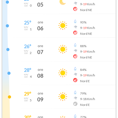
05
9
-
19
Km/h
0
Nord NE
25
°
ore
93
%
06
9
-
19
Km/h
1
Nord NE
26
°
ore
88
%
07
9
-
19
Km/h
2
Nord NE
28
°
ore
84
%
08
9
-
19
Km/h
4
Nord E
29
°
ore
79
%
09
9
-
18
Km/h
5
Nord E
30
°
ore
77
%