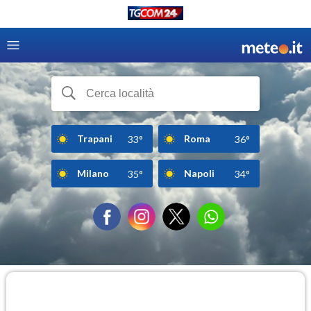
Trapani
Roma
33°
36°
Milano
Napoli
35°
34°