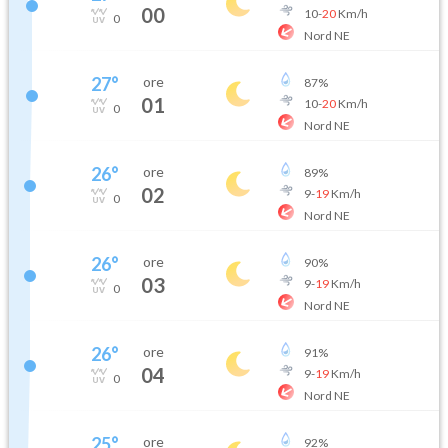
00
10
-
20
Km/h
0
Nord NE
27
°
ore
87
%
01
10
-
20
Km/h
0
Nord NE
26
°
ore
89
%
02
9
-
19
Km/h
0
Nord NE
26
°
ore
90
%
03
9
-
19
Km/h
0
Nord NE
26
°
ore
91
%
04
9
-
19
Km/h
0
Nord NE
25
°
ore
92
%