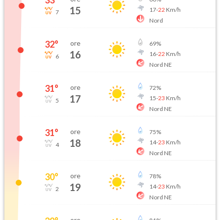
15
17
-
22
Km/h
7
Nord
32
°
ore
69
%
16
16
-
22
Km/h
6
Nord NE
31
°
ore
72
%
17
15
-
23
Km/h
5
Nord NE
31
°
ore
75
%
18
14
-
23
Km/h
4
Nord NE
30
°
ore
78
%
19
14
-
23
Km/h
2
Nord NE
ore