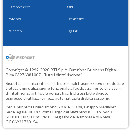
Campobasso
Bari
Potenza
Catanzaro
Palermo
Cagliari
Copyright © 1999-2020 RTI S.p.A. Direzione Business Digital -
P.Iva 03976881007 - Tutti i diritti riservati.
Rispetto ai contenuti e ai dati personali trasmessi e/o riprodotti è
vietata ogni utilizzazione funzionale all'addestramento di sistemi
di intelligenza artificiale generativa. È altresì fatto divieto
espresso di utilizzare mezzi automatizzati di data scraping.
Per la pubblicità
Mediamond S.p.a.
RTI spa, Gruppo Mediaset -
Sede legale: 00187 Roma Largo del Nazareno 8 - Cap. Soc. €
500.000.007,00 int. vers. - Registro delle Imprese di Roma,
C.F.06921720154