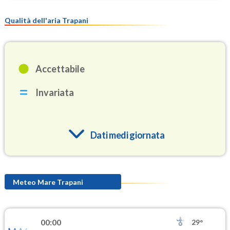
Qualità dell'aria Trapani
Accettabile
Invariata
Dati medi giornata
O3
94.5
(Ozono)
Meteo Mare Trapani
NO2
1.6
(Diossido di azoto)
00:00
29°