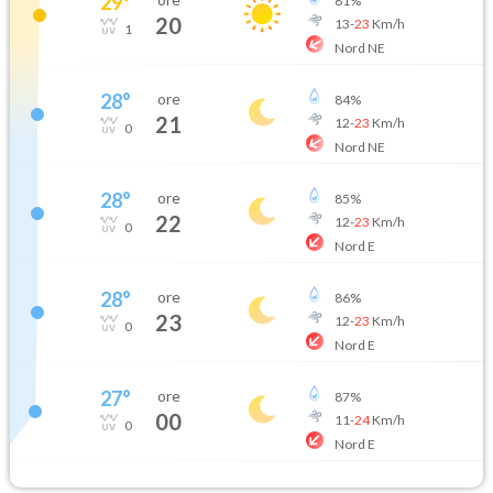
29
°
81
%
20
13
-
23
Km/h
1
Nord NE
28
°
ore
84
%
21
12
-
23
Km/h
0
Nord NE
28
°
ore
85
%
22
12
-
23
Km/h
0
Nord E
28
°
ore
86
%
23
12
-
23
Km/h
0
Nord E
27
°
ore
87
%
00
11
-
24
Km/h
0
Nord E