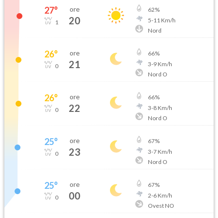
27
°
ore
62
%
20
5
-
11
Km/h
1
Nord
26
°
ore
66
%
21
3
-
9
Km/h
0
Nord O
26
°
ore
66
%
22
3
-
8
Km/h
0
Nord O
25
°
ore
67
%
23
3
-
7
Km/h
0
Nord O
25
°
ore
67
%
00
2
-
6
Km/h
0
Ovest NO