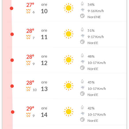
27
°
ore
54
%
10
9
-
16
Km/h
6
Nord NE
28
°
ore
51
%
11
9
-
17
Km/h
7
Nord E
28
°
ore
48
%
12
10
-
17
Km/h
9
Nord E
28
°
ore
45
%
13
10
-
17
Km/h
10
Nord E
29
°
ore
42
%
14
10
-
17
Km/h
9
Nord E