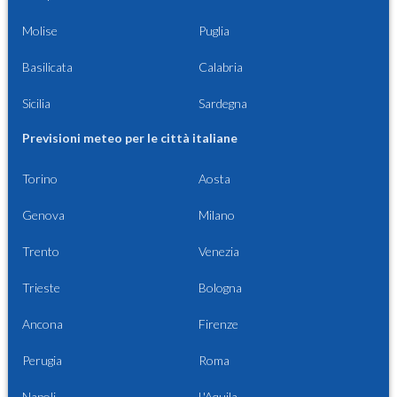
Molise
Puglia
Basilicata
Calabria
Sicilia
Sardegna
Previsioni meteo per le città italiane
Torino
Aosta
Genova
Milano
Trento
Venezia
Trieste
Bologna
Ancona
Firenze
Perugia
Roma
Napoli
L'Aquila