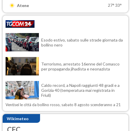
27°
33°
Atene
Esodo estivo, sabato sulle strade giornata da
bollino nero
Terrorismo, arrestato 16enne del Comasco
per propaganda jihadista e neonazista
Caldo record, a Napoli raggiunti 48 gradi e a
Gorizia 40 (temperatura mai registrata in
Friuli)
Ventisei le città da bollino rosso, sabato 8 agosto scenderanno a 21
Wikimeteo
CFC