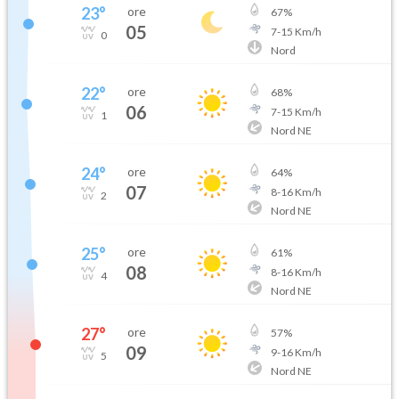
23
°
ore
67
%
05
7
-
15
Km/h
0
Nord
22
°
ore
68
%
06
7
-
15
Km/h
1
Nord NE
24
°
ore
64
%
07
8
-
16
Km/h
2
Nord NE
25
°
ore
61
%
08
8
-
16
Km/h
4
Nord NE
27
°
ore
57
%
09
9
-
16
Km/h
5
Nord NE