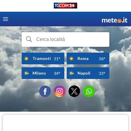
Tramonti
Roma
31°
36°
Milano
Napoli
34°
33°