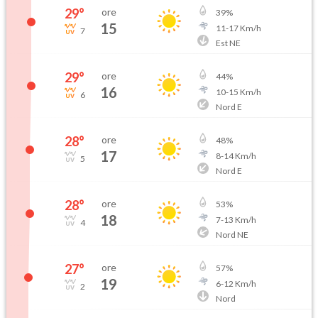
29
°
ore
39
%
15
11
-
17
Km/h
7
Est NE
29
°
ore
44
%
16
10
-
15
Km/h
6
Nord E
28
°
ore
48
%
17
8
-
14
Km/h
5
Nord E
28
°
ore
53
%
18
7
-
13
Km/h
4
Nord NE
27
°
ore
57
%
19
6
-
12
Km/h
2
Nord