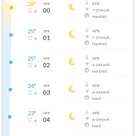
26
°
ore
61
%
00
7
-
15
Km/h
0
Nord NO
25
°
ore
62
%
01
7
-
15
Km/h
0
Nord NO
25
°
ore
64
%
02
6
-
14
Km/h
0
Nord NO
24
°
ore
65
%
03
6
-
14
Km/h
0
Nord
23
°
ore
66
%
04
6
-
14
Km/h
0
Nord