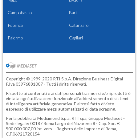
Campobasso
Bari
Potenza
Catanzaro
Palermo
Cagliari
Copyright © 1999-2020 RTI S.p.A. Direzione Business Digital -
P.Iva 03976881007 - Tutti i diritti riservati.
Rispetto ai contenuti e ai dati personali trasmessi e/o riprodotti è
vietata ogni utilizzazione funzionale all'addestramento di sistemi
di intelligenza artificiale generativa. È altresì fatto divieto
espresso di utilizzare mezzi automatizzati di data scraping.
Per la pubblicità
Mediamond S.p.a.
RTI spa, Gruppo Mediaset -
Sede legale: 00187 Roma Largo del Nazareno 8 - Cap. Soc. €
500.000.007,00 int. vers. - Registro delle Imprese di Roma,
C.F.06921720154