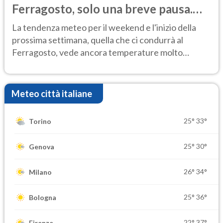
Ferragosto, solo una breve pausa.
Ecco dove
La tendenza meteo per il weekend e l'inizio della
prossima settimana, quella che ci condurrà al
Ferragosto, vede ancora temperature molto
elevate
Meteo città italiane
25°
33°
Torino
25°
30°
Genova
26°
34°
Milano
25°
36°
Bologna
22°
37°
Firenze