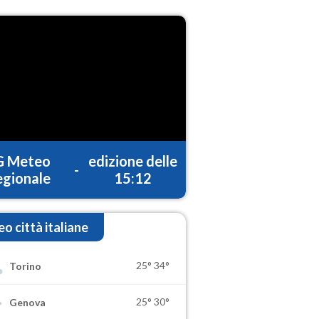
G Meteo
edizione delle
-
gionale
15:12
o città italiane
25°
34°
Torino
25°
30°
Genova