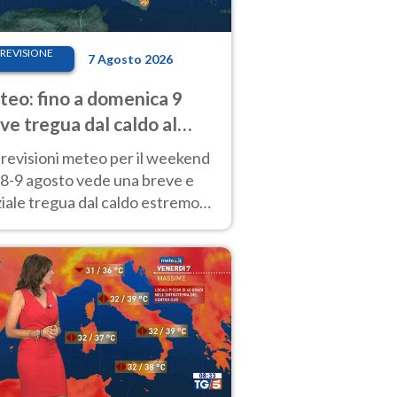
REVISIONE
7 Agosto 2026
eo: fino a domenica 9
ve tregua dal caldo al
d! Altrove calura e afa
revisioni meteo per il weekend
'8-9 agosto vede una breve e
iale tregua dal caldo estremo
Nord mentre altrove persistono
radi.