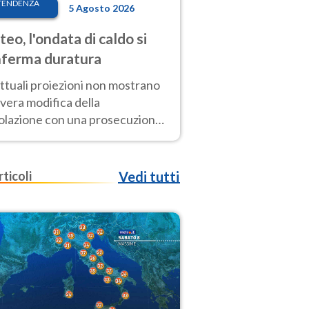
TENDENZA
5 Agosto 2026
eo, l'ondata di caldo si
ferma duratura
ttuali proiezioni non mostrano
vera modifica della
colazione con una prosecuzione
caldo fuori scala per molti
ni, compresa la settimana di
ragosto
rticoli
Vedi tutti