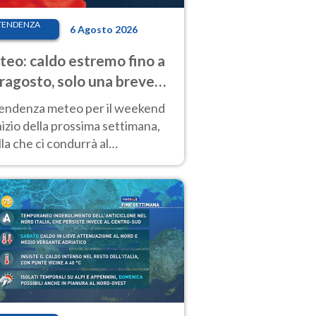
TENDENZA
6 Agosto 2026
eo: caldo estremo fino a
ragosto, solo una breve
sa. Ecco dove
tendenza meteo per il weekend
inizio della prossima settimana,
la che ci condurrà al
ragosto, vede ancora
perature molto elevate