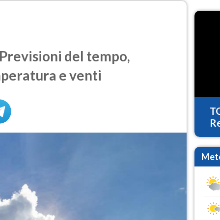
Previsioni del tempo,
mperatura e venti
T
Re
Mete