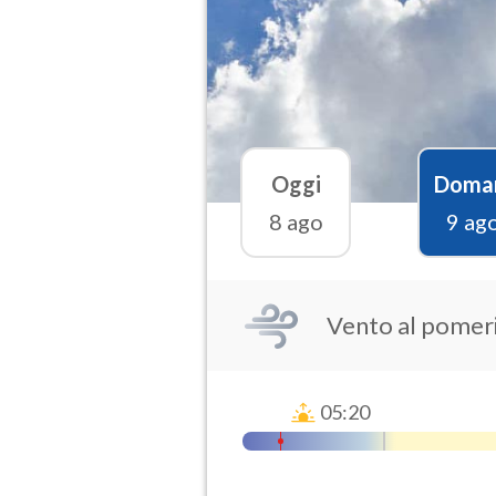
Oggi
Doma
8 ago
9 ag
Vento al pomer
05:20