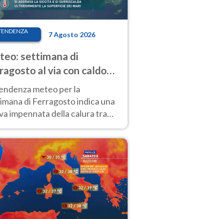
TENDENZA
7 Agosto 2026
eo: settimana di
ragosto al via con caldo
enso e qualche temporale
tendenza meteo per la
imana di Ferragosto indica una
a impennata della calura tra
 14 agosto, con nuovi rialzi
he al Nord.