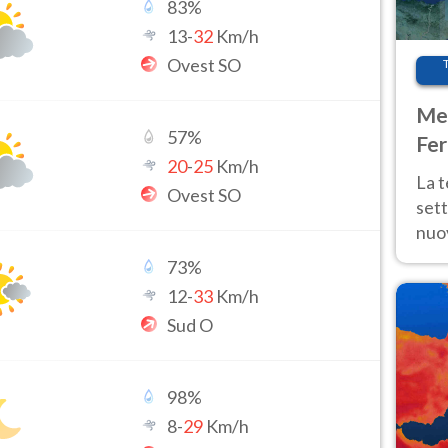
83
%
13
-
32
Km/h
Ovest SO
Met
57
%
Fer
20
-
25
Km/h
int
La 
Ovest SO
sett
nuov
11 e
73
%
anc
12
-
33
Km/h
Sud O
98
%
8
-
29
Km/h