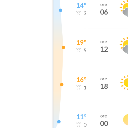
14
°
ore
06
3
19
°
ore
12
5
16
°
ore
18
1
11
°
ore
00
0