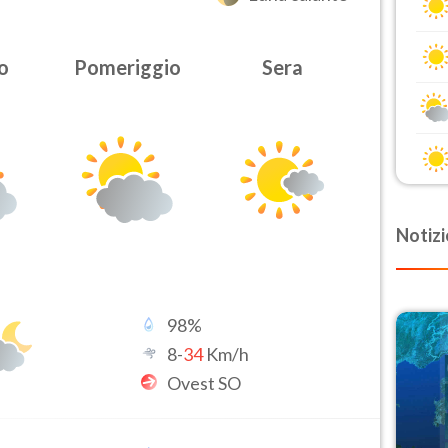
o
Pomeriggio
Sera
Notizi
98
%
8
-
34
Km/h
Ovest SO