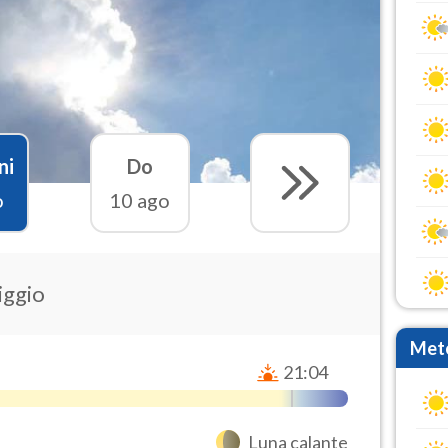
ni
Do
o
10 ago
iggio
Mete
21:04
Luna calante