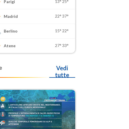
13°
25°
Parigi
22°
37°
Madrid
15°
22°
Berlino
27°
33°
Atene
e
Vedi
tutte