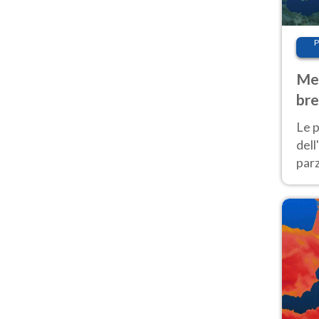
P
Met
bre
Nor
Le p
dell
parz
al 
40 g