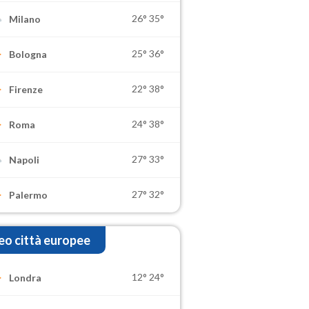
26°
35°
Milano
25°
36°
Bologna
22°
38°
Firenze
24°
38°
Roma
27°
33°
Napoli
27°
32°
Palermo
o città europee
12°
24°
Londra