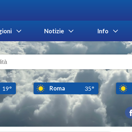
ioni
Notizie
Info
Roma
19°
35°