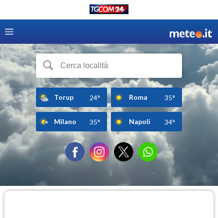
Torup
Roma
24°
35°
Milano
Napoli
35°
34°