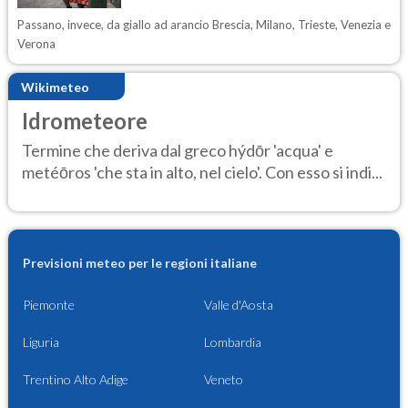
Passano, invece, da giallo ad arancio Brescia, Milano, Trieste, Venezia e
Verona
Wikimeteo
Idrometeore
Termine che deriva dal greco hýdōr 'acqua' e
metéōros 'che sta in alto, nel cielo'. Con esso si indi...
Previsioni meteo per le regioni italiane
Piemonte
Valle d'Aosta
Liguria
Lombardia
Trentino Alto Adige
Veneto