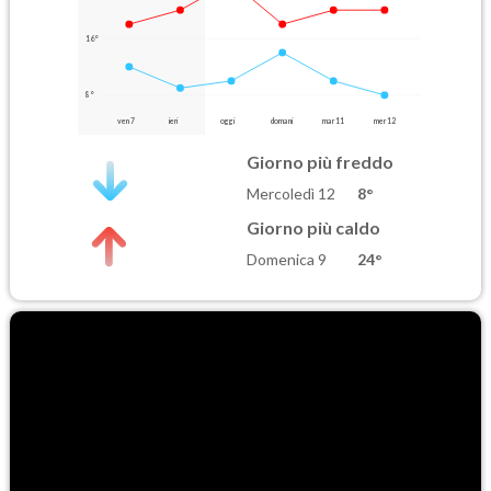
16°
8°
ven 7
ieri
oggi
domani
mar 11
mer 12
Giorno più freddo
Mercoledì 12
8°
Giorno più caldo
Domenica 9
24°