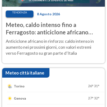
TENDENZA
8 Agosto 2026
Meteo, caldo intenso fino a
Ferragosto: anticiclone africano
ancora protagonista
Anticiclone africano in rinforzo: caldo intenso in
aumento nei prossimi giorni, con valori estremi
verso Ferragosto su gran parte d’Italia
Meteo città italiane
26°
31°
Torino
27°
32°
Genova