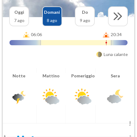
Oggi
Domani
Do
7 ago
8 ago
9 ago
06:06
20:34
Luna calante
Notte
Mattino
Pomeriggio
Sera
5 mm
2.5