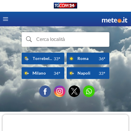
Torrebel...
Roma
33°
36°
Milano
Napoli
34°
33°