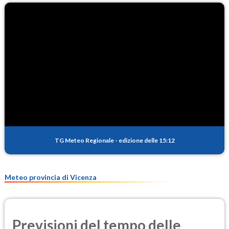
O3
85.0
(Ozono)
NO2
2.4
(Diossido di azoto)
SO2
0.2
(Anidride solforosa)
PM10
8.7
(Materia particolata)
TG Meteo Regionale
-
edizione delle 15:12
PM25
6.5
(Materia particolata)
Meteo provincia di Vicenza
Previsioni del tempo delle