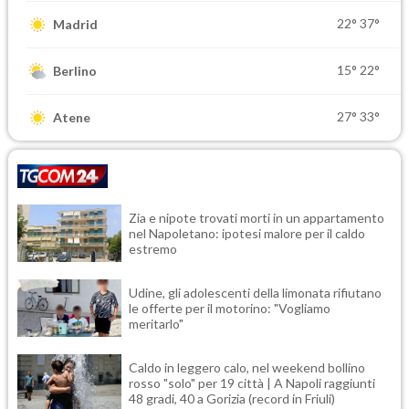
22°
37°
Madrid
15°
22°
Berlino
27°
33°
Atene
Zia e nipote trovati morti in un appartamento
nel Napoletano: ipotesi malore per il caldo
estremo
Udine, gli adolescenti della limonata rifiutano
le offerte per il motorino: "Vogliamo
meritarlo"
Caldo in leggero calo, nel weekend bollino
rosso "solo" per 19 città | A Napoli raggiunti
48 gradi, 40 a Gorizia (record in Friuli)