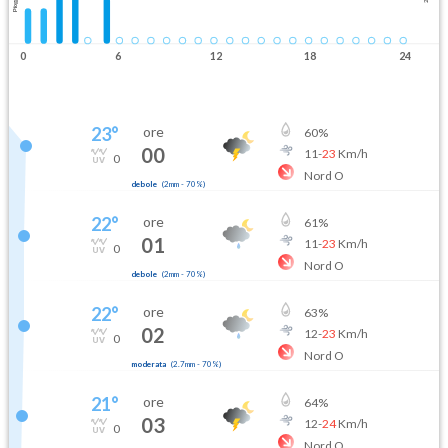
Pioggia
0
6
12
18
24
23
°
ore
60
%
00
11
-
23
Km/h
0
Nord O
debole
(
2mm
-
70
%)
22
°
ore
61
%
01
11
-
23
Km/h
0
Nord O
debole
(
2mm
-
70
%)
22
°
ore
63
%
02
12
-
23
Km/h
0
Nord O
moderata
(
2.7mm
-
70
%)
21
°
ore
64
%
03
12
-
24
Km/h
0
Nord O