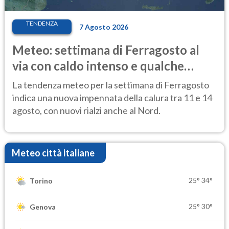
TENDENZA
7 Agosto 2026
Meteo: settimana di Ferragosto al
via con caldo intenso e qualche
temporale
La tendenza meteo per la settimana di Ferragosto
indica una nuova impennata della calura tra 11 e 14
agosto, con nuovi rialzi anche al Nord.
Meteo città italiane
25°
34°
Torino
25°
30°
Genova