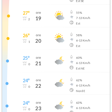
Est SE
27
°
ore
55
%
19
7
-
13
Km/h
2
Est
26
°
ore
58
%
20
6
-
13
Km/h
1
Est
25
°
ore
60
%
21
6
-
13
Km/h
0
Est NE
24
°
ore
62
%
22
6
-
13
Km/h
0
Nord E
24
°
ore
63
%
23
6
-
13
Km/h
0