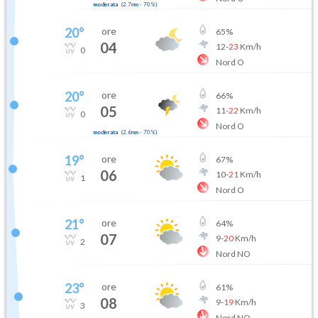
moderata
(
2.7mm
-
70
%)
20
°
ore
65
%
04
12
-
23
Km/h
0
Nord O
20
°
ore
66
%
05
11
-
22
Km/h
0
Nord O
moderata
(
2.6mm
-
70
%)
19
°
ore
67
%
06
10
-
21
Km/h
1
Nord O
21
°
ore
64
%
07
9
-
20
Km/h
2
Nord NO
23
°
ore
61
%
08
9
-
19
Km/h
3
Nord NO