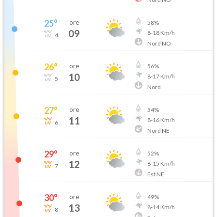
25
°
ore
58
%
09
8
-
18
Km/h
4
Nord NO
26
°
ore
56
%
10
8
-
17
Km/h
5
Nord
27
°
ore
54
%
11
8
-
16
Km/h
6
Nord NE
29
°
ore
52
%
12
8
-
15
Km/h
7
Est NE
30
°
ore
49
%
13
8
-
14
Km/h
8