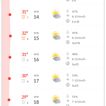
Est
31
°
ore
47
%
14
8
-
13
Km/h
7
Est SE
32
°
ore
45
%
15
8
-
12
Km/h
6
Sud SE
31
°
ore
48
%
16
8
-
12
Km/h
5
Sud E
30
°
ore
50
%
17
7
-
12
Km/h
4
Sud E
29
°
ore
53
%
18
7
-
12
Km/h
3