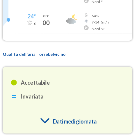
Nord E
24
°
ore
64
%
00
7
-
14
Km/h
0
Nord NE
Qualità dell'aria Torrebelvicino
Accettabile
Invariata
Dati medi giornata