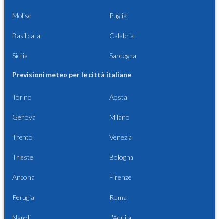
Molise
Puglia
Basilicata
Calabria
Sicilia
Sardegna
Previsioni meteo per le città italiane
Torino
Aosta
Genova
Milano
Trento
Venezia
Trieste
Bologna
Ancona
Firenze
Perugia
Roma
Napoli
L'Aquila