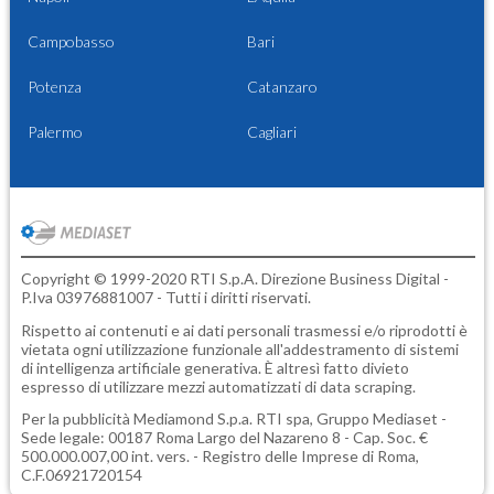
Campobasso
Bari
Potenza
Catanzaro
Palermo
Cagliari
Copyright © 1999-2020 RTI S.p.A. Direzione Business Digital -
P.Iva 03976881007 - Tutti i diritti riservati.
Rispetto ai contenuti e ai dati personali trasmessi e/o riprodotti è
vietata ogni utilizzazione funzionale all'addestramento di sistemi
di intelligenza artificiale generativa. È altresì fatto divieto
espresso di utilizzare mezzi automatizzati di data scraping.
Per la pubblicità
Mediamond S.p.a.
RTI spa, Gruppo Mediaset -
Sede legale: 00187 Roma Largo del Nazareno 8 - Cap. Soc. €
500.000.007,00 int. vers. - Registro delle Imprese di Roma,
C.F.06921720154