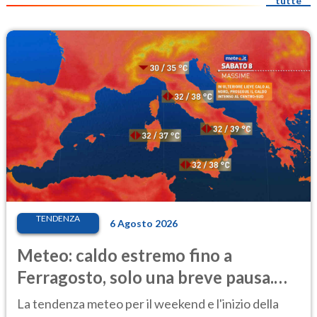
tutte
TENDENZA
6 Agosto 2026
Meteo: caldo estremo fino a
Ferragosto, solo una breve pausa.
Ecco dove
La tendenza meteo per il weekend e l'inizio della