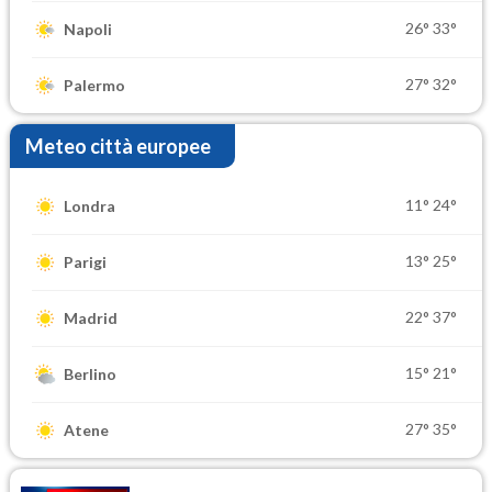
26°
33°
Napoli
27°
32°
Palermo
Meteo città europee
11°
24°
Londra
13°
25°
Parigi
22°
37°
Madrid
15°
21°
Berlino
27°
35°
Atene