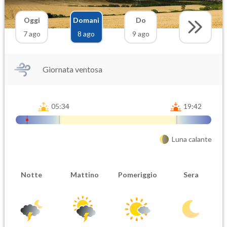
Oggi
Domani
Do
7 ago
8 ago
9 ago
Giornata ventosa
05:34
19:42
Luna calante
Notte
Mattino
Pomeriggio
Sera