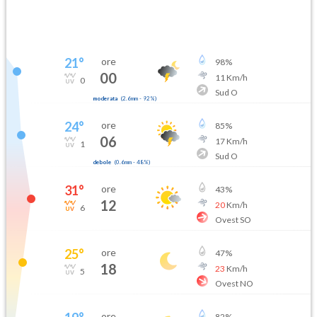
21
°
ore
98
%
00
11
Km/h
0
Sud O
moderata
(
2.6mm
-
92
%)
24
°
ore
85
%
06
17
Km/h
1
Sud O
debole
(
0.6mm
-
48
%)
31
°
ore
43
%
12
20
Km/h
6
Ovest SO
25
°
ore
47
%
18
23
Km/h
5
Ovest NO
ore
82
%