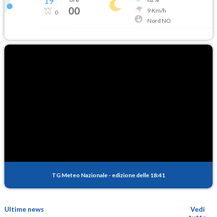
19
°
00
9
Km/h
0
Nord NO
TG Meteo Nazionale
-
edizione delle 18:41
Ultime news
Vedi