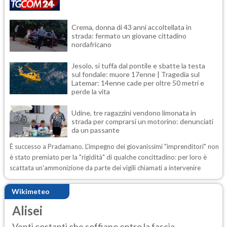
Crema, donna di 43 anni accoltellata in
strada: fermato un giovane cittadino
nordafricano
Jesolo, si tuffa dal pontile e sbatte la testa
sul fondale: muore 17enne | Tragedia sul
Latemar: 14enne cade per oltre 50 metri e
perde la vita
Udine, tre ragazzini vendono limonata in
strada per comprarsi un motorino: denunciati
da un passante
È successo a Pradamano. L'impegno dei giovanissimi "imprenditori" non
è stato premiato per la "rigidità" di qualche concittadino: per loro è
scattata un'ammonizione da parte dei vigili chiamati a intervenire
Wikimeteo
Alisei
Venti costanti che soffiano entro la fascia