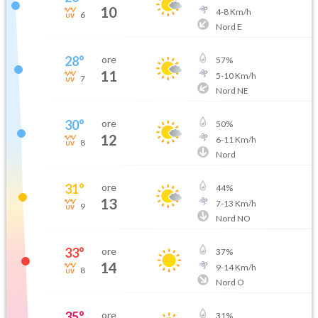
10
4
-
8
Km/h
6
Nord E
28
°
ore
57
%
11
5
-
10
Km/h
7
Nord NE
30
°
ore
50
%
12
6
-
11
Km/h
8
Nord
31
°
ore
44
%
13
7
-
13
Km/h
9
Nord NO
33
°
ore
37
%
14
9
-
14
Km/h
8
Nord O
35
°
ore
31
%