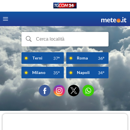
Terni
Roma
37°
36°
Milano
Napoli
35°
34°