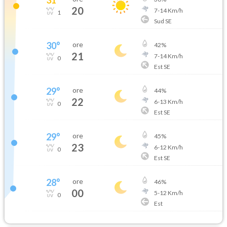
20
7
-
14
Km/h
1
Sud SE
30
°
ore
42
%
21
7
-
14
Km/h
0
Est SE
29
°
ore
44
%
22
6
-
13
Km/h
0
Est SE
29
°
ore
45
%
23
6
-
12
Km/h
0
Est SE
28
°
ore
46
%
00
5
-
12
Km/h
0
Est