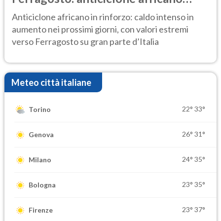
ancora protagonista
Anticiclone africano in rinforzo: caldo intenso in
aumento nei prossimi giorni, con valori estremi
verso Ferragosto su gran parte d’Italia
Meteo città italiane
22°
33°
Torino
26°
31°
Genova
24°
35°
Milano
23°
35°
Bologna
23°
37°
Firenze