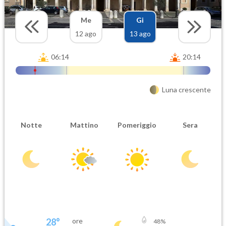
Me
Gi
12 ago
13 ago
06:14
20:14
Luna crescente
Notte
Mattino
Pomeriggio
Sera
28
°
ore
48
%