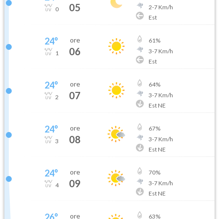
05
2
-
7
Km/h
0
Est
24
°
ore
61
%
06
3
-
7
Km/h
1
Est
24
°
ore
64
%
07
3
-
7
Km/h
2
Est NE
24
°
ore
67
%
08
3
-
7
Km/h
3
Est NE
24
°
ore
70
%
09
3
-
7
Km/h
4
Est NE
26
°
ore
63
%