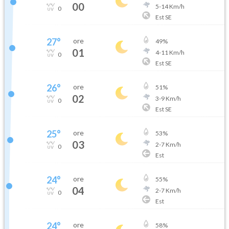
00
5
-
14
Km/h
0
Est SE
27
°
ore
49
%
01
4
-
11
Km/h
0
Est SE
26
°
ore
51
%
02
3
-
9
Km/h
0
Est SE
25
°
ore
53
%
03
2
-
7
Km/h
0
Est
24
°
ore
55
%
04
2
-
7
Km/h
0
Est
24
°
ore
58
%