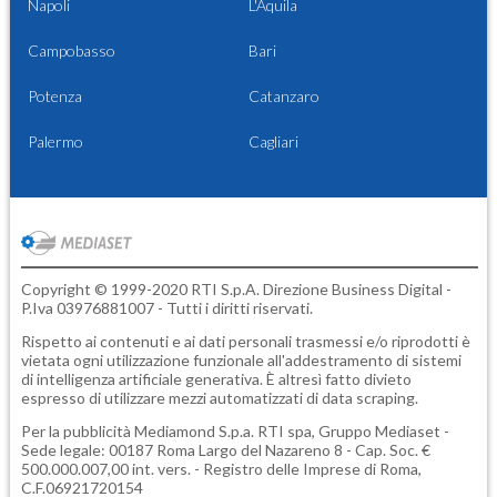
Napoli
L'Aquila
Campobasso
Bari
Potenza
Catanzaro
Palermo
Cagliari
Copyright © 1999-2020 RTI S.p.A. Direzione Business Digital -
P.Iva 03976881007 - Tutti i diritti riservati.
Rispetto ai contenuti e ai dati personali trasmessi e/o riprodotti è
vietata ogni utilizzazione funzionale all'addestramento di sistemi
di intelligenza artificiale generativa. È altresì fatto divieto
espresso di utilizzare mezzi automatizzati di data scraping.
Per la pubblicità
Mediamond S.p.a.
RTI spa, Gruppo Mediaset -
Sede legale: 00187 Roma Largo del Nazareno 8 - Cap. Soc. €
500.000.007,00 int. vers. - Registro delle Imprese di Roma,
C.F.06921720154