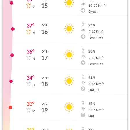
15
10
-
15
Km/h
7
Ovest
37
°
ore
24
%
16
9
-
15
Km/h
6
Ovest SO
36
°
ore
28
%
17
9
-
15
Km/h
4
Ovest SO
34
°
ore
31
%
18
8
-
15
Km/h
3
Sud SO
33
°
ore
35
%
19
8
-
15
Km/h
2
Sud
31
°
ore
38
%