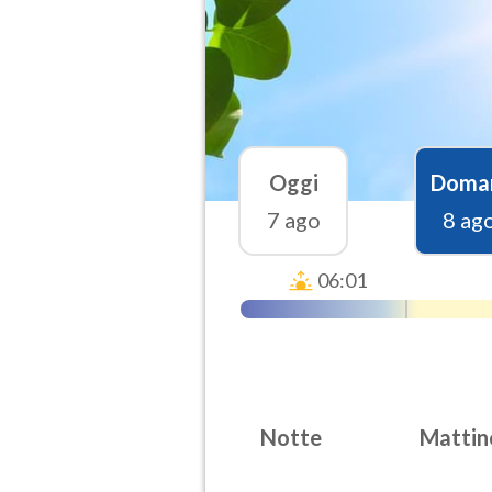
Oggi
Doma
7 ago
8 ag
06:01
Notte
Mattin