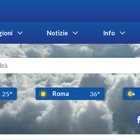
ioni
Notizie
Info
Roma
25°
36°