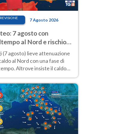
REVISIONE
7 Agosto 2026
eo: 7 agosto con
tempo al Nord e rischio
ifragi. Altrove caldo
 (7 agosto) lieve attenuazione
tremo
caldo al Nord con una fase di
empo. Altrove insiste il caldo
emo con picchi di 40°C. Le
isioni