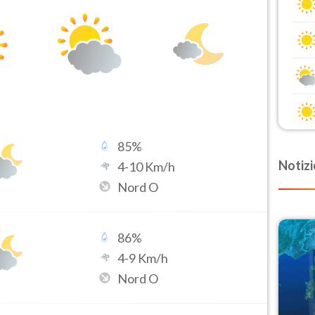
85
%
Notizi
4
-
10
Km/h
Nord O
86
%
4
-
9
Km/h
Nord O