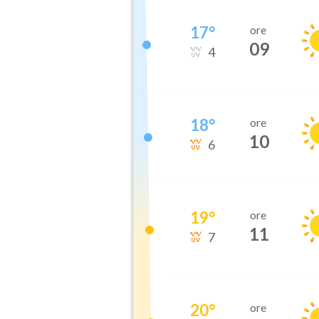
17
°
ore
09
4
18
°
ore
10
6
19
°
ore
11
7
20
°
ore