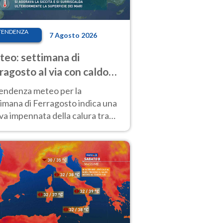
TENDENZA
7 Agosto 2026
eo: settimana di
ragosto al via con caldo
enso e qualche temporale
tendenza meteo per la
imana di Ferragosto indica una
a impennata della calura tra
 14 agosto, con nuovi rialzi
he al Nord.