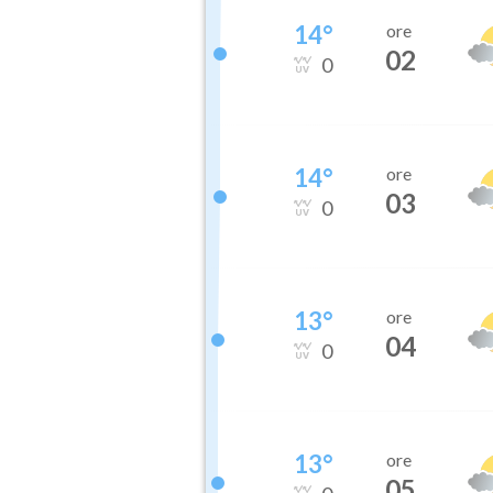
14
°
ore
02
0
14
°
ore
03
0
13
°
ore
04
0
13
°
ore
05