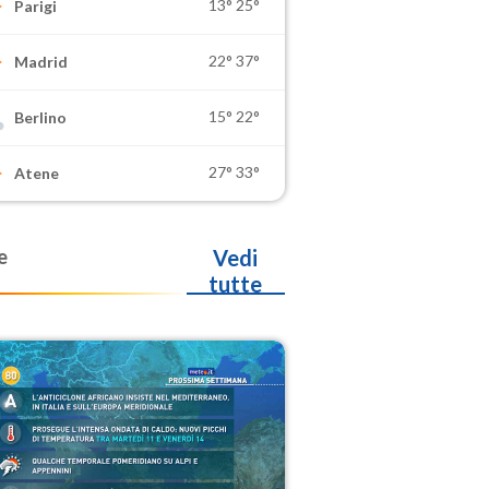
13°
25°
Parigi
22°
37°
Madrid
15°
22°
Berlino
27°
33°
Atene
e
Vedi
tutte