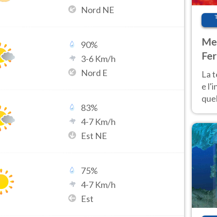
Nord NE
Met
90
%
Fer
3
-
6
Km/h
pau
Nord E
La 
e l'
quel
83
%
Fer
4
-
7
Km/h
tem
Est NE
75
%
4
-
7
Km/h
Est