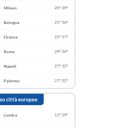
26°
34°
Milano
25°
36°
Bologna
22°
37°
Firenze
24°
36°
Roma
27°
33°
Napoli
27°
32°
Palermo
o città europee
12°
24°
Londra