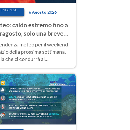
TENDENZA
6 Agosto 2026
eo: caldo estremo fino a
ragosto, solo una breve
sa. Ecco dove
tendenza meteo per il weekend
inizio della prossima settimana,
la che ci condurrà al
ragosto, vede ancora
perature molto elevate