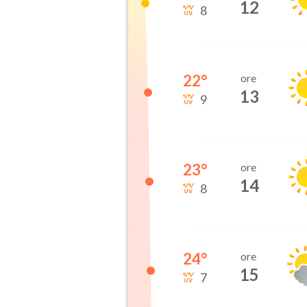
12
8
22
°
ore
13
9
23
°
ore
14
8
24
°
ore
15
7