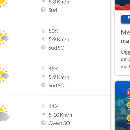
5
-
8
Km/h
Sud
P
50
%
Met
5
-
9
Km/h
mal
Sud SO
nub
Oggi
es
del 
malt
45
%
estr
5
-
9
Km/h
prev
Sud SO
41
%
5
-
10
Km/h
Ovest SO