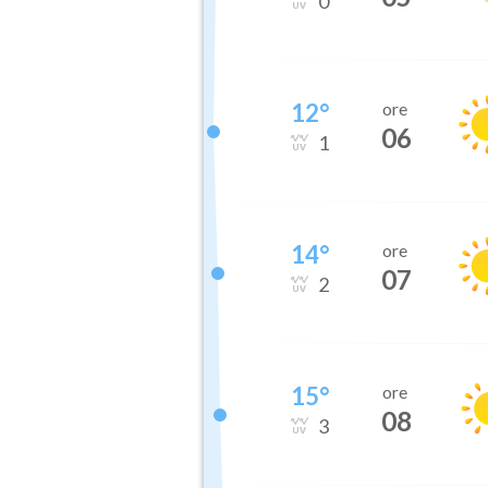
0
12
°
ore
06
1
14
°
ore
07
2
15
°
ore
08
3