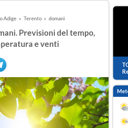
to Adige
Terento
domani
ani. Previsioni del tempo,
mperatura e venti
T
Re
Mete