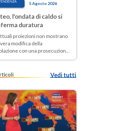
TENDENZA
5 Agosto 2026
eo, l'ondata di caldo si
ferma duratura
ttuali proiezioni non mostrano
vera modifica della
colazione con una prosecuzione
caldo fuori scala per molti
ni, compresa la settimana di
ragosto
rticoli
Vedi tutti