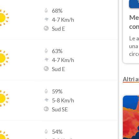
68
%
Met
4
-
7
Km/h
con
Sud E
Le a
una 
63
%
cir
4
-
7
Km/h
del 
Sud E
gior
Fer
Altri a
59
%
5
-
8
Km/h
Sud SE
54
%