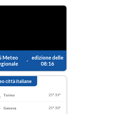
G Meteo
edizione delle
-
gionale
08:16
o città italiane
25°
33°
Torino
25°
30°
Genova