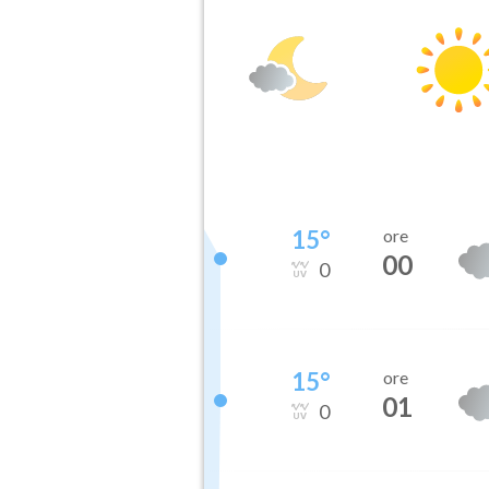
15
°
ore
00
0
15
°
ore
01
0