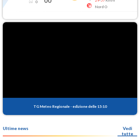
00
29
-
57
Km/h
0
Nord O
TG Meteo Regionale
-
edizione delle 15:10
Ultime news
Vedi
tutte