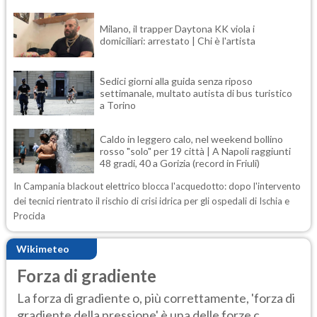
Milano, il trapper Daytona KK viola i
domiciliari: arrestato | Chi è l'artista
Sedici giorni alla guida senza riposo
settimanale, multato autista di bus turistico
a Torino
Caldo in leggero calo, nel weekend bollino
rosso "solo" per 19 città | A Napoli raggiunti
48 gradi, 40 a Gorizia (record in Friuli)
In Campania blackout elettrico blocca l'acquedotto: dopo l'intervento
dei tecnici rientrato il rischio di crisi idrica per gli ospedali di Ischia e
Procida
Wikimeteo
Forza di gradiente
La forza di gradiente o, più correttamente, 'forza di
gradiente della pressione' è una delle forze c...