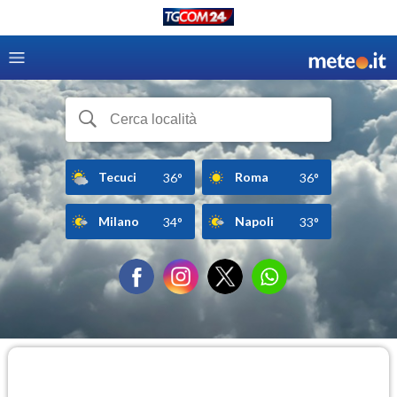
Tecuci
Roma
36°
36°
Milano
Napoli
34°
33°