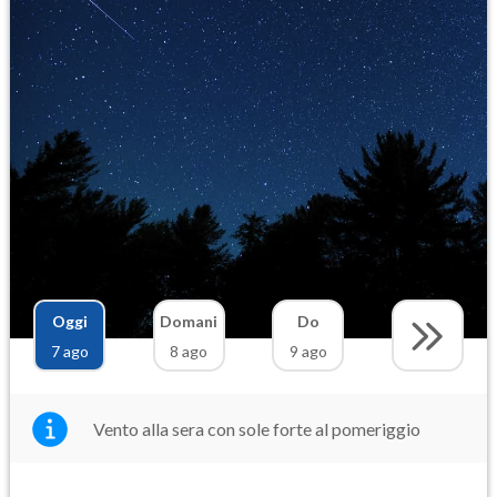
Oggi
Domani
Do
7 ago
8 ago
9 ago
Vento alla sera con sole forte al pomeriggio