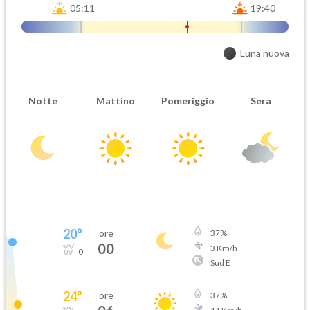
05:11
19:40
Luna nuova
Notte
Mattino
Pomeriggio
Sera
20
°
ore
37
%
00
3
Km/h
0
Sud E
24
°
ore
37
%