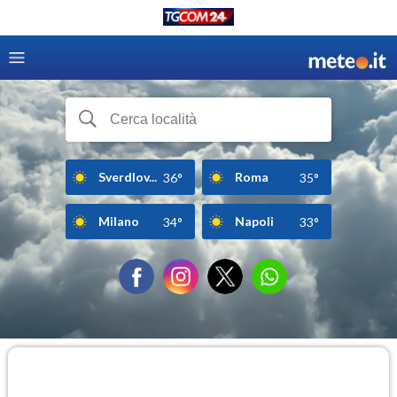
Sverdlov...
Roma
36°
35°
Milano
Napoli
34°
33°