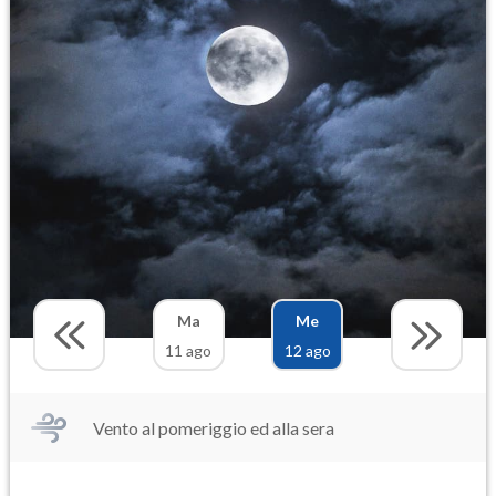
Ma
Me
11 ago
12 ago
Vento al pomeriggio ed alla sera