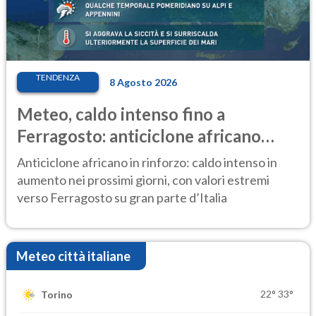
TENDENZA
8 Agosto 2026
Meteo, caldo intenso fino a
Ferragosto: anticiclone africano
ancora protagonista
Anticiclone africano in rinforzo: caldo intenso in
aumento nei prossimi giorni, con valori estremi
verso Ferragosto su gran parte d’Italia
Meteo città italiane
22°
33°
Torino