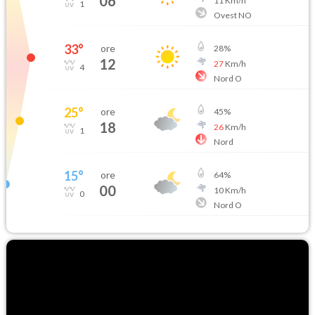
06
11
Km/h
1
Ovest NO
33
°
ore
28
%
12
27
Km/h
4
Nord O
25
°
ore
45
%
18
26
Km/h
1
Nord
15
°
ore
64
%
00
10
Km/h
0
Nord O