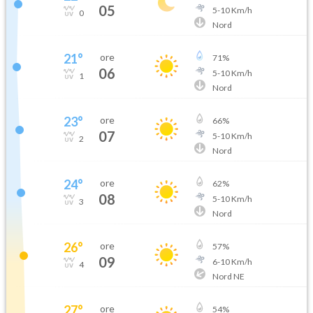
05
5
-
10
Km/h
0
Nord
21
°
ore
71
%
06
5
-
10
Km/h
1
Nord
23
°
ore
66
%
07
5
-
10
Km/h
2
Nord
24
°
ore
62
%
08
5
-
10
Km/h
3
Nord
26
°
ore
57
%
09
6
-
10
Km/h
4
Nord NE
27
°
ore
54
%