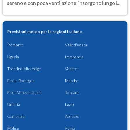
sereno e con poca ventilazione, insorgono lungo l...
Previsioni meteo per le regioni italiane
Piemonte
Valle d'Aosta
Liguria
Lombardia
Trentino Alto Adige
Veneto
Emilia Romagna
Marche
Friuli Venezia Giulia
Toscana
Umbria
Lazio
Campania
Abruzzo
Molise
Puglia