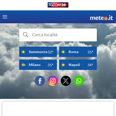
Summonte
Roma
32°
35°
Milano
Napoli
35°
34°