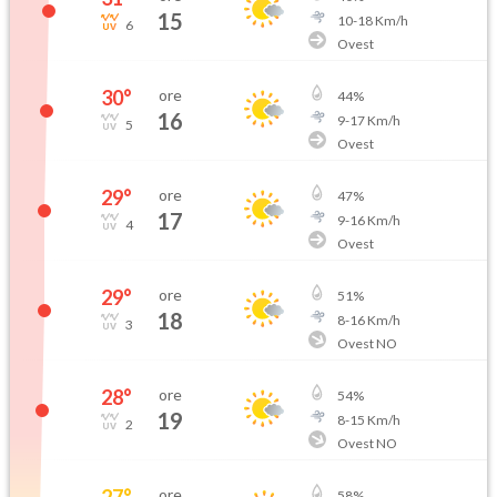
15
10
-
18
Km/h
6
Ovest
30
°
ore
44
%
16
9
-
17
Km/h
5
Ovest
29
°
ore
47
%
17
9
-
16
Km/h
4
Ovest
29
°
ore
51
%
18
8
-
16
Km/h
3
Ovest NO
28
°
ore
54
%
19
8
-
15
Km/h
2
Ovest NO
27
°
ore
58
%