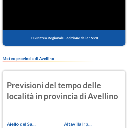
SO2
0.6
(Anidride solforosa)
PM10
18.4
(Materia particolata)
TG Meteo Regionale
-
edizione delle 15:20
PM25
11.5
(Materia particolata)
Meteo provincia di Avellino
Previsioni del tempo delle
località in provincia di Avellino
Aiello del Sa...
Altavilla Irp...