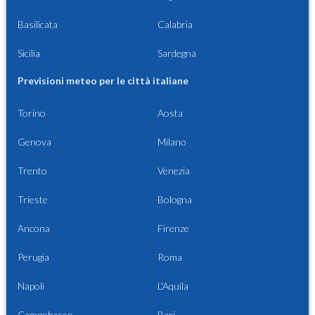
Basilicata
Calabria
Sicilia
Sardegna
Previsioni meteo per le città italiane
Torino
Aosta
Genova
Milano
Trento
Venezia
Trieste
Bologna
Ancona
Firenze
Perugia
Roma
Napoli
L'Aquila
Campobasso
Bari