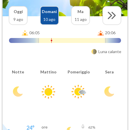
Oggi
Domani
Ma
9 ago
10 ago
11 ago
06:05
20:06
Luna calante
Notte
Mattino
Pomeriggio
Sera
24
°
ore
62
%