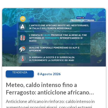
TENDENZA
8 Agosto 2026
Meteo, caldo intenso fino a
Ferragosto: anticiclone africano
ancora protagonista
Anticiclone africano in rinforzo: caldo intenso in
aumento nei prossimi giorni, con valori estremi