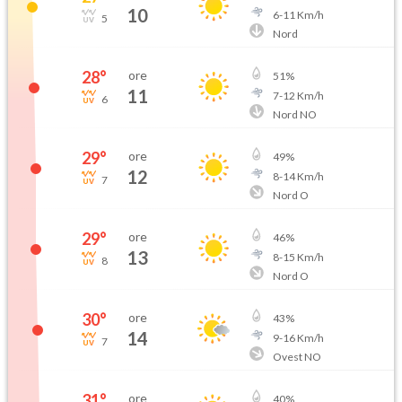
10
6
-
11
Km/h
5
Nord
28
°
ore
51
%
11
7
-
12
Km/h
6
Nord NO
29
°
ore
49
%
12
8
-
14
Km/h
7
Nord O
29
°
ore
46
%
13
8
-
15
Km/h
8
Nord O
30
°
ore
43
%
14
9
-
16
Km/h
7
Ovest NO
31
°
ore
40
%