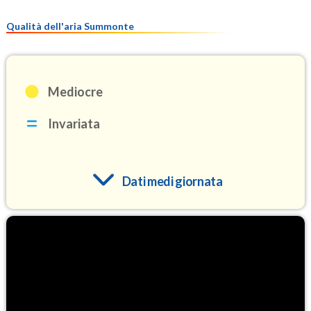
Qualità dell'aria Summonte
Mediocre
Invariata
Dati medi giornata
O3
96.4
(Ozono)
NO2
3.6
(Diossido di azoto)