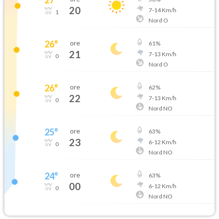
20
7
-
14
Km/h
1
Nord O
26
°
ore
61
%
21
7
-
13
Km/h
0
Nord O
26
°
ore
62
%
22
7
-
13
Km/h
0
Nord NO
25
°
ore
63
%
23
6
-
12
Km/h
0
Nord NO
24
°
ore
63
%
00
6
-
12
Km/h
0
Nord NO