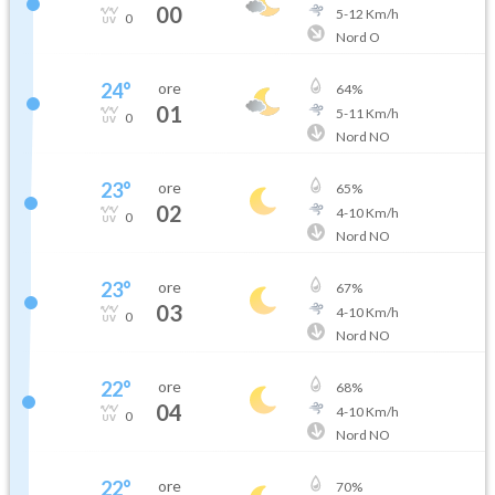
00
5
-
12
Km/h
0
Nord O
24
°
ore
64
%
01
5
-
11
Km/h
0
Nord NO
23
°
ore
65
%
02
4
-
10
Km/h
0
Nord NO
23
°
ore
67
%
03
4
-
10
Km/h
0
Nord NO
22
°
ore
68
%
04
4
-
10
Km/h
0
Nord NO
22
°
ore
70
%