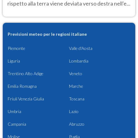
rispetto alla terra viene deviata verso destra nell'e...
Previsioni meteo per le regioni italiane
Piemonte
Valle d'Aosta
Liguria
Lombardia
Trentino Alto Adige
Veneto
Emilia Romagna
Marche
Friuli Venezia Giulia
Toscana
Umbria
Lazio
Campania
Abruzzo
Molise
Puglia