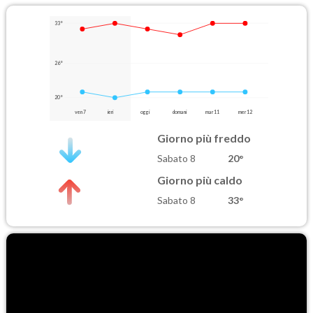
33°
26°
20°
ven 7
ieri
oggi
domani
mar 11
mer 12
Giorno più freddo
Sabato 8
20°
Giorno più caldo
Sabato 8
33°