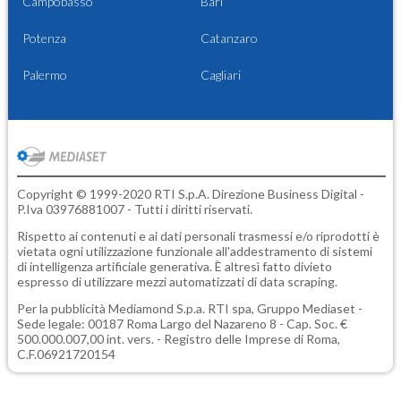
Campobasso
Bari
Potenza
Catanzaro
Palermo
Cagliari
Copyright © 1999-2020 RTI S.p.A. Direzione Business Digital -
P.Iva 03976881007 - Tutti i diritti riservati.
Rispetto ai contenuti e ai dati personali trasmessi e/o riprodotti è
vietata ogni utilizzazione funzionale all'addestramento di sistemi
di intelligenza artificiale generativa. È altresì fatto divieto
espresso di utilizzare mezzi automatizzati di data scraping.
Per la pubblicità
Mediamond S.p.a.
RTI spa, Gruppo Mediaset -
Sede legale: 00187 Roma Largo del Nazareno 8 - Cap. Soc. €
500.000.007,00 int. vers. - Registro delle Imprese di Roma,
C.F.06921720154