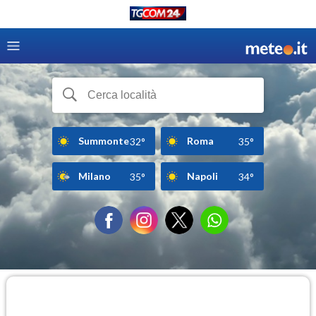
Summonte
Roma
32°
35°
Milano
Napoli
35°
34°