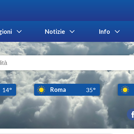
ioni
Notizie
Info
Roma
14°
35°