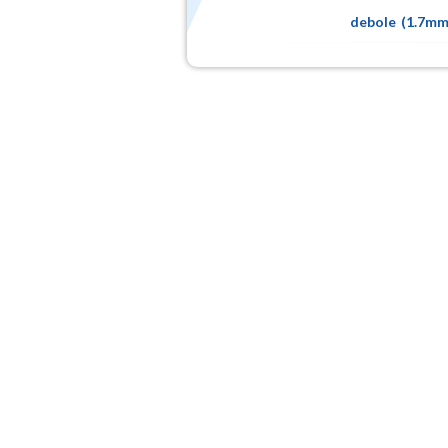
debole
(
1.7m