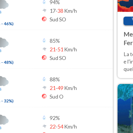
94
%
17
-
38
Km/h
Sud SO
m
-
46
%)
Met
85
%
Fer
21
-
51
Km/h
pau
La 
Sud SO
e l'
m
-
48
%)
quel
Fer
88
%
tem
21
-
49
Km/h
Sud O
m
-
32
%)
92
%
22
-
54
Km/h