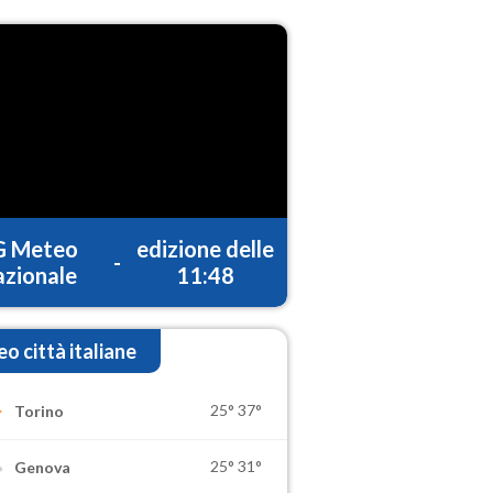
G Meteo
edizione delle
-
zionale
11:48
o città italiane
25°
37°
Torino
25°
31°
Genova