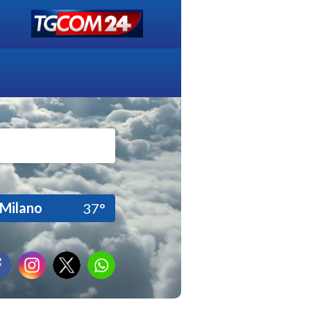
Milano
37°