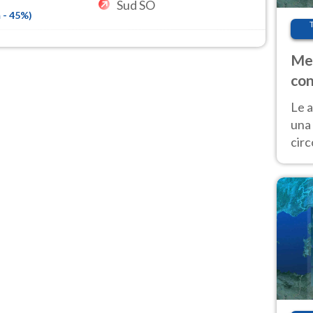
Sud SO
m
-
45
%)
Met
con
Le a
una 
cir
del 
gior
Fer