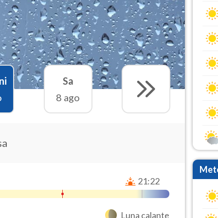
ni
Sa
o
8 ago
sa
Mete
21:22
Luna calante