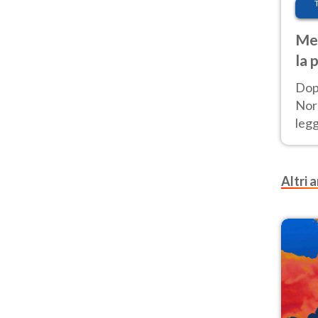
Met
la 
Dop
Nord
leg
nuov
afr
Altri a