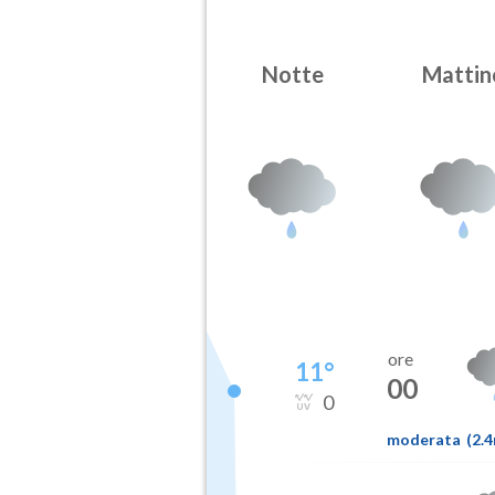
Notte
Mattin
ore
11
°
00
0
moderata
(
2.