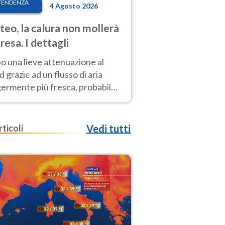
TENDENZA
4 Agosto 2026
eo, la calura non mollerà
presa. I dettagli
o una lieve attenuazione al
 grazie ad un flusso di aria
germente più fresca, probabile
o rinforzo dell’anticiclone
icano entro Ferragosto
rticoli
Vedi tutti