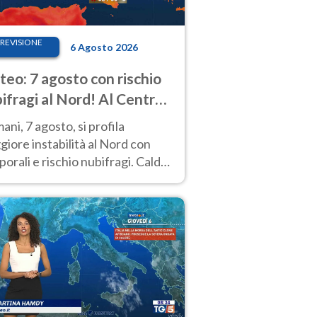
REVISIONE
6 Agosto 2026
eo: 7 agosto con rischio
ifragi al Nord! Al Centro-
 caldo estremo
ni, 7 agosto, si profila
iore instabilità al Nord con
orali e rischio nubifragi. Caldo
pre estremo al Centro-Sud. Le
isioni.