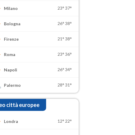
23°
37°
Milano
26°
38°
Bologna
21°
38°
Firenze
23°
36°
Roma
26°
34°
Napoli
28°
31°
Palermo
o città europee
12°
22°
Londra