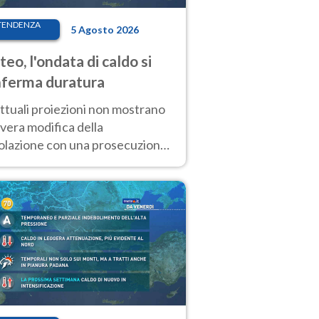
TENDENZA
5 Agosto 2026
eo, l'ondata di caldo si
ferma duratura
ttuali proiezioni non mostrano
vera modifica della
colazione con una prosecuzione
caldo fuori scala per molti
ni, compresa la settimana di
ragosto