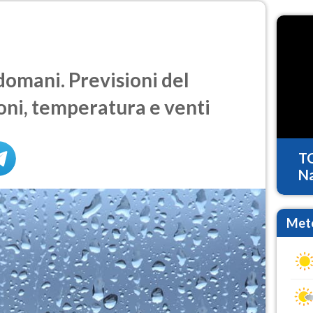
omani. Previsioni del
oni, temperatura e venti
T
Na
Mete