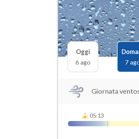
Oggi
Doma
6 ago
7 ag
Giornata vento
05:13