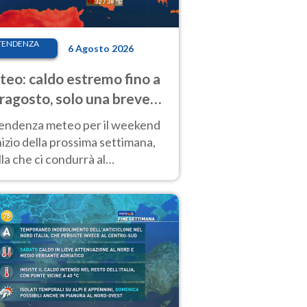
TENDENZA
6 Agosto 2026
eo: caldo estremo fino a
ragosto, solo una breve
sa. Ecco dove
tendenza meteo per il weekend
inizio della prossima settimana,
la che ci condurrà al
ragosto, vede ancora
perature molto elevate