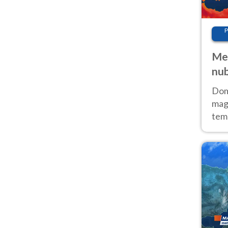
P
Met
nub
Sud
Doma
magg
temp
sem
prev