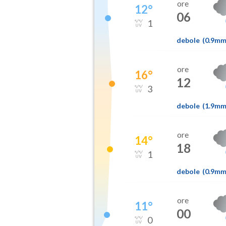
ore
12
°
06
1
debole
(
0.9m
ore
16
°
12
3
debole
(
1.9m
ore
14
°
18
1
debole
(
0.9m
ore
11
°
00
0