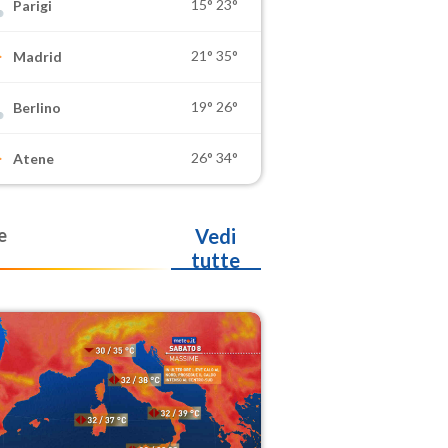
15°
23°
Parigi
21°
35°
Madrid
19°
26°
Berlino
26°
34°
Atene
e
Vedi
tutte