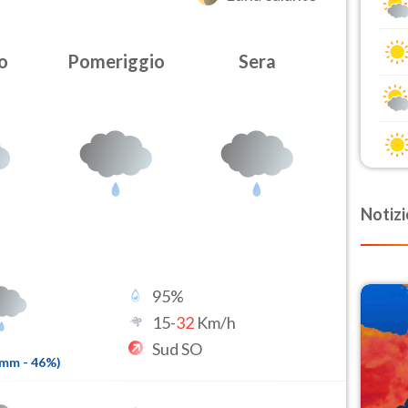
o
Pomeriggio
Sera
Notizi
95
%
15
-
32
Km/h
Sud SO
4mm
-
46
%)