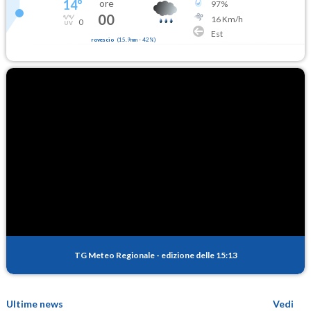
14
°
ore
97
%
00
16
Km/h
0
Est
rovescio
(
15.9mm
-
42
%)
TG Meteo Regionale
-
edizione delle 15:13
Ultime news
Vedi