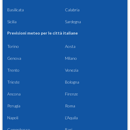
Basilicata
Calabria
Sicilia
Sardegna
Previsioni meteo per le città italiane
Torino
Aosta
Genova
Milano
Trento
Venezia
Trieste
Bologna
Ancona
Firenze
Perugia
Roma
Napoli
L'Aquila
Campobasso
Bari