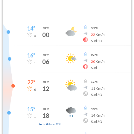
14
°
ore
93
%
00
22
Km/h
0
Sud SO
16
°
ore
86
%
06
20
Km/h
1
Sud
22
°
ore
66
%
12
11
Km/h
6
Sud SO
15
°
ore
95
%
18
14
Km/h
1
Sud SO
forte
(
8.2mm
-
87
%)