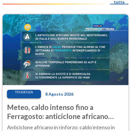
tutte
TENDENZA
8 Agosto 2026
Meteo, caldo intenso fino a
Ferragosto: anticiclone africano
ancora protagonista
Anticiclone africano in rinforzo: caldo intenso in