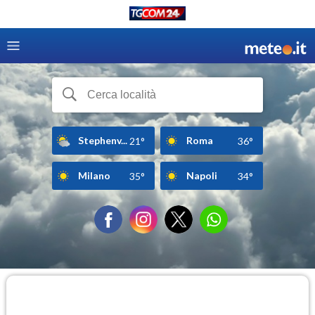
Stephenv...
Roma
21°
36°
Milano
Napoli
35°
34°