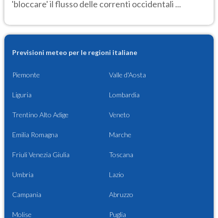
'bloccare' il flusso delle correnti occidentali ...
Previsioni meteo per le regioni italiane
Piemonte
Valle d'Aosta
Liguria
Lombardia
Trentino Alto Adige
Veneto
Emilia Romagna
Marche
Friuli Venezia Giulia
Toscana
Umbria
Lazio
Campania
Abruzzo
Molise
Puglia