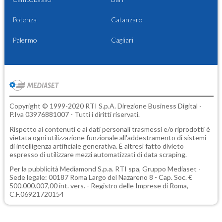
Potenza
Catanzaro
Palermo
Cagliari
Copyright © 1999-2020 RTI S.p.A. Direzione Business Digital -
P.Iva 03976881007 - Tutti i diritti riservati.
Rispetto ai contenuti e ai dati personali trasmessi e/o riprodotti è
vietata ogni utilizzazione funzionale all'addestramento di sistemi
di intelligenza artificiale generativa. È altresì fatto divieto
espresso di utilizzare mezzi automatizzati di data scraping.
Per la pubblicità
Mediamond S.p.a.
RTI spa, Gruppo Mediaset -
Sede legale: 00187 Roma Largo del Nazareno 8 - Cap. Soc. €
500.000.007,00 int. vers. - Registro delle Imprese di Roma,
C.F.06921720154