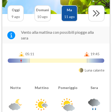
Oggi
Domani
Ma
9 ago
10 ago
11 ago
Vento alla mattina con possibili piogge alla
sera
05:11
19:45
Luna calante
Notte
Mattino
Pomeriggio
Sera