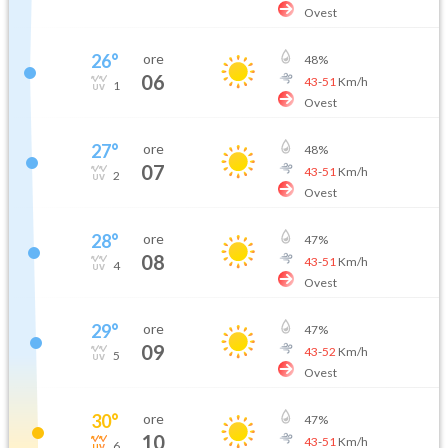
Ovest
26
°
ore
48
%
06
43
-
51
Km/h
1
Ovest
27
°
ore
48
%
07
43
-
51
Km/h
2
Ovest
28
°
ore
47
%
08
43
-
51
Km/h
4
Ovest
29
°
ore
47
%
09
43
-
52
Km/h
5
Ovest
30
°
ore
47
%
10
43
-
51
Km/h
6