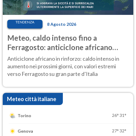
TENDENZA
8 Agosto 2026
Meteo, caldo intenso fino a
Ferragosto: anticiclone africano
ancora protagonista
Anticiclone africano in rinforzo: caldo intenso in
aumento nei prossimi giorni, con valori estremi
verso Ferragosto su gran parte d’Italia
Meteo città italiane
26°
31°
Torino
27°
32°
Genova