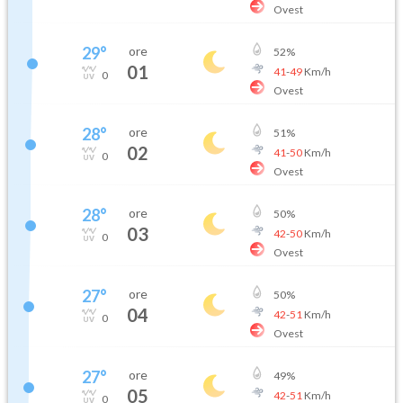
Ovest
29
°
ore
52
%
01
41
-
49
Km/h
0
Ovest
28
°
ore
51
%
02
41
-
50
Km/h
0
Ovest
28
°
ore
50
%
03
42
-
50
Km/h
0
Ovest
27
°
ore
50
%
04
42
-
51
Km/h
0
Ovest
27
°
ore
49
%
05
42
-
51
Km/h
0