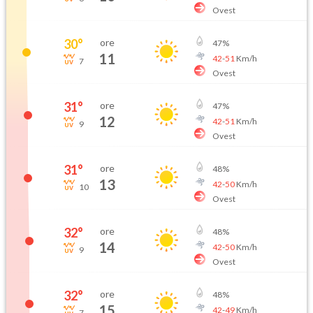
Ovest
30
°
ore
47
%
11
42
-
51
Km/h
7
Ovest
31
°
ore
47
%
12
42
-
51
Km/h
9
Ovest
31
°
ore
48
%
13
42
-
50
Km/h
10
Ovest
32
°
ore
48
%
14
42
-
50
Km/h
9
Ovest
32
°
ore
48
%
15
42
-
49
Km/h
7