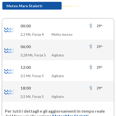
Meteo Mare Stalettì
00:00
29°
2,2 Mt. Forza 4
Molto mosso
06:00
29°
3,28 Mt. Forza 5
Agitato
12:00
29°
3,5 Mt. Forza 5
Agitato
18:00
29°
3,5 Mt. Forza 5
Agitato
Per tutti i dettagli e gli aggiornamenti in tempo reale
del Mare vai alla sezione
MeteoMar Stalettì