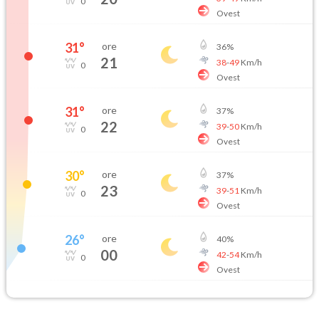
0
Ovest
31
°
ore
36
%
21
38
-
49
Km/h
0
Ovest
31
°
ore
37
%
22
39
-
50
Km/h
0
Ovest
30
°
ore
37
%
23
39
-
51
Km/h
0
Ovest
26
°
ore
40
%
00
42
-
54
Km/h
0
Ovest