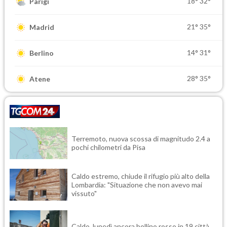
18°
32°
Parigi
21°
35°
Madrid
14°
31°
Berlino
28°
35°
Atene
Terremoto, nuova scossa di magnitudo 2.4 a
pochi chilometri da Pisa
Caldo estremo, chiude il rifugio più alto della
Lombardia: "Situazione che non avevo mai
vissuto"
Caldo, lunedì ancora bollino rosso in 19 città