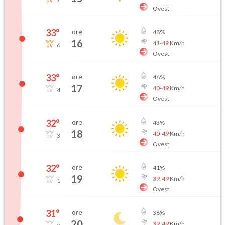
Ovest
33
°
ore
48
%
16
41
-
49
Km/h
6
Ovest
33
°
ore
46
%
17
40
-
49
Km/h
4
Ovest
32
°
ore
43
%
18
40
-
49
Km/h
3
Ovest
32
°
ore
41
%
19
39
-
49
Km/h
1
Ovest
31
°
ore
38
%
20
39
-
49
Km/h