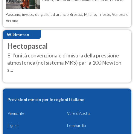
Passano, invece, da giallo ad arancio Brescia, Milano, Trieste, Venezia e
Verona
Wikimeteo
Hectopascal
E' l'unità convenzionale di misura della pressione
atmosferica (nel sistema MKS) pari a 100 Newton
s...
Previsioni meteo per le regioni italiane
Piemonte
Valle d'Aosta
Liguria
Lombardia