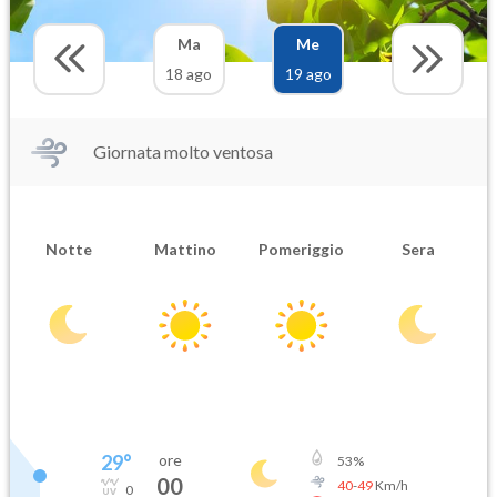
Ma
Me
18 ago
19 ago
Giornata molto ventosa
Notte
Mattino
Pomeriggio
Sera
29
°
ore
53
%
00
40
-
49
Km/h
0