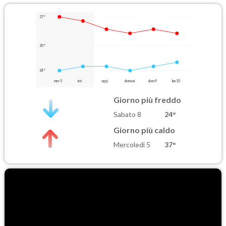
37°
30°
24°
mer 5
ieri
oggi
domani
dom 9
lun 10
Giorno più freddo
Sabato 8
24°
Giorno più caldo
Mercoledì 5
37°