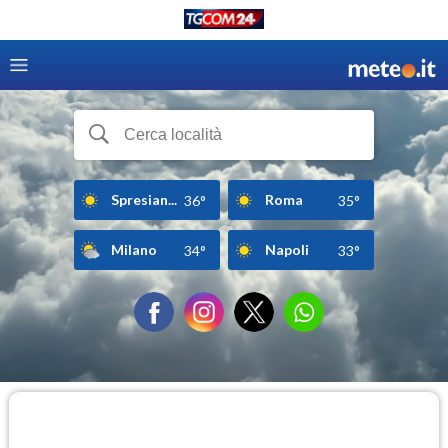
Spresian...
Roma
36°
35°
Milano
Napoli
34°
33°