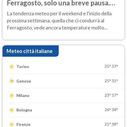
Ferragosto, solo una breve pausa.
Ecco dove
La tendenza meteo per il weekend e l'inizio della
prossima settimana, quella che ci condurrà al
Ferragosto, vede ancora temperature molto
elevate
Meteo città italiane
25°
37°
Torino
25°
31°
Genova
23°
37°
Milano
26°
38°
Bologna
21°
38°
Firenze