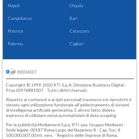
Napoli
L'Aquila
Campobasso
Bari
Potenza
Catanzaro
Palermo
Cagliari
Copyright © 1999-2020 RTI S.p.A. Direzione Business Digital -
P.Iva 03976881007 - Tutti i diritti riservati.
Rispetto ai contenuti e ai dati personali trasmessi e/o riprodotti è
vietata ogni utilizzazione funzionale all'addestramento di sistemi
di intelligenza artificiale generativa. È altresì fatto divieto
espresso di utilizzare mezzi automatizzati di data scraping.
Per la pubblicità
Mediamond S.p.a.
RTI spa, Gruppo Mediaset -
Sede legale: 00187 Roma Largo del Nazareno 8 - Cap. Soc. €
500.000.007,00 int. vers. - Registro delle Imprese di Roma,