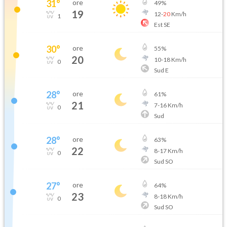
31
°
ore
49
%
19
12
-
20
Km/h
1
Est SE
30
°
ore
55
%
20
10
-
18
Km/h
0
Sud E
28
°
ore
61
%
21
7
-
16
Km/h
0
Sud
28
°
ore
63
%
22
8
-
17
Km/h
0
Sud SO
27
°
ore
64
%
23
8
-
18
Km/h
0
Sud SO