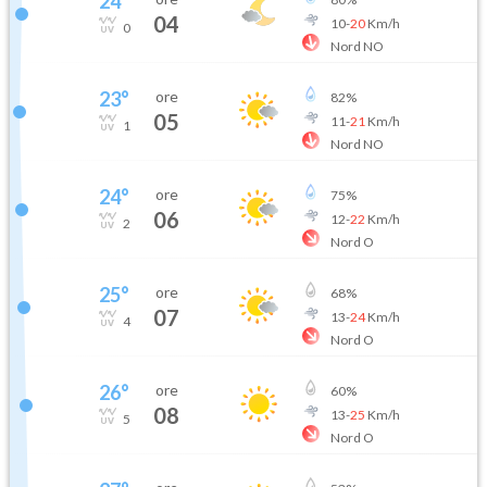
24
°
04
10
-
20
Km/h
0
Nord NO
23
°
ore
82
%
05
11
-
21
Km/h
1
Nord NO
24
°
ore
75
%
06
12
-
22
Km/h
2
Nord O
25
°
ore
68
%
07
13
-
24
Km/h
4
Nord O
26
°
ore
60
%
08
13
-
25
Km/h
5
Nord O