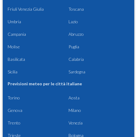
Friuli Venezia Giulia
Toscana
Umbria
Lazio
Campania
Abruzzo
Molise
Puglia
Basilicata
Calabria
Sicilia
Sardegna
Previsioni meteo per le città italiane
Torino
Aosta
Genova
Milano
Trento
Venezia
Trieste
Bologna