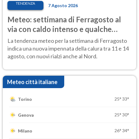
TENDENZA
7 Agosto 2026
Meteo: settimana di Ferragosto al
via con caldo intenso e qualche
temporale
La tendenza meteo per la settimana di Ferragosto
indica una nuova impennata della calura tra 11 e 14
agosto, con nuovi rialzi anche al Nord.
Meteo città italiane
25°
33°
Torino
25°
30°
Genova
26°
34°
Milano