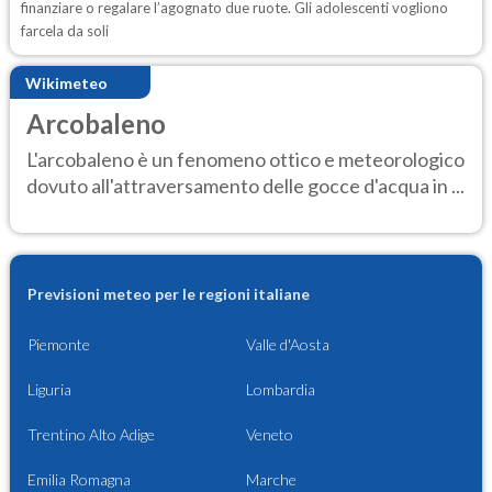
finanziare o regalare l’agognato due ruote. Gli adolescenti vogliono
farcela da soli
Wikimeteo
Arcobaleno
L'arcobaleno è un fenomeno ottico e meteorologico
dovuto all'attraversamento delle gocce d'acqua in ...
Previsioni meteo per le regioni italiane
Piemonte
Valle d'Aosta
Liguria
Lombardia
Trentino Alto Adige
Veneto
Emilia Romagna
Marche