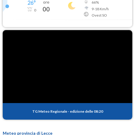
26
°
ore
66
%
00
9
-
18
Km/h
0
Ovest SO
TG Meteo Regionale
-
edizione delle 08:20
Meteo provincia di Lecce