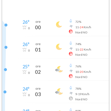
26
°
ore
72
%
00
11
-
24
Km/h
0
Nord NO
26
°
ore
74
%
01
11
-
22
Km/h
0
Nord NO
25
°
ore
76
%
02
10
-
20
Km/h
0
Nord NO
24
°
ore
78
%
03
9
-
19
Km/h
0
Nord NO
ore
80
%