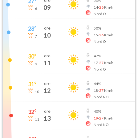
27
°
ore
53
%
09
14
-
26
Km/h
6
Nord O
28
°
ore
50
%
10
15
-
26
Km/h
7
Nord O
30
°
ore
47
%
11
17
-
27
Km/h
9
Nord O
31
°
ore
44
%
12
18
-
27
Km/h
10
Nord NO
32
°
ore
40
%
13
19
-
27
Km/h
11
Nord NO