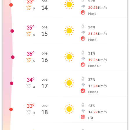
33
°
ore
37
%
14
20
-
28
Km/h
9
Nord
35
°
ore
34
%
15
21
-
28
Km/h
8
Nord
36
°
ore
31
%
16
19
-
26
Km/h
6
Nord NE
34
°
ore
37
%
17
17
-
24
Km/h
4
Nord E
33
°
ore
43
%
18
14
-
22
Km/h
3
Est