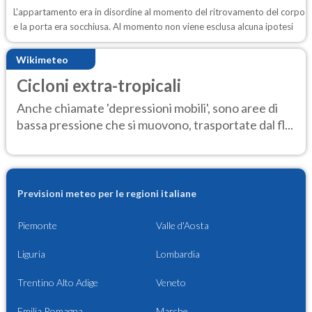
L'appartamento era in disordine al momento del ritrovamento del corpo
e la porta era socchiusa. Al momento non viene esclusa alcuna ipotesi
Wikimeteo
Cicloni extra-tropicali
Anche chiamate 'depressioni mobili', sono aree di
bassa pressione che si muovono, trasportate dal fl...
Previsioni meteo per le regioni italiane
Piemonte
Valle d'Aosta
Liguria
Lombardia
Trentino Alto Adige
Veneto
Emilia Romagna
Marche