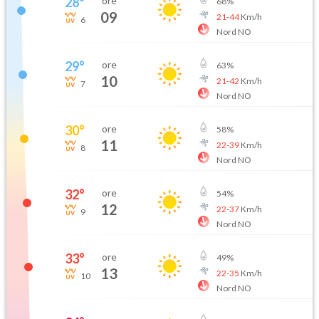
28
°
ore
68
%
09
21
-
44
Km/h
6
Nord NO
29
°
ore
63
%
10
21
-
42
Km/h
7
Nord NO
30
°
ore
58
%
11
22
-
39
Km/h
8
Nord NO
32
°
ore
54
%
12
22
-
37
Km/h
9
Nord NO
33
°
ore
49
%
13
22
-
35
Km/h
10
Nord NO