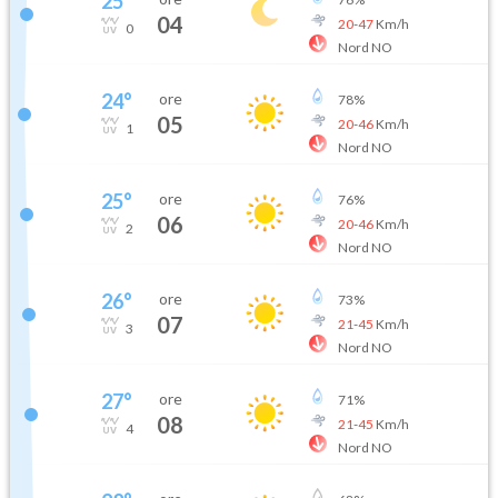
25
°
04
20
-
47
Km/h
0
Nord NO
24
°
ore
78
%
05
20
-
46
Km/h
1
Nord NO
25
°
ore
76
%
06
20
-
46
Km/h
2
Nord NO
26
°
ore
73
%
07
21
-
45
Km/h
3
Nord NO
27
°
ore
71
%
08
21
-
45
Km/h
4
Nord NO