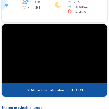
26
°
ore
73
%
00
17
-
38
Km/h
0
Nord NO
TG Meteo Regionale
-
edizione delle 15:21
Meteo provincia di Lecce