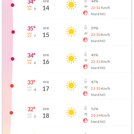
34
°
ore
44
%
14
22
-
32
Km/h
9
Nord NO
35
°
ore
39
%
15
23
-
30
Km/h
7
Nord NO
34
°
ore
43
%
16
22
-
31
Km/h
6
Nord NO
33
°
ore
47
%
17
21
-
33
Km/h
4
Nord NO
32
°
ore
52
%
18
20
-
34
Km/h
3
Nord NO