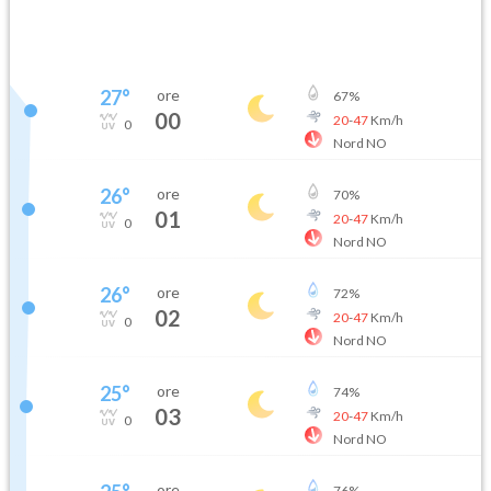
27
°
ore
67
%
00
20
-
47
Km/h
0
Nord NO
26
°
ore
70
%
01
20
-
47
Km/h
0
Nord NO
26
°
ore
72
%
02
20
-
47
Km/h
0
Nord NO
25
°
ore
74
%
03
20
-
47
Km/h
0
Nord NO
ore
76
%