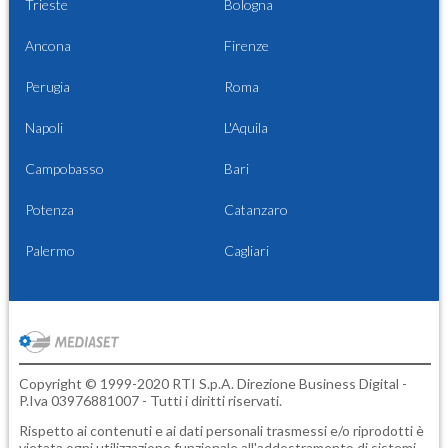
Trieste
Bologna
Ancona
Firenze
Perugia
Roma
Napoli
L'Aquila
Campobasso
Bari
Potenza
Catanzaro
Palermo
Cagliari
Copyright © 1999-2020 RTI S.p.A. Direzione Business Digital -
P.Iva 03976881007 - Tutti i diritti riservati.
Rispetto ai contenuti e ai dati personali trasmessi e/o riprodotti è
vietata ogni utilizzazione funzionale all'addestramento di sistemi