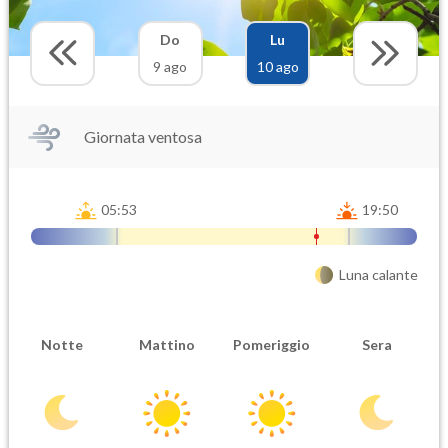
Do
Lu
9 ago
10 ago
Giornata ventosa
05:53
19:50
Luna calante
Notte
Mattino
Pomeriggio
Sera