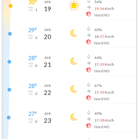
30
°
ore
56
%
19
19
-
36
Km/h
1
Nord NO
29
°
ore
60
%
20
18
-
37
Km/h
0
Nord NO
28
°
ore
64
%
21
17
-
39
Km/h
0
Nord NO
28
°
ore
67
%
22
17
-
39
Km/h
0
Nord NO
27
°
ore
69
%
23
17
-
38
Km/h
0
Nord NO