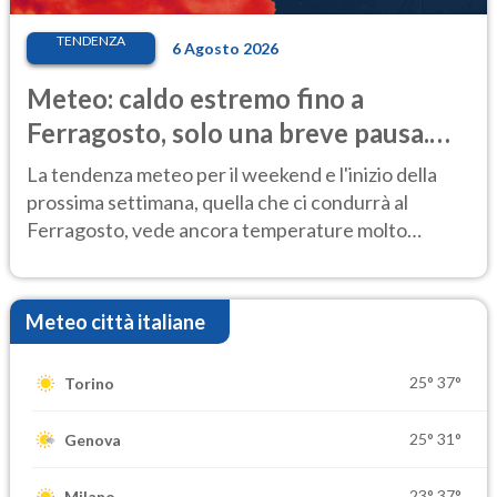
TENDENZA
6 Agosto 2026
Meteo: caldo estremo fino a
Ferragosto, solo una breve pausa.
Ecco dove
La tendenza meteo per il weekend e l'inizio della
prossima settimana, quella che ci condurrà al
Ferragosto, vede ancora temperature molto
elevate
Meteo città italiane
25°
37°
Torino
25°
31°
Genova
23°
37°
Milano