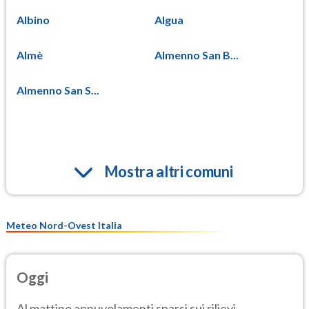
Albino
Algua
Almè
Almenno San B...
Almenno San S...
Mostra altri comuni
Meteo Nord-Ovest Italia
Oggi
Al mattino annuvolamenti sparsi sui rilievi