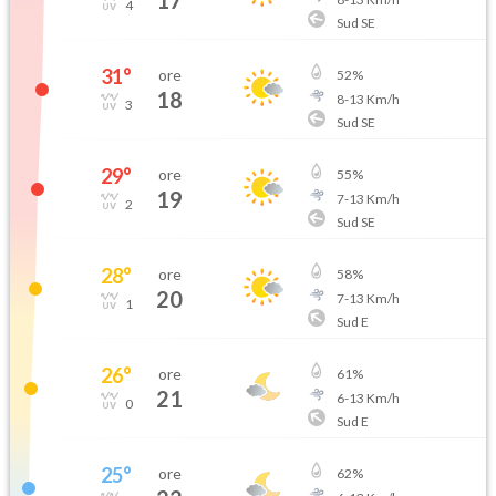
17
4
Sud SE
31
°
ore
52
%
18
8
-
13
Km/h
3
Sud SE
29
°
ore
55
%
19
7
-
13
Km/h
2
Sud SE
28
°
ore
58
%
20
7
-
13
Km/h
1
Sud E
26
°
ore
61
%
21
6
-
13
Km/h
0
Sud E
25
°
ore
62
%