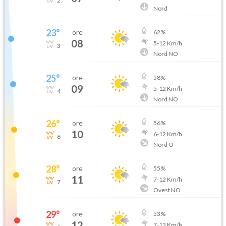
2
Nord
23
°
ore
62
%
08
5
-
12
Km/h
3
Nord NO
25
°
ore
58
%
09
5
-
12
Km/h
4
Nord NO
26
°
ore
56
%
10
6
-
12
Km/h
6
Nord O
28
°
ore
55
%
11
7
-
12
Km/h
7
Ovest NO
29
°
ore
53
%
12
7
-
12
Km/h