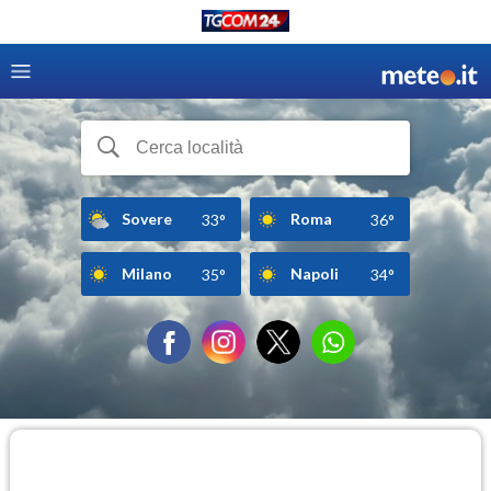
Sovere
Roma
33°
36°
Milano
Napoli
35°
34°