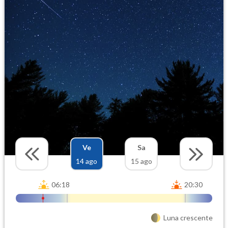
Ve
Sa
14 ago
15 ago
06:18
20:30
Luna crescente