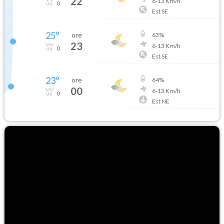
22
6
-
13
Km/h
0
Est SE
25
°
ore
63
%
23
6
-
13
Km/h
0
Est SE
23
°
ore
64
%
00
6
-
13
Km/h
0
Est NE