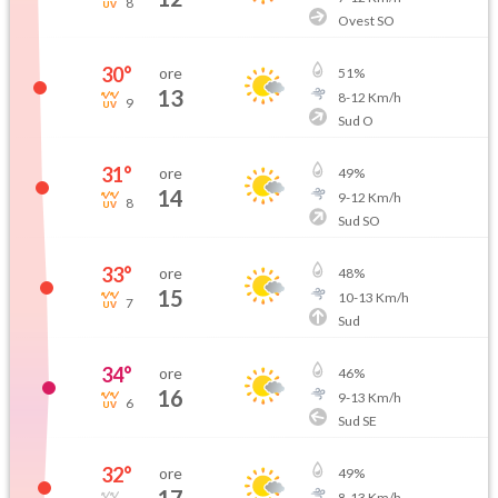
8
Ovest SO
30
°
ore
51
%
13
8
-
12
Km/h
9
Sud O
31
°
ore
49
%
14
9
-
12
Km/h
8
Sud SO
33
°
ore
48
%
15
10
-
13
Km/h
7
Sud
34
°
ore
46
%
16
9
-
13
Km/h
6
Sud SE
32
°
ore
49
%
8
-
13
Km/h