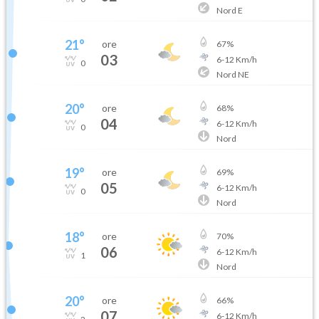
Nord E
21
°
ore
67
%
03
6
-
12
Km/h
0
Nord NE
20
°
ore
68
%
04
6
-
12
Km/h
0
Nord
19
°
ore
69
%
05
6
-
12
Km/h
0
Nord
18
°
ore
70
%
06
6
-
12
Km/h
1
Nord
20
°
ore
66
%
07
6
-
12
Km/h