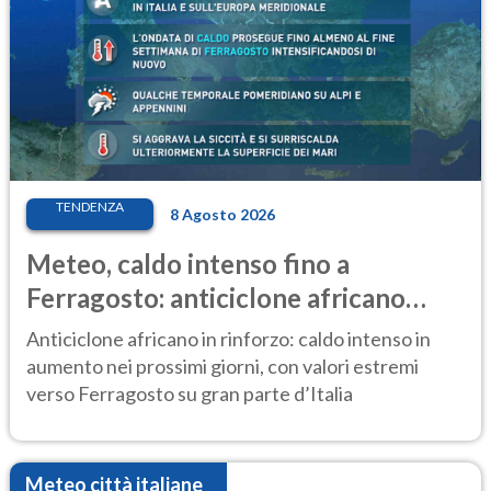
TENDENZA
8 Agosto 2026
Meteo, caldo intenso fino a
Ferragosto: anticiclone africano
ancora protagonista
Anticiclone africano in rinforzo: caldo intenso in
aumento nei prossimi giorni, con valori estremi
verso Ferragosto su gran parte d’Italia
Meteo città italiane