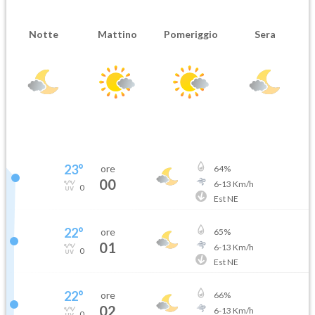
Notte
Mattino
Pomeriggio
Sera
23
°
ore
64
%
00
6
-
13
Km/h
0
Est NE
22
°
ore
65
%
01
6
-
13
Km/h
0
Est NE
22
°
ore
66
%
02
6
-
13
Km/h
0