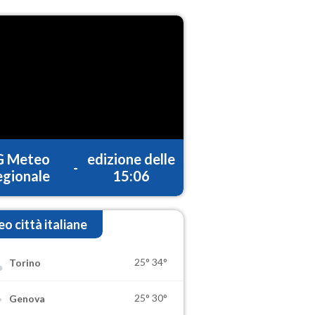
G Meteo
edizione delle
-
gionale
15:06
o città italiane
25°
34°
Torino
25°
30°
Genova