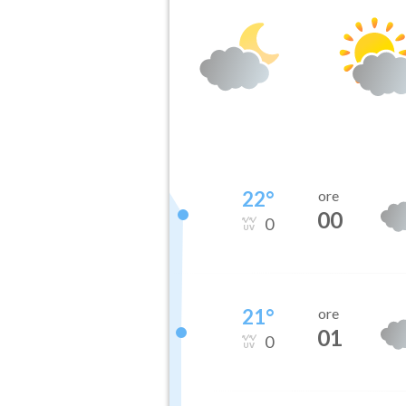
22
°
ore
00
0
21
°
ore
01
0