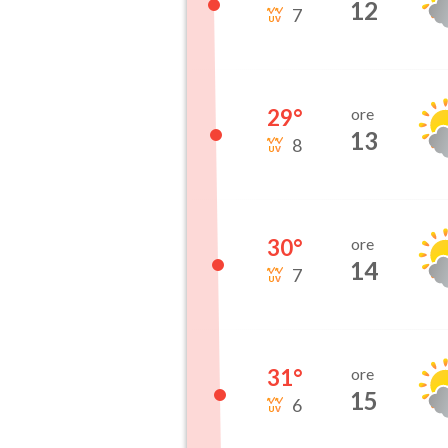
12
7
29
°
ore
13
8
30
°
ore
14
7
31
°
ore
15
6