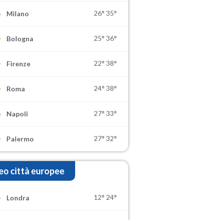
26°
35°
Milano
25°
36°
Bologna
22°
38°
Firenze
24°
38°
Roma
27°
33°
Napoli
27°
32°
Palermo
o città europee
12°
24°
Londra