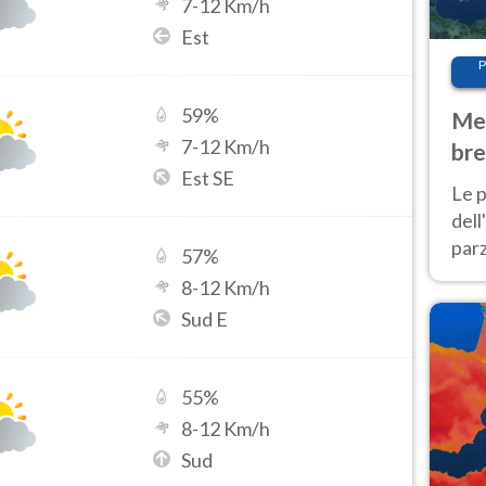
7
-
12
Km/h
Est
P
59
%
Met
7
-
12
Km/h
bre
Est SE
Nor
Le p
dell
parz
57
%
al 
8
-
12
Km/h
40 g
Sud E
55
%
8
-
12
Km/h
Sud