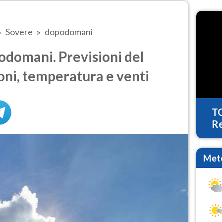
Sovere
dopodomani
domani. Previsioni del
oni, temperatura e venti
T
Re
Mete