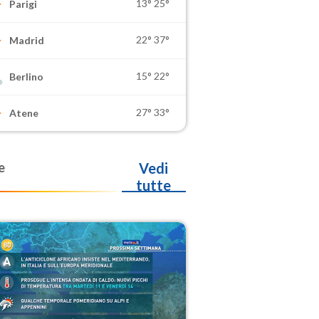
13°
25°
Parigi
22°
37°
Madrid
15°
22°
Berlino
27°
33°
Atene
e
Vedi
tutte