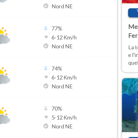
Nord NE
Met
77
%
Fer
6
-
12
Km/h
pau
Nord NE
La 
e l'
quel
74
%
Fer
6
-
12
Km/h
tem
Nord NE
70
%
5
-
12
Km/h
Nord NE