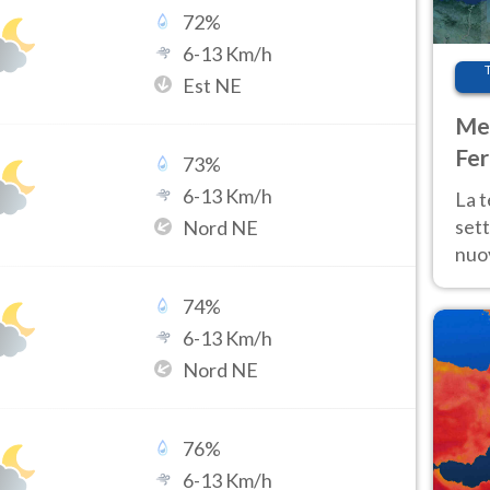
72
%
6
-
13
Km/h
Est NE
Met
Fer
73
%
int
6
-
13
Km/h
La 
sett
Nord NE
nuov
11 e
74
%
anc
6
-
13
Km/h
Nord NE
76
%
6
-
13
Km/h