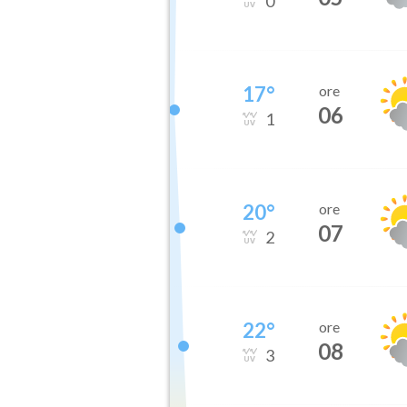
0
17
°
ore
06
1
20
°
ore
07
2
22
°
ore
08
3