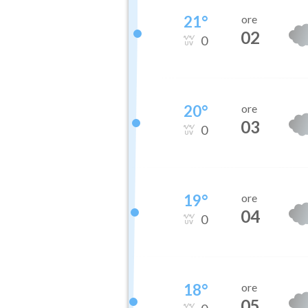
21
°
ore
02
0
20
°
ore
03
0
19
°
ore
04
0
18
°
ore
05