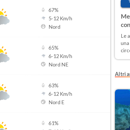
67
%
Met
5
-
12
Km/h
con
Nord
Le a
una 
65
%
cir
6
-
12
Km/h
del 
Nord NE
gior
Fer
Altri a
63
%
6
-
12
Km/h
Nord E
61
%