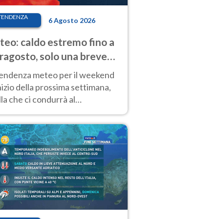
TENDENZA
6 Agosto 2026
eo: caldo estremo fino a
ragosto, solo una breve
sa. Ecco dove
tendenza meteo per il weekend
inizio della prossima settimana,
la che ci condurrà al
ragosto, vede ancora
perature molto elevate