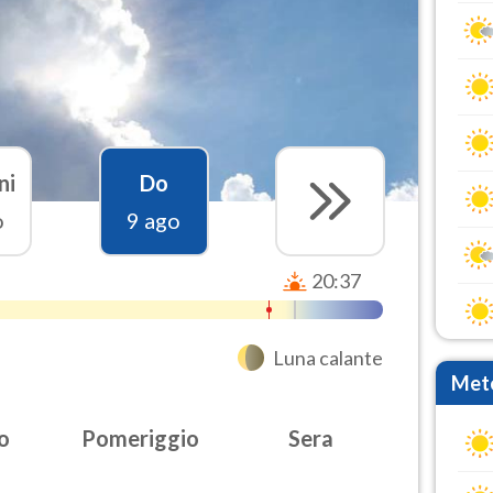
ni
Do
o
9 ago
20:37
Luna calante
Mete
o
Pomeriggio
Sera