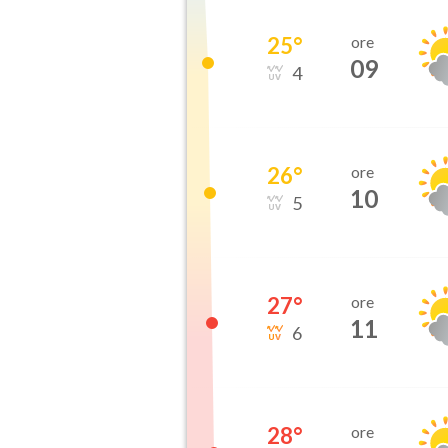
25
°
ore
09
4
26
°
ore
10
5
27
°
ore
11
6
28
°
ore