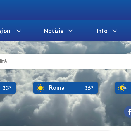
ioni
Notizie
Info
Roma
33°
36°