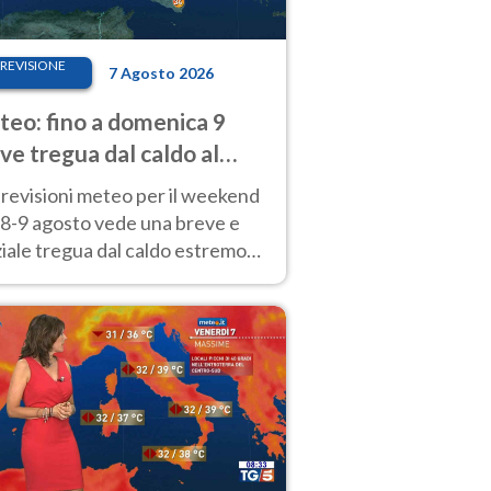
REVISIONE
7 Agosto 2026
eo: fino a domenica 9
ve tregua dal caldo al
d! Altrove calura e afa
revisioni meteo per il weekend
'8-9 agosto vede una breve e
iale tregua dal caldo estremo
Nord mentre altrove persistono
radi.