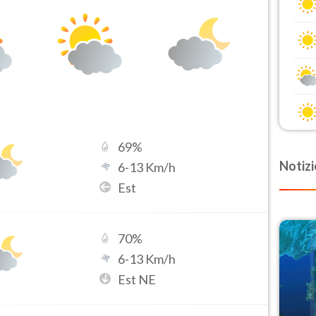
69
%
Notizi
6
-
13
Km/h
Est
70
%
6
-
13
Km/h
Est NE