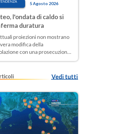
TENDENZA
5 Agosto 2026
eo, l'ondata di caldo si
ferma duratura
ttuali proiezioni non mostrano
vera modifica della
colazione con una prosecuzione
caldo fuori scala per molti
ni, compresa la settimana di
ragosto
rticoli
Vedi tutti