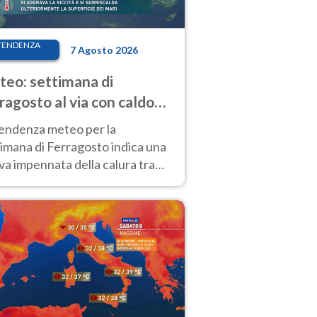
TENDENZA
7 Agosto 2026
eo: settimana di
ragosto al via con caldo
enso e qualche temporale
tendenza meteo per la
imana di Ferragosto indica una
a impennata della calura tra
 14 agosto, con nuovi rialzi
he al Nord.