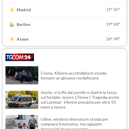
21°
35°
Madrid
19°
26°
Berlino
26°
34°
Atene
Crema, 43enne accoltellata in strada:
fermato un giovane nordafricano
Jesolo, si tuffa dal pontile e sbatte la testa
sul fondale: muore 17enne | Tragedia anche
sul Latemar: 14enne precipita per oltre 50
metri e muore
Udine, vendono limonata in strada per
comprarsi il motorino: tre ragazzini
denunciati da un passante