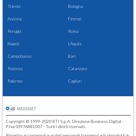
Trieste
Bologna
Ancona
Firenze
Perugia
Roma
Napoli
L'Aquila
Campobasso
Bari
Potenza
Catanzaro
Palermo
Cagliari
Copyright © 1999-2020 RTI S.p.A. Direzione Business Digital -
P.Iva 03976881007 - Tutti i diritti riservati.
Rispetto ai contenuti e ai dati personali trasmessi e/o riprodotti è