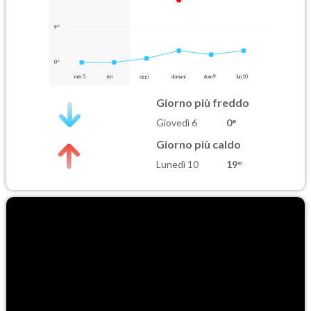
9°
0°
mer 5
ieri
oggi
domani
dom 9
lun 10
Giorno più freddo
Giovedì 6
0°
Giorno più caldo
Lunedì 10
19°