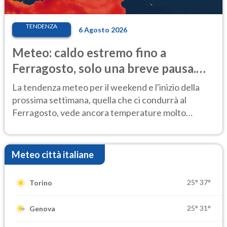
TENDENZA
6 Agosto 2026
Meteo: caldo estremo fino a
Ferragosto, solo una breve pausa.
Ecco dove
La tendenza meteo per il weekend e l'inizio della
prossima settimana, quella che ci condurrà al
Ferragosto, vede ancora temperature molto
elevate
Meteo città italiane
25°
37°
Torino
25°
31°
Genova