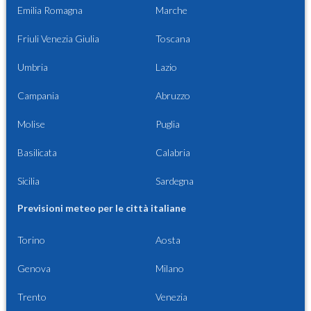
Emilia Romagna
Marche
Friuli Venezia Giulia
Toscana
Umbria
Lazio
Campania
Abruzzo
Molise
Puglia
Basilicata
Calabria
Sicilia
Sardegna
Previsioni meteo per le città italiane
Torino
Aosta
Genova
Milano
Trento
Venezia