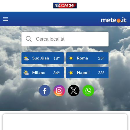
Suo Xian
Roma
18°
35°
Milano
Napoli
34°
33°