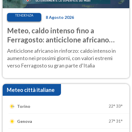
TENDENZA
8 Agosto 2026
Meteo, caldo intenso fino a
Ferragosto: anticiclone africano
ancora protagonista
Anticiclone africano in rinforzo: caldo intenso in
aumento nei prossimi giorni, con valori estremi
verso Ferragosto su gran parte d’Italia
Meteo città italiane
22°
33°
Torino
27°
31°
Genova