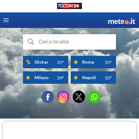
Silchar
Roma
31°
35°
Milano
Napoli
34°
33°