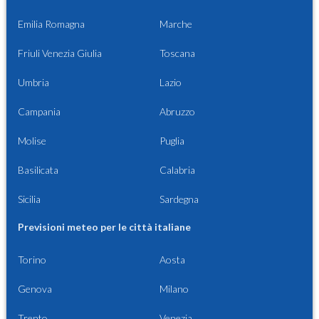
Emilia Romagna
Marche
Friuli Venezia Giulia
Toscana
Umbria
Lazio
Campania
Abruzzo
Molise
Puglia
Basilicata
Calabria
Sicilia
Sardegna
Previsioni meteo per le città italiane
Torino
Aosta
Genova
Milano
Trento
Venezia