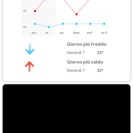
27°
22°
gio 6
ieri
oggi
domani
lun 10
mar 11
Giorno più freddo
Venerdì 7
22°
Giorno più caldo
Venerdì 7
32°