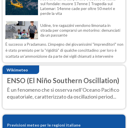
sul fondale: muore 17enne | Tragedia sul
Latemar: 14enne cade per oltre 50 metri e
perde la vita
Udine, tre ragazzini vendono limonata in
strada per comprarsi un motorino: denunciati
da un passante
È successo a Pradamano. L'impegno dei giovanissimi "imprenditori" non
è stato premiato per la "rigidità" di qualche concittadino: per loro è
scattata un'ammonizione da parte dei vigili chiamati a intervenire
Wikimeteo
ENSO (El Niño Southern Oscillation)
È un fenomeno che si osserva nell’Oceano Pacifico
equatoriale, caratterizzato da oscillazioni period...
Previsioni meteo per le regioni italiane