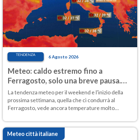
TENDENZA
6 Agosto 2026
Meteo: caldo estremo fino a
Ferragosto, solo una breve pausa.
Ecco dove
La tendenza meteo per il weekend e l'inizio della
prossima settimana, quella che ci condurrà al
Ferragosto, vede ancora temperature molto
elevate
Meteo città italiane