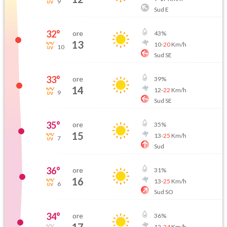
9
Sud E
32
°
ore
43
%
13
10
-
20
Km/h
10
Sud SE
33
°
ore
39
%
14
12
-
22
Km/h
9
Sud SE
35
°
ore
35
%
15
13
-
25
Km/h
7
Sud
36
°
ore
31
%
16
13
-
25
Km/h
6
Sud SO
34
°
ore
36
%
12
-
24
Km/h