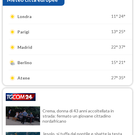
11°
24°
Londra
13°
25°
Parigi
22°
37°
Madrid
15°
21°
Berlino
27°
35°
Atene
Crema, donna di 43 anni accoltellata in
strada: fermato un giovane cittadino
nordafricano
Jesolo, si tuffa dal pontile e sbatte la testa