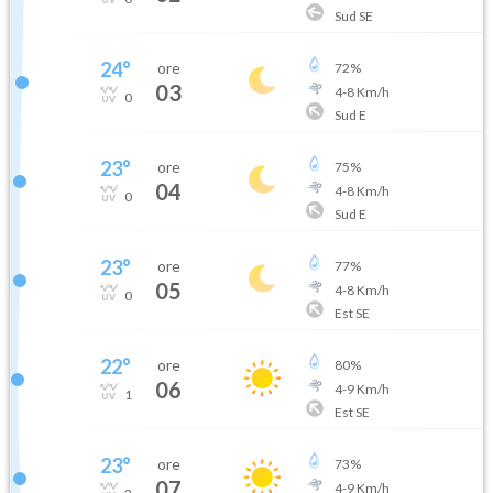
Sud SE
24
°
ore
72
%
03
4
-
8
Km/h
0
Sud E
23
°
ore
75
%
04
4
-
8
Km/h
0
Sud E
23
°
ore
77
%
05
4
-
8
Km/h
0
Est SE
22
°
ore
80
%
06
4
-
9
Km/h
1
Est SE
23
°
ore
73
%
07
4
-
9
Km/h