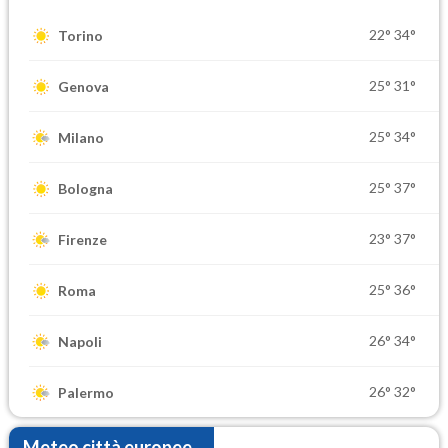
22°
34°
Torino
25°
31°
Genova
25°
34°
Milano
25°
37°
Bologna
23°
37°
Firenze
25°
36°
Roma
26°
34°
Napoli
26°
32°
Palermo
Meteo città europee