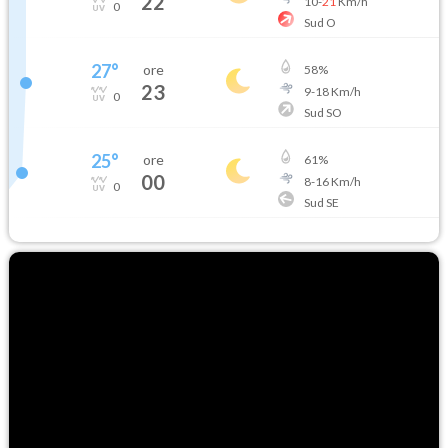
22
10
-
21
Km/h
0
Sud O
27
°
ore
58
%
23
9
-
18
Km/h
0
Sud SO
25
°
ore
61
%
00
8
-
16
Km/h
0
Sud SE