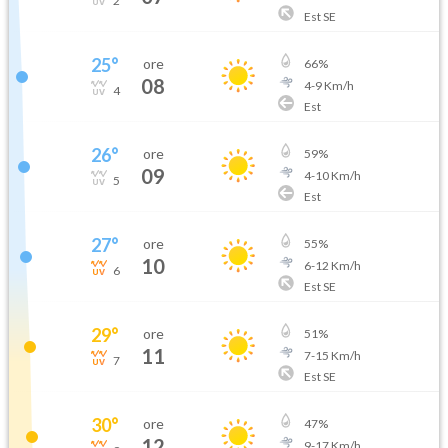
2
Est SE
25
°
ore
66
%
08
4
-
9
Km/h
4
Est
26
°
ore
59
%
09
4
-
10
Km/h
5
Est
27
°
ore
55
%
10
6
-
12
Km/h
6
Est SE
29
°
ore
51
%
11
7
-
15
Km/h
7
Est SE
30
°
ore
47
%
12
9
-
17
Km/h