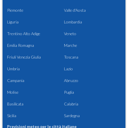
Piemonte
Valle d'Aosta
Liguria
Lombardia
Trentino Alto Adige
Veneto
Emilia Romagna
Marche
Friuli Venezia Giulia
Toscana
Umbria
Lazio
Campania
Abruzzo
Molise
Puglia
Basilicata
Calabria
Sicilia
Sardegna
Previsioni meteo per le città italiane