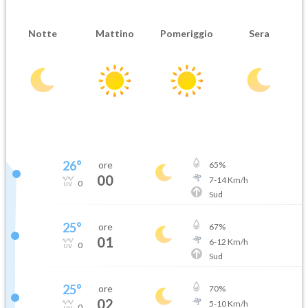
Notte
Mattino
Pomeriggio
Sera
26
°
ore
65
%
00
7
-
14
Km/h
0
Sud
25
°
ore
67
%
01
6
-
12
Km/h
0
Sud
25
°
ore
70
%
02
5
-
10
Km/h
0