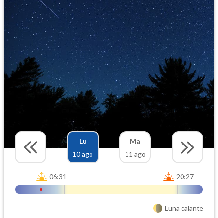
Lu
Ma
10 ago
11 ago
06:31
20:27
Luna calante