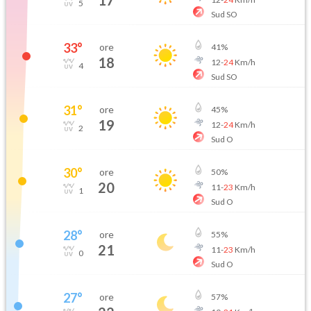
17
5
Sud SO
33
°
ore
41
%
18
12
-
24
Km/h
4
Sud SO
31
°
ore
45
%
19
12
-
24
Km/h
2
Sud O
30
°
ore
50
%
20
11
-
23
Km/h
1
Sud O
28
°
ore
55
%
21
11
-
23
Km/h
0
Sud O
27
°
ore
57
%