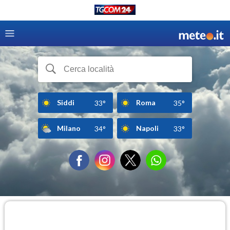
Siddi
Roma
33°
35°
Milano
Napoli
34°
33°