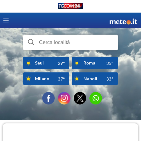
Seui
Roma
29°
35°
Milano
Napoli
37°
33°