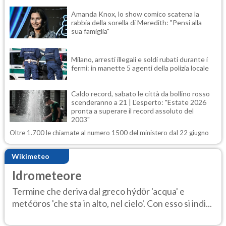
Amanda Knox, lo show comico scatena la
rabbia della sorella di Meredith: "Pensi alla
sua famiglia"
Milano, arresti illegali e soldi rubati durante i
fermi: in manette 5 agenti della polizia locale
Caldo record, sabato le città da bollino rosso
scenderanno a 21 | L'esperto: "Estate 2026
pronta a superare il record assoluto del
2003"
Oltre 1.700 le chiamate al numero 1500 del ministero dal 22 giugno
Wikimeteo
Idrometeore
Termine che deriva dal greco hýdōr 'acqua' e
metéōros 'che sta in alto, nel cielo'. Con esso si indi...