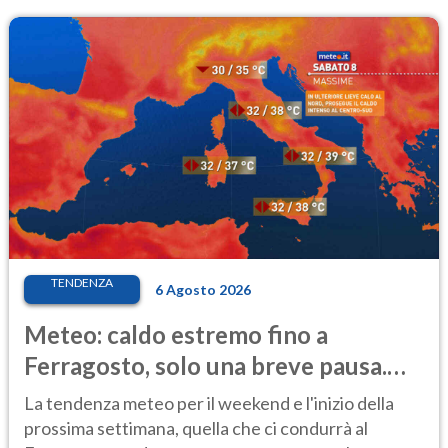
TENDENZA
6 Agosto 2026
Meteo: caldo estremo fino a
Ferragosto, solo una breve pausa.
Ecco dove
La tendenza meteo per il weekend e l'inizio della
prossima settimana, quella che ci condurrà al