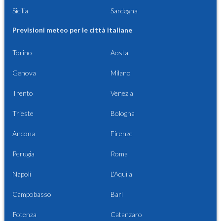
Sicilia
Sardegna
Previsioni meteo per le città italiane
Torino
Aosta
Genova
Milano
Trento
Venezia
Trieste
Bologna
Ancona
Firenze
Perugia
Roma
Napoli
L'Aquila
Campobasso
Bari
Potenza
Catanzaro