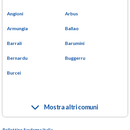
Angioni
Arbus
Armungia
Ballao
Barrali
Barumini
Bernardu
Buggerru
Burcei
Mostra altri comuni
Bollettino Sardegna Italia