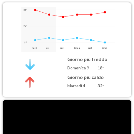
32°
25°
18°
mar 4
ieri
oggi
domani
sab 8
dom 9
Giorno più freddo
Domenica 9
18°
Giorno più caldo
Martedì 4
32°