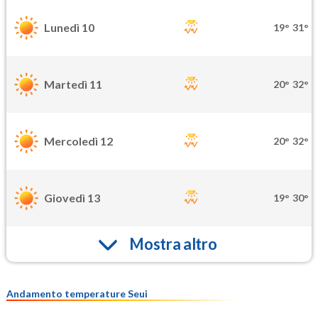
Lunedì 10
19°
31°
Martedì 11
20°
32°
Mercoledì 12
20°
32°
Giovedì 13
19°
30°
Mostra altro
Andamento temperature Seui