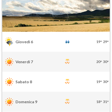
Giovedì 6
19°
29°
Venerdì 7
20°
30°
Sabato 8
19°
30°
Domenica 9
18°
31°