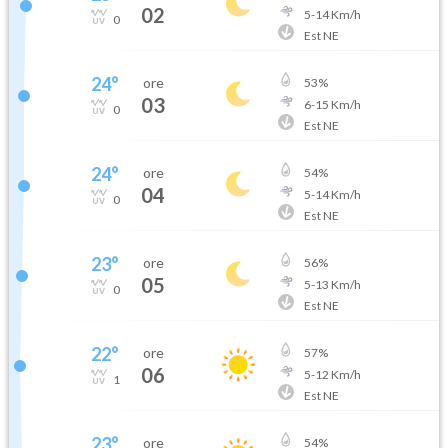
02
5
-
14
Km/h
0
Est NE
24
°
ore
53
%
03
6
-
15
Km/h
0
Est NE
24
°
ore
54
%
04
5
-
14
Km/h
0
Est NE
23
°
ore
56
%
05
5
-
13
Km/h
0
Est NE
22
°
ore
57
%
06
5
-
12
Km/h
1
Est NE
23
°
ore
54
%