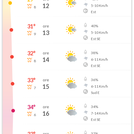
12
5
-
10
Km/h
8
Est
31
°
ore
40
%
13
5
-
10
Km/h
9
Est SE
32
°
ore
38
%
14
6
-
11
Km/h
8
Est SE
33
°
ore
36
%
15
6
-
11
Km/h
7
Sud E
34
°
ore
34
%
16
7
-
14
Km/h
6
Est SE
ore
37
%