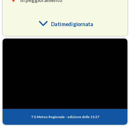
In peggioramento
Dati medi giornata
O3
85.4
(Ozono)
NO2
4.0
(Diossido di azoto)
SO2
0.4
(Anidride solforosa)
PM10
16.6
(Materia particolata)
TG Meteo Regionale
-
edizione delle 15:27
PM25