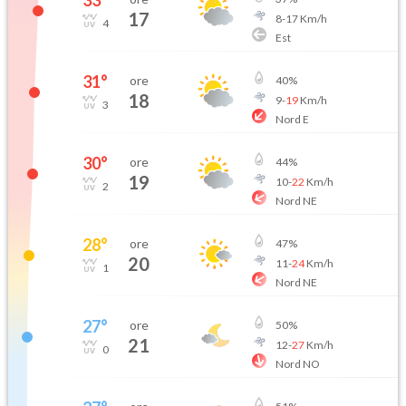
33
°
17
8
-
17
Km/h
4
Est
31
°
ore
40
%
18
9
-
19
Km/h
3
Nord E
30
°
ore
44
%
19
10
-
22
Km/h
2
Nord NE
28
°
ore
47
%
20
11
-
24
Km/h
1
Nord NE
27
°
ore
50
%
21
12
-
27
Km/h
0
Nord NO