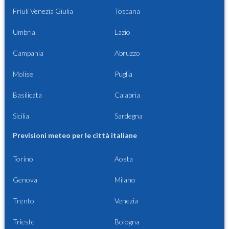
Friuli Venezia Giulia
Toscana
Umbria
Lazio
Campania
Abruzzo
Molise
Puglia
Basilicata
Calabria
Sicilia
Sardegna
Previsioni meteo per le città italiane
Torino
Aosta
Genova
Milano
Trento
Venezia
Trieste
Bologna