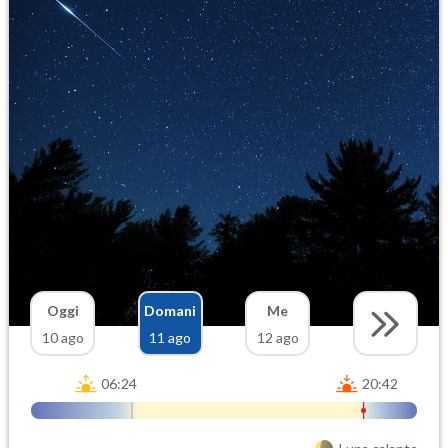
Oggi
Domani
Me
10 ago
11 ago
12 ago
06:24
20:42