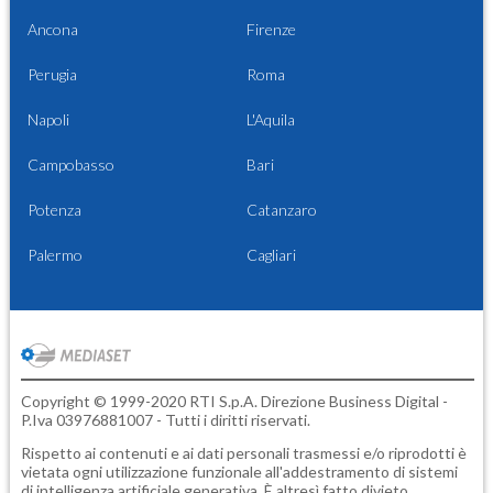
Ancona
Firenze
Perugia
Roma
Napoli
L'Aquila
Campobasso
Bari
Potenza
Catanzaro
Palermo
Cagliari
Copyright © 1999-2020 RTI S.p.A. Direzione Business Digital -
P.Iva 03976881007 - Tutti i diritti riservati.
Rispetto ai contenuti e ai dati personali trasmessi e/o riprodotti è
vietata ogni utilizzazione funzionale all'addestramento di sistemi
di intelligenza artificiale generativa. È altresì fatto divieto