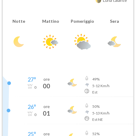
Luna calante
Notte
Mattino
Pomeriggio
Sera
27
°
ore
49
%
00
5
-
12
Km/h
0
Est
26
°
ore
50
%
01
5
-
13
Km/h
0
Est NE
25
°
ore
52
%