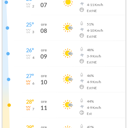
07
4
-
11
Km/h
2
Est NE
25
°
ore
51
%
08
4
-
10
Km/h
3
Est NE
26
°
ore
48
%
09
3
-
9
Km/h
4
Est NE
27
°
ore
46
%
10
4
-
9
Km/h
6
Est NE
28
°
ore
44
%
11
4
-
9
Km/h
7
Est
29
°
ore
42
%