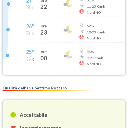
27
°
ore
51
%
22
11
-
25
Km/h
0
Nord NO
26
°
ore
52
%
23
10
-
23
Km/h
0
Nord NO
25
°
ore
53
%
00
9
-
21
Km/h
0
Nord NO
Qualità dell'aria Settimo Rottaro
Accettabile