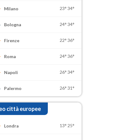
23°
34°
Milano
24°
34°
Bologna
22°
36°
Firenze
24°
36°
Roma
26°
34°
Napoli
26°
31°
Palermo
o città europee
13°
25°
Londra