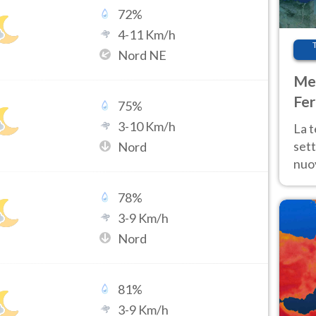
72
%
4
-
11
Km/h
Nord NE
Met
Fer
75
%
int
3
-
10
Km/h
La 
sett
Nord
nuov
11 e
78
%
anc
3
-
9
Km/h
Nord
81
%
3
-
9
Km/h