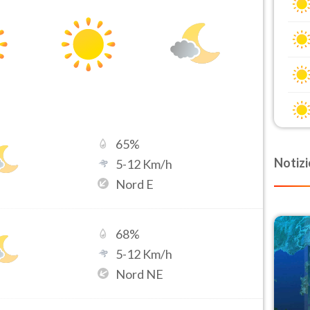
65
%
Notizi
5
-
12
Km/h
Nord E
68
%
5
-
12
Km/h
Nord NE