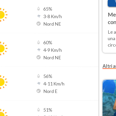
65
%
Met
3
-
8
Km/h
con
Nord NE
Le a
una 
60
%
cir
4
-
9
Km/h
del 
Nord NE
gior
Fer
Altri a
56
%
4
-
11
Km/h
Nord E
51
%