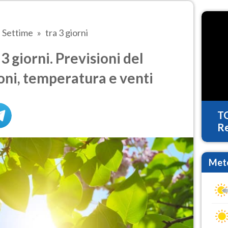
Settime
tra 3 giorni
 giorni. Previsioni del
oni, temperatura e venti
T
Re
Mete