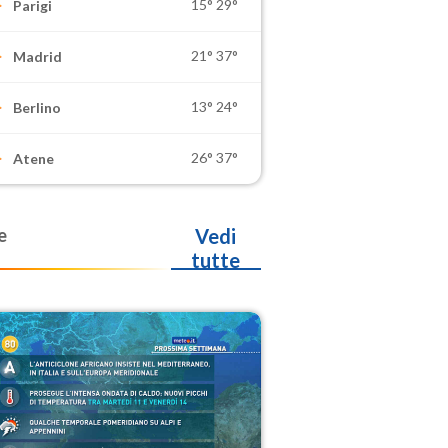
15°
29°
Parigi
21°
37°
Madrid
13°
24°
Berlino
26°
37°
Atene
e
Vedi
tutte