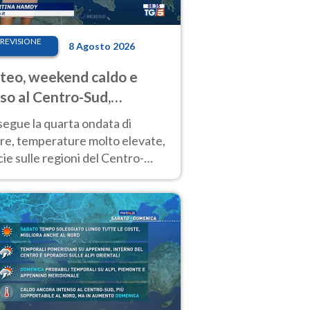
REVISIONE
8 Agosto 2026
eo, weekend caldo e
so al Centro-Sud,
porali sui rilievi
segue la quarta ondata di
ore, temperature molto elevate,
ie sulle regioni del Centro-
 Nuovi temporali di calore sulle
e montuose