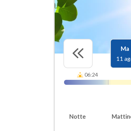
Ma
11 ag
06:24
Notte
Mattin