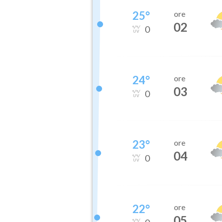
25
°
ore
02
0
24
°
ore
03
0
23
°
ore
04
0
22
°
ore
05