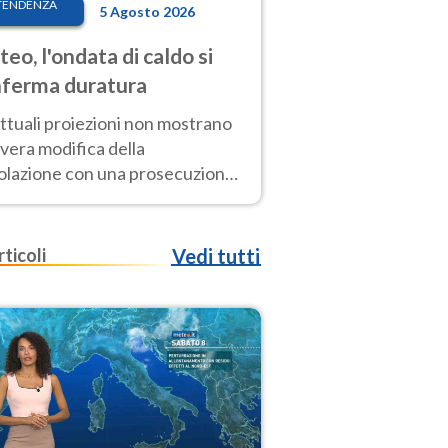
TENDENZA
5 Agosto 2026
eo, l'ondata di caldo si
ferma duratura
ttuali proiezioni non mostrano
vera modifica della
colazione con una prosecuzione
caldo fuori scala per molti
ni, compresa la settimana di
ragosto
rticoli
Vedi tutti