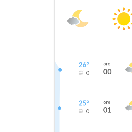
26
°
ore
00
0
25
°
ore
01
0