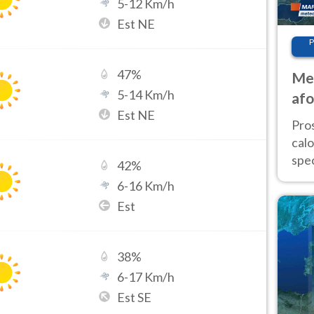
5
-
12
Km/h
Est NE
P
47
%
Met
5
-
14
Km/h
afo
Est NE
tem
Pro
cal
spec
42
%
Sud.
6
-
16
Km/h
are
Est
38
%
6
-
17
Km/h
Est SE