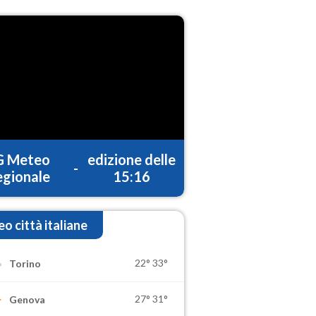
G Meteo
edizione delle
-
gionale
15:16
o città italiane
22°
33°
Torino
27°
31°
Genova