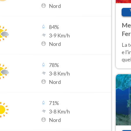
Nord
Met
84
%
Fer
3
-
9
Km/h
pau
Nord
La 
e l'
quel
78
%
Fer
3
-
8
Km/h
tem
Nord
71
%
3
-
8
Km/h
Nord