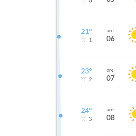
0
21
°
ore
06
1
23
°
ore
07
2
24
°
ore
08
3