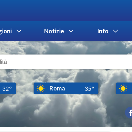
ioni
Notizie
Info
Roma
32°
35°