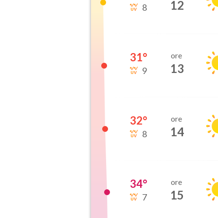
12
8
31
°
ore
13
9
32
°
ore
14
8
34
°
ore
15
7