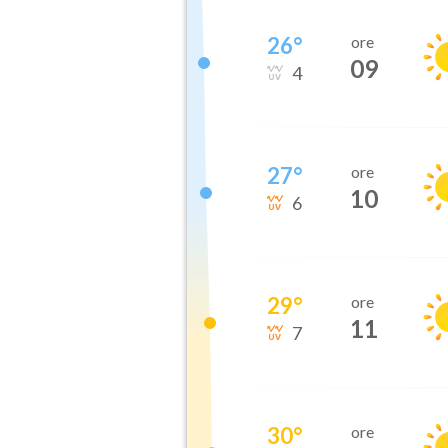
26
°
ore
09
4
27
°
ore
10
6
29
°
ore
11
7
30
°
ore