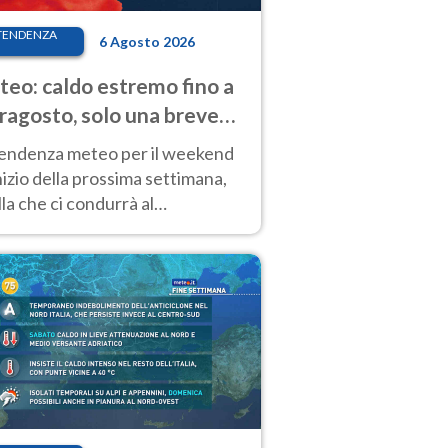
TENDENZA
6 Agosto 2026
eo: caldo estremo fino a
ragosto, solo una breve
sa. Ecco dove
tendenza meteo per il weekend
inizio della prossima settimana,
la che ci condurrà al
ragosto, vede ancora
perature molto elevate