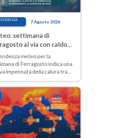
TENDENZA
7 Agosto 2026
eo: settimana di
ragosto al via con caldo
enso e qualche temporale
tendenza meteo per la
imana di Ferragosto indica una
a impennata della calura tra
 14 agosto, con nuovi rialzi
he al Nord.