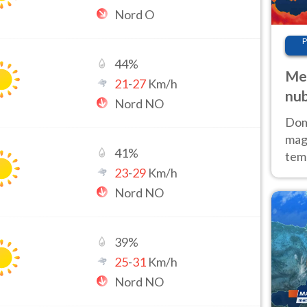
Nord O
P
44
%
Met
21
-
27
Km/h
nub
Nord NO
Sud
Doma
magg
41
%
temp
23
-
29
Km/h
sem
prev
Nord NO
39
%
25
-
31
Km/h
Nord NO