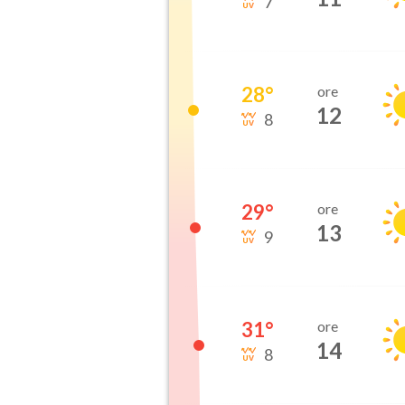
7
28
°
ore
12
8
29
°
ore
13
9
31
°
ore
14
8