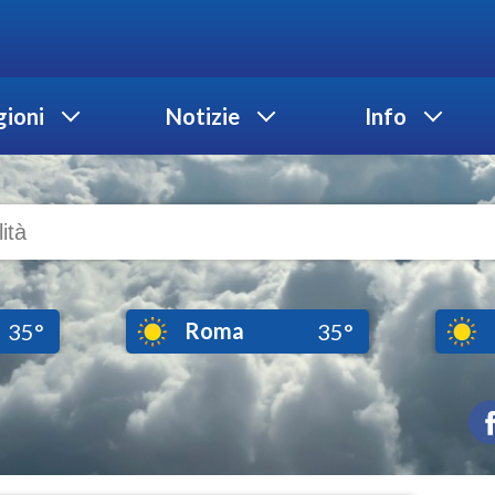
ioni
Notizie
Info
Roma
35°
35°