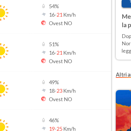
54
%
16
-
21
Km/h
Met
Ovest NO
la 
Dop
Nord
51
%
leg
16
-
21
Km/h
nuov
Ovest NO
afr
Altri a
49
%
18
-
23
Km/h
Ovest NO
46
%
19
-
25
Km/h