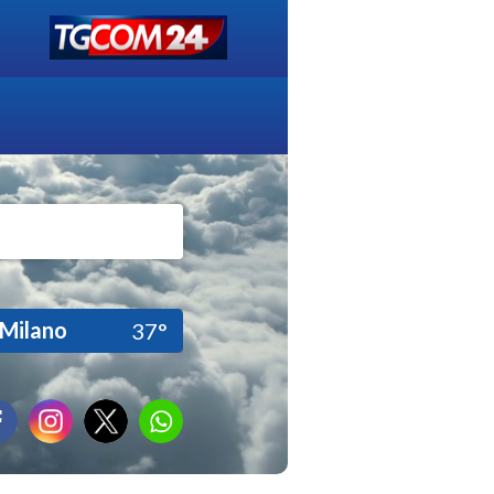
Milano
37°