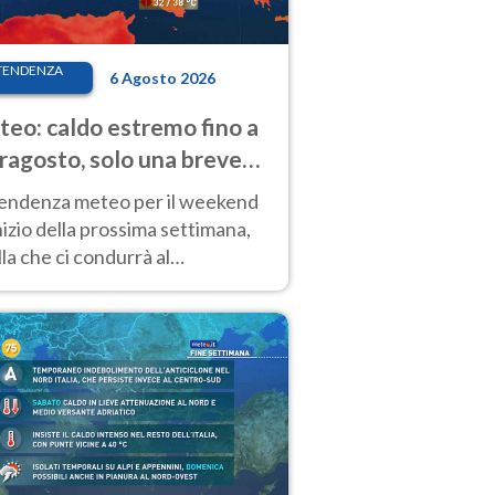
TENDENZA
6 Agosto 2026
eo: caldo estremo fino a
ragosto, solo una breve
sa. Ecco dove
tendenza meteo per il weekend
inizio della prossima settimana,
la che ci condurrà al
ragosto, vede ancora
perature molto elevate