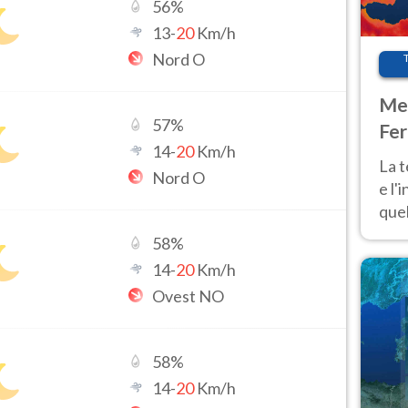
56
%
13
-
20
Km/h
Nord O
Met
57
%
Fer
14
-
20
Km/h
pau
La 
Nord O
e l'
quel
Fer
58
%
tem
14
-
20
Km/h
Ovest NO
58
%
14
-
20
Km/h