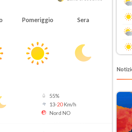
o
Pomeriggio
Sera
Notizi
55
%
13
-
20
Km/h
Nord NO