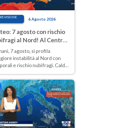
REVISIONE
6 Agosto 2026
eo: 7 agosto con rischio
ifragi al Nord! Al Centro-
 caldo estremo
ni, 7 agosto, si profila
iore instabilità al Nord con
orali e rischio nubifragi. Caldo
pre estremo al Centro-Sud. Le
isioni.