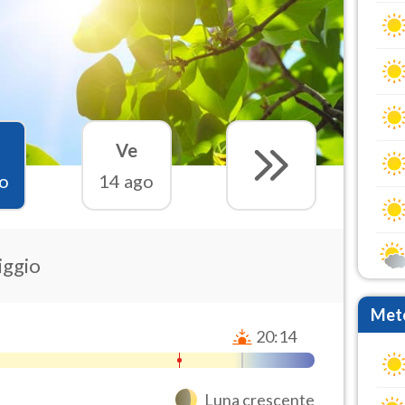
Ve
o
14 ago
iggio
Mete
20:14
Luna crescente