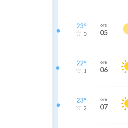
23
°
ore
05
0
22
°
ore
06
1
23
°
ore
07
2