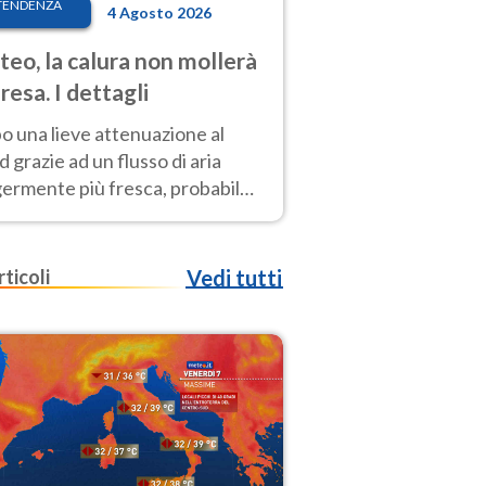
TENDENZA
4 Agosto 2026
eo, la calura non mollerà
presa. I dettagli
o una lieve attenuazione al
 grazie ad un flusso di aria
germente più fresca, probabile
o rinforzo dell’anticiclone
icano entro Ferragosto
rticoli
Vedi tutti