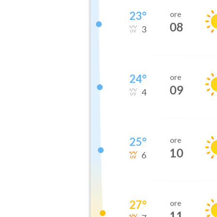
23
°
ore
08
3
24
°
ore
09
4
25
°
ore
10
6
27
°
ore
11