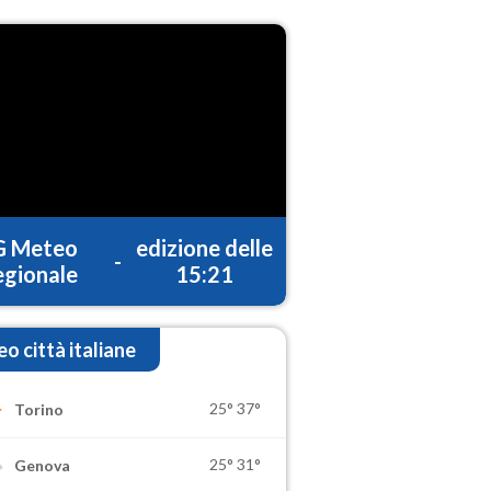
G Meteo
edizione delle
-
gionale
15:21
o città italiane
25°
37°
Torino
25°
31°
Genova