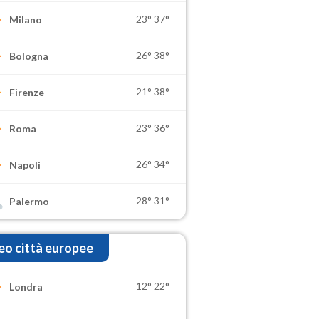
23°
37°
Milano
26°
38°
Bologna
21°
38°
Firenze
23°
36°
Roma
26°
34°
Napoli
28°
31°
Palermo
o città europee
12°
22°
Londra