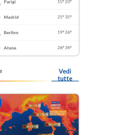
15°
23°
Parigi
21°
35°
Madrid
19°
26°
Berlino
26°
34°
Atene
e
Vedi
tutte