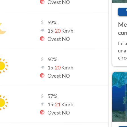
Ovest NO
59
%
Met
15
-
20
Km/h
con
Ovest NO
Le a
una 
cir
60
%
del 
15
-
20
Km/h
gior
Ovest NO
Fer
57
%
15
-
21
Km/h
Ovest NO