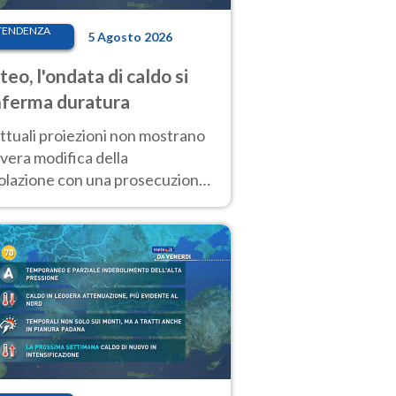
TENDENZA
5 Agosto 2026
eo, l'ondata di caldo si
ferma duratura
ttuali proiezioni non mostrano
vera modifica della
colazione con una prosecuzione
caldo fuori scala per molti
ni, compresa la settimana di
ragosto