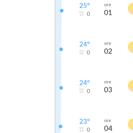
25
°
ore
01
0
24
°
ore
02
0
24
°
ore
03
0
23
°
ore
04
0