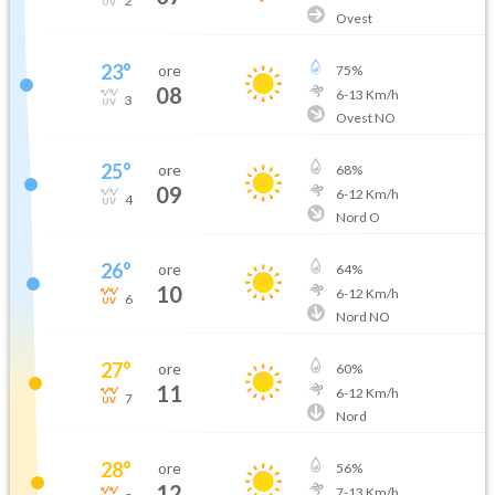
2
Ovest
23
°
ore
75
%
08
6
-
13
Km/h
3
Ovest NO
25
°
ore
68
%
09
6
-
12
Km/h
4
Nord O
26
°
ore
64
%
10
6
-
12
Km/h
6
Nord NO
27
°
ore
60
%
11
6
-
12
Km/h
7
Nord
28
°
ore
56
%
12
7
-
13
Km/h