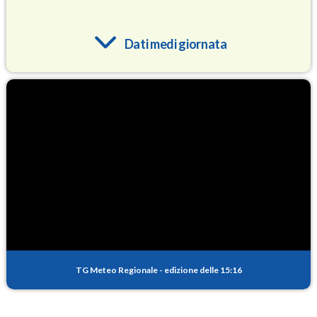
Dati medi giornata
O3
84.8
(Ozono)
NO2
2.3
(Diossido di azoto)
SO2
0.2
(Anidride solforosa)
PM10
13.2
(Materia particolata)
TG Meteo Regionale
-
edizione delle 15:16
PM25
8.4
(Materia particolata)