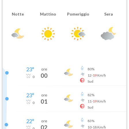
Notte
Mattino
Pomeriggio
Sera
23
°
ore
80
%
00
12
-
19
Km/h
0
Sud
23
°
ore
82
%
01
11
-
19
Km/h
0
Sud
22
°
ore
83
%
02
10
-
18
Km/h
0