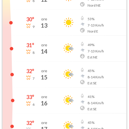
8
Nord NE
30
°
ore
53
%
13
7
-
13
Km/h
9
Nord E
31
°
ore
49
%
14
7
-
13
Km/h
8
Est NE
32
°
ore
45
%
15
8
-
14
Km/h
7
Est SE
33
°
ore
41
%
16
8
-
14
Km/h
6
Est SE
32
°
ore
45
%
8
-
14
Km/h