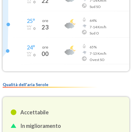
22
7
-
14
Km/h
0
Sud SO
25
°
ore
64
%
23
7
-
14
Km/h
0
Sud O
24
°
ore
65
%
00
7
-
13
Km/h
0
Ovest SO
Qualità dell'aria Serole
Accettabile
In miglioramento