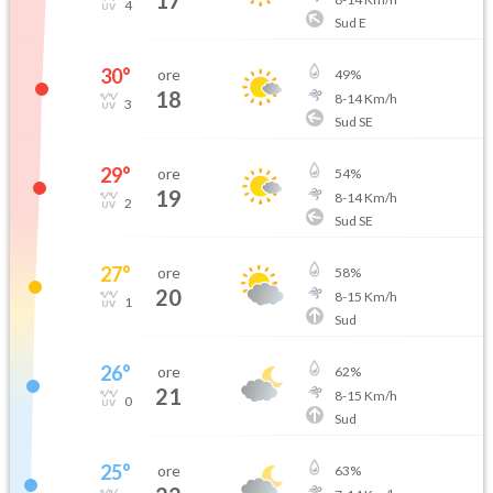
17
4
Sud E
30
°
ore
49
%
18
8
-
14
Km/h
3
Sud SE
29
°
ore
54
%
19
8
-
14
Km/h
2
Sud SE
27
°
ore
58
%
20
8
-
15
Km/h
1
Sud
26
°
ore
62
%
21
8
-
15
Km/h
0
Sud
25
°
ore
63
%