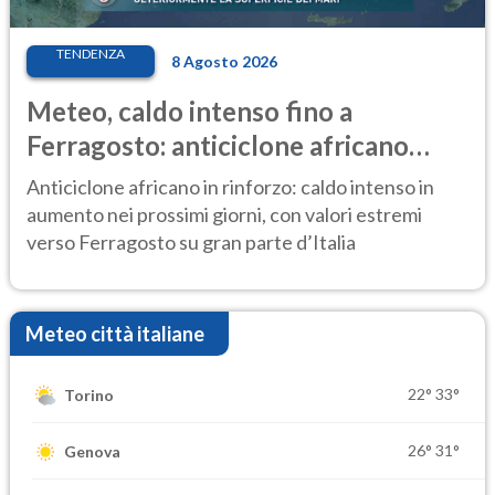
TENDENZA
8 Agosto 2026
Meteo, caldo intenso fino a
Ferragosto: anticiclone africano
ancora protagonista
Anticiclone africano in rinforzo: caldo intenso in
aumento nei prossimi giorni, con valori estremi
verso Ferragosto su gran parte d’Italia
Meteo città italiane
22°
33°
Torino
26°
31°
Genova