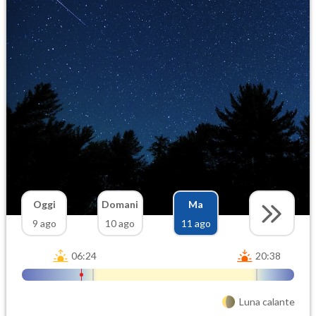
Oggi
Domani
Ma
9 ago
10 ago
11 ago
06:24
20:38
Luna calante