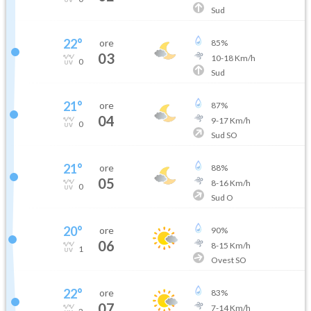
Sud
22
°
ore
85
%
03
10
-
18
Km/h
0
Sud
21
°
ore
87
%
04
9
-
17
Km/h
0
Sud SO
21
°
ore
88
%
05
8
-
16
Km/h
0
Sud O
20
°
ore
90
%
06
8
-
15
Km/h
1
Ovest SO
22
°
ore
83
%
07
7
-
14
Km/h