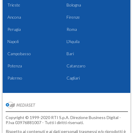
Trieste
Bologna
Ancona
Firenze
Perugia
Roma
Napoli
L'Aquila
Campobasso
Bari
Potenza
Catanzaro
Palermo
Cagliari
Copyright © 1999-2020 RTI S.p.A. Direzione Business Digital -
P.Iva 03976881007 - Tutti i diritti riservati.
Rispetto ai contenuti e ai dati personali trasmessi e/o riprodotti è