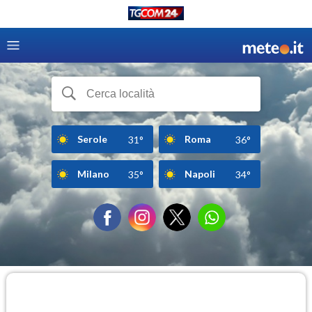
Serole
Roma
31°
36°
Milano
Napoli
35°
34°