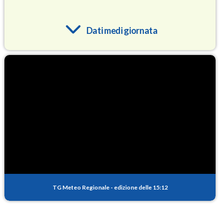
Dati medi giornata
O3
84.3
(Ozono)
NO2
3.2
(Diossido di azoto)
SO2
0.2
(Anidride solforosa)
PM10
11.4
(Materia particolata)
TG Meteo Regionale
-
edizione delle 15:12
PM25
7.8
(Materia particolata)