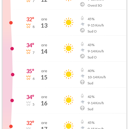
7
Ovest SO
32
°
ore
45
%
13
9
-
15
Km/h
8
Sud O
34
°
ore
43
%
14
9
-
14
Km/h
7
Sud O
35
°
ore
40
%
15
10
-
14
Km/h
6
Sud
34
°
ore
42
%
16
9
-
14
Km/h
5
Sud
32
°
ore
45
%
9
-
15
Km/h