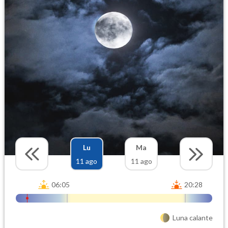
Lu
Ma
11 ago
11 ago
06:05
20:28
Luna calante