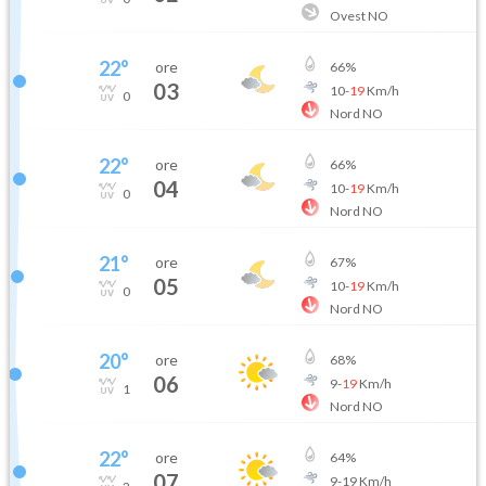
Ovest NO
22
°
ore
66
%
03
10
-
19
Km/h
0
Nord NO
22
°
ore
66
%
04
10
-
19
Km/h
0
Nord NO
21
°
ore
67
%
05
10
-
19
Km/h
0
Nord NO
20
°
ore
68
%
06
9
-
19
Km/h
1
Nord NO
22
°
ore
64
%
07
9
-
19
Km/h