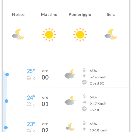
Notte
Mattino
Pomeriggio
Sera
25
°
ore
63
%
00
8
-
16
Km/h
0
Ovest SO
24
°
ore
64
%
01
9
-
17
Km/h
0
Ovest
23
°
ore
65
%
02
10
-
18
Km/h
0