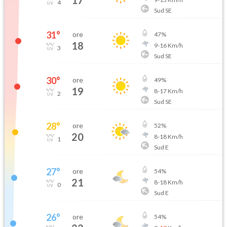
17
4
Sud SE
31
°
ore
47
%
18
9
-
16
Km/h
3
Sud SE
30
°
ore
49
%
19
8
-
17
Km/h
2
Sud SE
28
°
ore
52
%
20
8
-
18
Km/h
1
Sud E
27
°
ore
54
%
21
8
-
18
Km/h
0
Sud E
26
°
ore
54
%