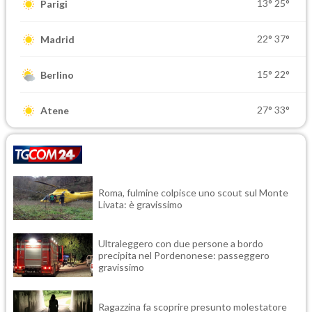
13°
25°
Parigi
22°
37°
Madrid
15°
22°
Berlino
27°
33°
Atene
Roma, fulmine colpisce uno scout sul Monte
Livata: è gravissimo
Ultraleggero con due persone a bordo
precipita nel Pordenonese: passeggero
gravissimo
Ragazzina fa scoprire presunto molestatore