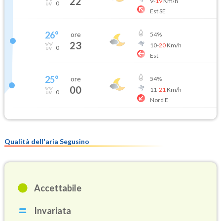
22
9
-
19
Km/h
0
Est SE
26
°
ore
54
%
23
10
-
20
Km/h
0
Est
25
°
ore
54
%
00
11
-
21
Km/h
0
Nord E
Qualità dell'aria Segusino
Accettabile
Invariata