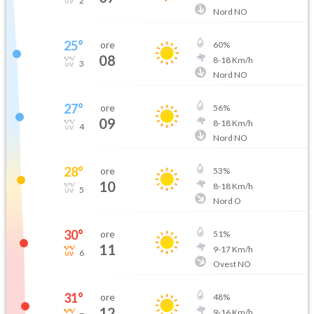
2
Nord NO
25
°
ore
60
%
08
8
-
18
Km/h
3
Nord NO
27
°
ore
56
%
09
8
-
18
Km/h
4
Nord NO
28
°
ore
53
%
10
8
-
18
Km/h
5
Nord O
30
°
ore
51
%
11
9
-
17
Km/h
6
Ovest NO
31
°
ore
48
%
12
9
-
16
Km/h