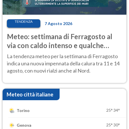
TENDENZA
7 Agosto 2026
Meteo: settimana di Ferragosto al
via con caldo intenso e qualche
temporale
La tendenza meteo per la settimana di Ferragosto
indica una nuova impennata della calura tra 11 e 14
agosto, con nuovi rialzi anche al Nord.
Meteo città italiane
25°
34°
Torino
25°
30°
Genova