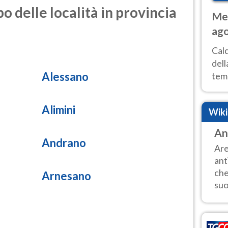
o delle località in provincia
Met
ago
ai 
Cal
dell
Alessano
temp
inte
tre
Alimini
Wik
An
Andrano
Are
ant
che
Arnesano
suo