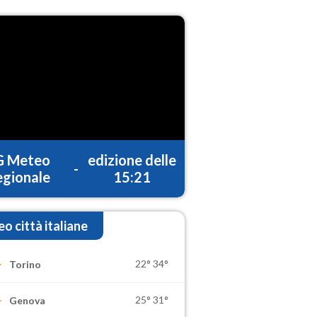
G Meteo
edizione delle
-
gionale
15:21
o città italiane
22°
34°
Torino
25°
31°
Genova