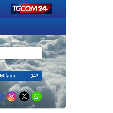
Milano
34°