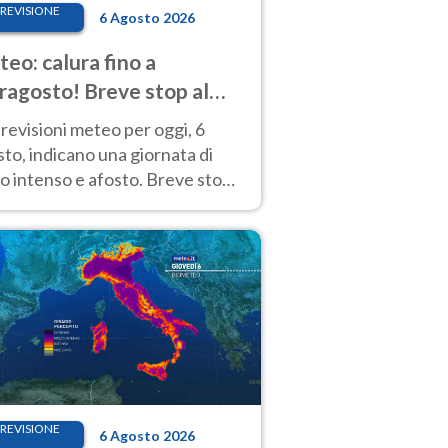
REVISIONE
6 Agosto 2026
eo: calura fino a
ragosto! Breve stop al
d tra 7 e 9 agosto
revisioni meteo per oggi, 6
to, indicano una giornata di
o intenso e afosto. Breve stop
Anticiclone solo sulle regioni del
d.
REVISIONE
6 Agosto 2026