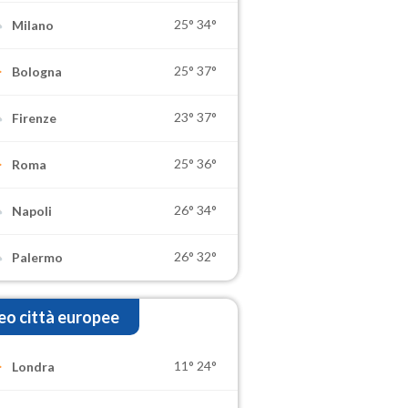
25°
34°
Milano
25°
37°
Bologna
23°
37°
Firenze
25°
36°
Roma
26°
34°
Napoli
26°
32°
Palermo
o città europee
11°
24°
Londra