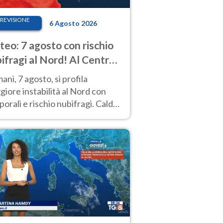
REVISIONE
6 Agosto 2026
eo: 7 agosto con rischio
ifragi al Nord! Al Centro-
 caldo estremo
ni, 7 agosto, si profila
iore instabilità al Nord con
orali e rischio nubifragi. Caldo
pre estremo al Centro-Sud. Le
isioni.