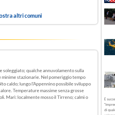
stra altri comuni
e soleggiato; qualche annuvolamento sulla
e minime stazionarie. Nel pomeriggio tempo
olto caldo; lungo l'Appennino possibile sviluppo
di calore. Temperature massime senza grosse
boli. Mari: localmente mosso il Tirreno; calmi o
È succ
"impren
di qual