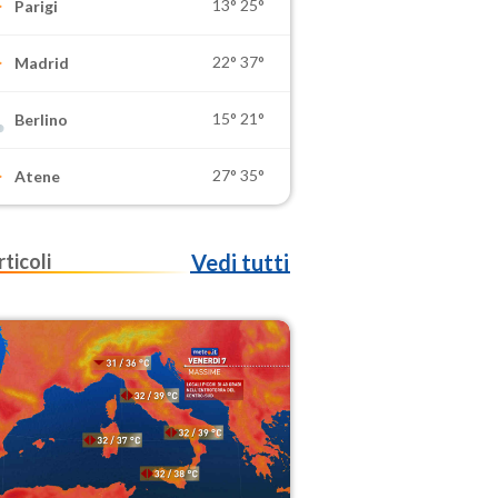
13°
25°
Parigi
22°
37°
Madrid
15°
21°
Berlino
27°
35°
Atene
rticoli
Vedi tutti