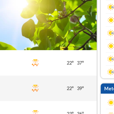
22°
37°
22°
39°
Mete
23°
36°