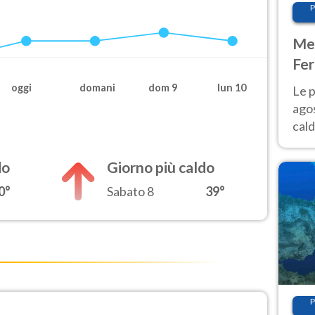
P
Met
Fer
Nor
oggi
domani
dom 9
lun 10
Le p
agos
cald
all'
Nor
do
Giorno più caldo
0°
Sabato 8
39°
P