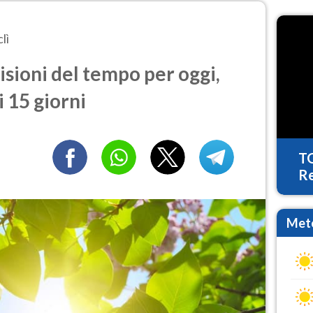
lì
isioni del tempo per oggi,
 15 giorni
T
Re
Mete