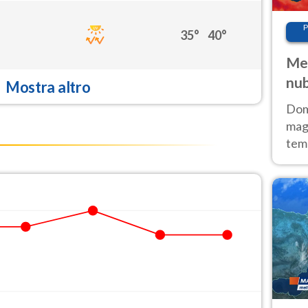
P
35°
40°
Met
nub
Mostra altro
Sud
Doma
magg
temp
sem
prev