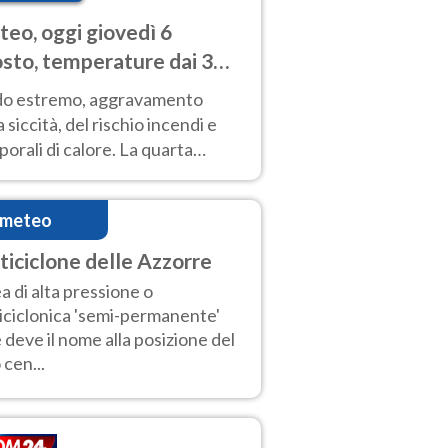
eo, oggi giovedì 6
sto, temperature dai 33
40 gradi
do estremo, aggravamento
a siccità, del rischio incendi e
orali di calore. La quarta
nsa ondata di calore non dà
gua e durerà fino Ferragosto
imeteo
ticiclone delle Azzorre
a di alta pressione o
iciclonica 'semi-permanente'
 deve il nome alla posizione del
 cen...