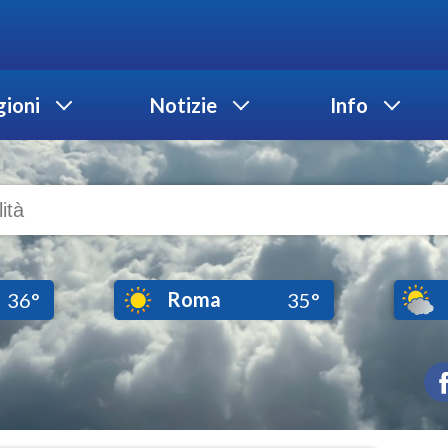
ioni
Notizie
Info
Roma
36°
35°