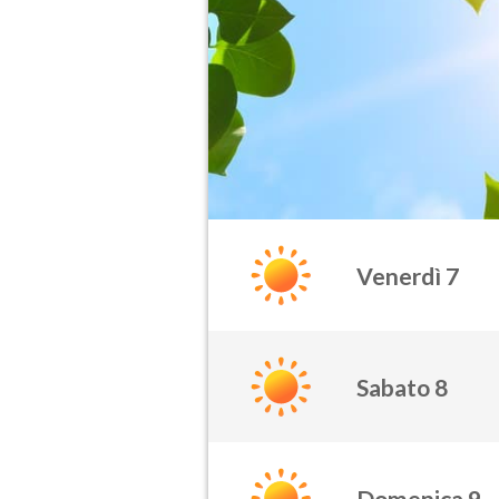
Venerdì 7
Sabato 8
Domenica 9